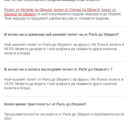
полет от Helsinki до Otopeni
,
полет от Vienna до Otopeni
,
полет от
Istanbul до Otopeni
са най-популярните градски маршрути до Otopeni.
Тези маршрути предлагат удобни връзки от големите градове.
В колко часа заминава най-ранният полет на от Paris до Otopeni?
Най-ранният полет от Paris до Otopeni с ер франс / Air France излита в
08:50. Можете да видите този график и да сравните други налични
полети в Airpaz.
В колко часа излита последният полет от Paris до Otopeni с ?
Най-късният полет от Paris до Otopeni с ер франс / Air France излита в
19:45. Можете да видите този график и да сравните други налични
полети в Airpaz.
Колко време трае полетът от Paris до Otopeni?
Продължителността на полета от Paris до Otopeni е приблизително 2h
50m.