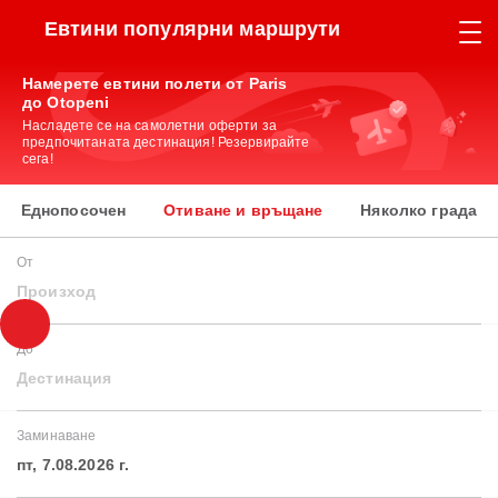
Евтини популярни маршрути
Намерете евтини полети от Paris
до Otopeni
Насладете се на самолетни оферти за
предпочитаната дестинация! Резервирайте
сега!
Еднопосочен
Отиване и връщане
Няколко града
От
Произход
До
Дестинация
Заминаване
пт, 7.08.2026 г.