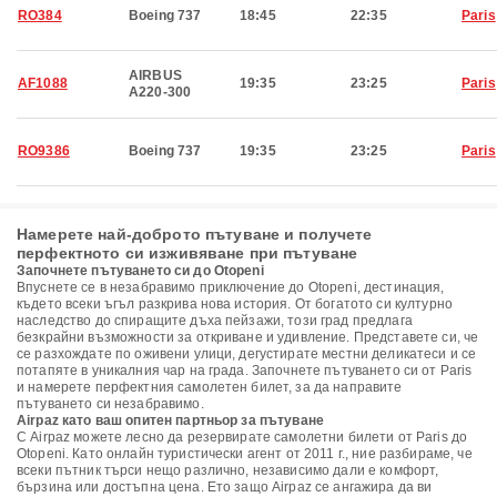
RO384
Boeing 737
18:45
22:35
Paris
AIRBUS
AF1088
19:35
23:25
Paris
A220-300
RO9386
Boeing 737
19:35
23:25
Paris
Намерете най-доброто пътуване и получете
перфектното си изживяване при пътуване
Започнете пътуването си до Otopeni
Впуснете се в незабравимо приключение до Otopeni, дестинация,
където всеки ъгъл разкрива нова история. От богатото си културно
наследство до спиращите дъха пейзажи, този град предлага
безкрайни възможности за откриване и удивление. Представете си, че
се разхождате по оживени улици, дегустирате местни деликатеси и се
потапяте в уникалния чар на града. Започнете пътуването си от Paris
и намерете перфектния самолетен билет, за да направите
пътуването си незабравимо.
Airpaz като ваш опитен партньор за пътуване
С Airpaz можете лесно да резервирате самолетни билети от Paris до
Otopeni. Като онлайн туристически агент от 2011 г., ние разбираме, че
всеки пътник търси нещо различно, независимо дали е комфорт,
бързина или достъпна цена. Ето защо Airpaz се ангажира да ви