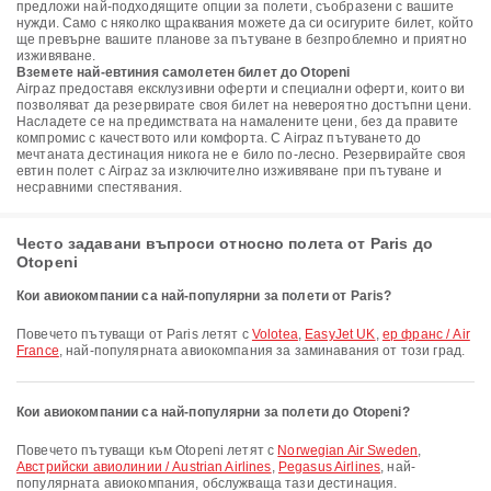
предложи най-подходящите опции за полети, съобразени с вашите
нужди. Само с няколко щраквания можете да си осигурите билет, който
ще превърне вашите планове за пътуване в безпроблемно и приятно
изживяване.
Вземете най-евтиния самолетен билет до Otopeni
Airpaz предоставя ексклузивни оферти и специални оферти, които ви
позволяват да резервирате своя билет на невероятно достъпни цени.
Насладете се на предимствата на намалените цени, без да правите
компромис с качеството или комфорта. С Airpaz пътуването до
мечтаната дестинация никога не е било по-лесно. Резервирайте своя
евтин полет с Airpaz за изключително изживяване при пътуване и
несравними спестявания.
Често задавани въпроси относно полета от Paris до
Otopeni
Кои авиокомпании са най-популярни за полети от Paris?
Повечето пътуващи от Paris летят с
Volotea
,
EasyJet UK
,
ер франс / Air
France
, най-популярната авиокомпания за заминавания от този град.
Кои авиокомпании са най-популярни за полети до Otopeni?
Повечето пътуващи към Otopeni летят с
Norwegian Air Sweden
,
Австрийски авиолинии / Austrian Airlines
,
Pegasus Airlines
, най-
популярната авиокомпания, обслужваща тази дестинация.