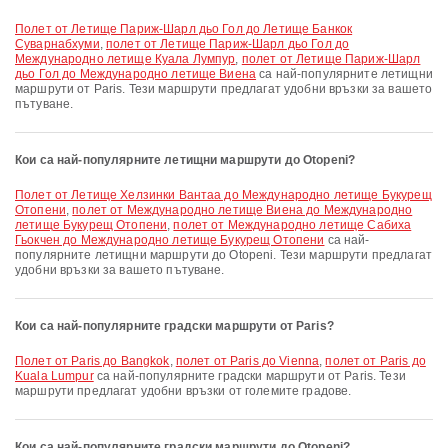
полет от Летище Париж-Шарл дьо Гол до Летище Банкок
Суварнабхуми
,
полет от Летище Париж-Шарл дьо Гол до
Международно летище Куала Лумпур
,
полет от Летище Париж-Шарл
дьо Гол до Международно летище Виена
са най-популярните летищни
маршрути от Paris. Тези маршрути предлагат удобни връзки за вашето
пътуване.
Кои са най-популярните летищни маршрути до Otopeni?
полет от Летище Хелзинки Вантаа до Международно летище Букурещ
Отопени
,
полет от Международно летище Виена до Международно
летище Букурещ Отопени
,
полет от Международно летище Сабиха
Гьокчен до Международно летище Букурещ Отопени
са най-
популярните летищни маршрути до Otopeni. Тези маршрути предлагат
удобни връзки за вашето пътуване.
Кои са най-популярните градски маршрути от Paris?
полет от Paris до Bangkok
,
полет от Paris до Vienna
,
полет от Paris до
Kuala Lumpur
са най-популярните градски маршрути от Paris. Тези
маршрути предлагат удобни връзки от големите градове.
Кои са най-популярните градски маршрути до Otopeni?