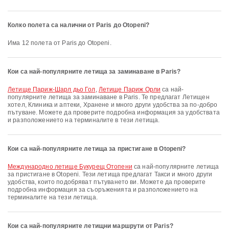
Колко полета са налични от Paris до Otopeni?
Има 12 полета от Paris до Otopeni.
Кои са най-популярните летища за заминаване в Paris?
Летище Париж-Шарл дьо Гол
,
Летище Париж Орли
са най-
популярните летища за заминаване в Paris. Те предлагат Летищен
хотел, Клиника и аптеки, Хранене и много други удобства за по-добро
пътуване. Можете да проверите подробна информация за удобствата
и разположението на терминалите в тези летища.
Кои са най-популярните летища за пристигане в Otopeni?
Международно летище Букурещ Отопени
са най-популярните летища
за пристигане в Otopeni. Тези летища предлагат Такси и много други
удобства, които подобряват пътуването ви. Можете да проверите
подробна информация за съоръженията и разположението на
терминалите на тези летища.
Кои са най-популярните летищни маршрути от Paris?