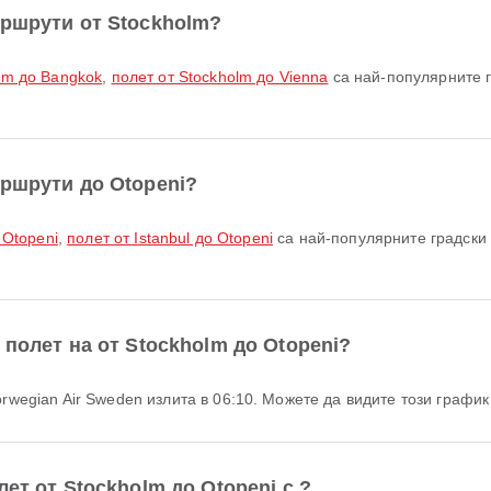
аршрути от Stockholm?
lm до Bangkok
,
полет от Stockholm до Vienna
са най-популярните г
аршрути до Otopeni?
 Otopeni
,
полет от Istanbul до Otopeni
са най-популярните градски
 полет на от Stockholm до Otopeni?
orwegian Air Sweden излита в 06:10. Можете да видите този график
ет от Stockholm до Otopeni с ?