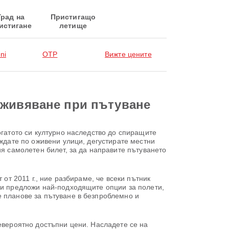
Град на
Пристигащо
истигане
летище
ni
OTP
Вижте цените
зживяване при пътуване
огатото си културно наследство до спиращите
ождате по оживени улици, дегустирате местни
ия самолетен билет, за да направите пътуването
от 2011 г., ние разбираме, че всеки пътник
ви предложи най-подходящите опции за полети,
е планове за пътуване в безпроблемно и
невероятно достъпни цени. Насладете се на