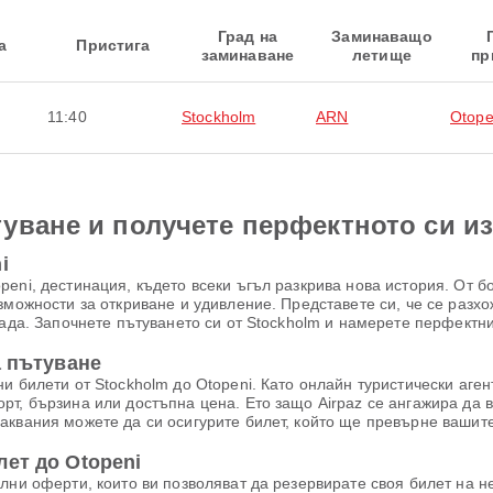
Град на
Заминаващо
а
Пристига
заминаване
летище
пр
11:40
Stockholm
ARN
Otope
уване и получете перфектното си и
i
eni, дестинация, където всеки ъгъл разкрива нова история. От б
зможности за откриване и удивление. Представете си, че се разх
рада. Започнете пътуването си от Stockholm и намерете перфектн
а пътуване
 билети от Stockholm до Otopeni. Като онлайн туристически агент 
рт, бързина или достъпна цена. Ето защо Airpaz се ангажира да 
аквания можете да си осигурите билет, който ще превърне вашит
лет до Otopeni
лни оферти, които ви позволяват да резервирате своя билет на 