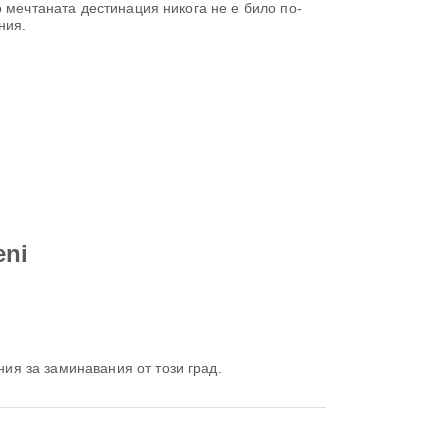
 мечтаната дестинация никога не е било по-
ния.
eni
ия за заминавания от този град.