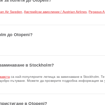
и за полети до Otopeni?
an Air Sweden
,
Австрийски авиолинии / Austrian Airlines
,
Pegasus Ai
olm до Otopeni?
 заминаване в Stockholm?
кавста
са най-популярните летища за заминаване в Stockholm. Те 
о-добро пътуване. Можете да проверите подробна информация за 
пристигане в Otopeni?