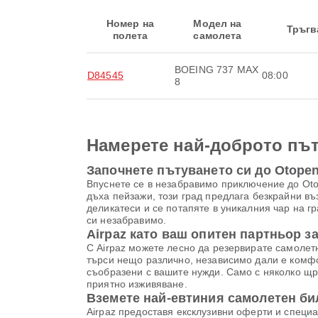
Номер на
Модел на
Тръгв
полета
самолета
BOEING 737 MAX
D84545
08:00
8
Намерете най-доброто път
Започнете пътуването си до Otopen
Впуснете се в незабравимо приключение до Otop
дъха пейзажи, този град предлага безкрайни въ
деликатеси и се потапяте в уникалния чар на г
си незабравимо.
Airpaz като ваш опитен партньор з
С Airpaz можете лесно да резервирате самолетни
търси нещо различно, независимо дали е комфо
съобразени с вашите нужди. Само с няколко щр
приятно изживяване.
Вземете най-евтиния самолетен би
Airpaz предоставя ексклузивни оферти и специа