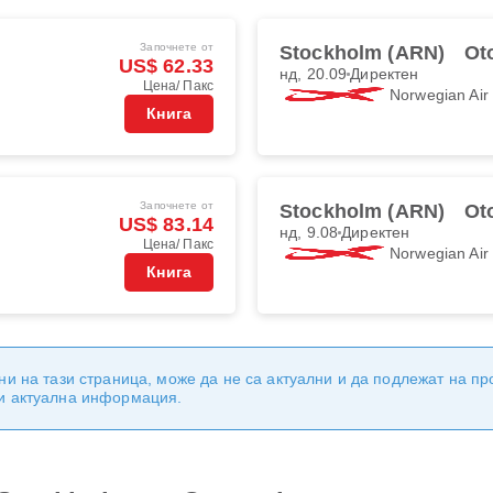
Започнете от
Stockholm (ARN)
Ot
US$ 62.33
нд, 20.09
Директен
Цена/ Пакс
Norwegian Ai
Книга
Започнете от
Stockholm (ARN)
Ot
US$ 83.14
нд, 9.08
Директен
Цена/ Пакс
Norwegian Ai
Книга
ни на тази страница, може да не са актуални и да подлежат на п
 и актуална информация.