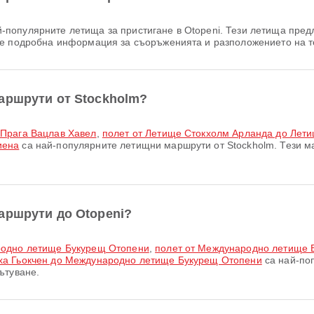
-популярните летища за пристигане в Otopeni. Тези летища предл
те подробна информация за съоръженията и разположението на т
аршрути от Stockholm?
 Прага Вацлав Хавел
,
полет от Летище Стокхолм Арланда до Лет
иена
са най-популярните летищни маршрути от Stockholm. Тези м
аршрути до Otopeni?
ародно летище Букурещ Отопени
,
полет от Международно летище 
ха Гьокчен до Международно летище Букурещ Отопени
са най-по
ътуване.