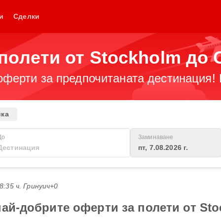
и
Сделки
полети от Stockholm до 
оферти за предпочитаната дестинация! 
ика
До
Заминаване
пт, 7.08.2026 г.
18:35 ч. Гринуич+0
най-добрите оферти за полети от Sto