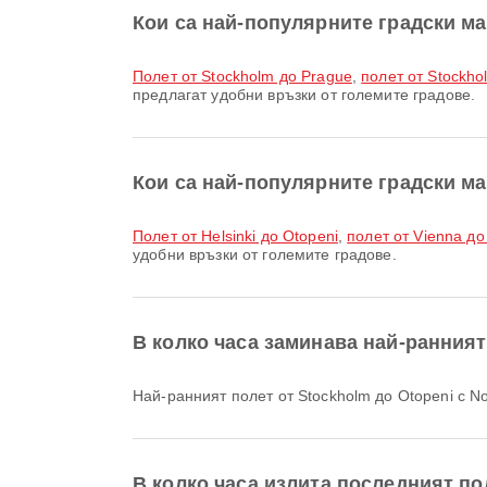
Кои са най-популярните градски м
полет от Stockholm до Prague
,
полет от Stockho
предлагат удобни връзки от големите градове.
Кои са най-популярните градски м
полет от Helsinki до Otopeni
,
полет от Vienna до
удобни връзки от големите градове.
В колко часа заминава най-ранният
Най-ранният полет от Stockholm до Otopeni с N
В колко часа излита последният пол