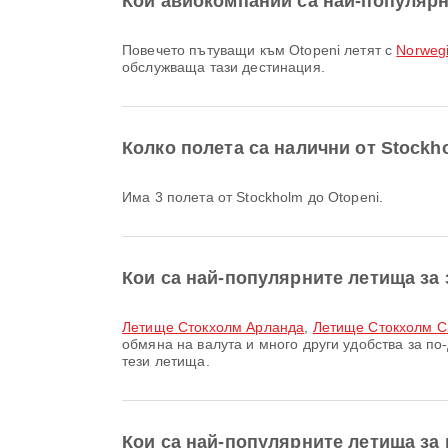
Кои авиокомпании са най-популярн
Повечето пътуващи към Otopeni летят с
Norwegi
обслужваща тази дестинация.
Колко полета са налични от Stockh
Има 3 полета от Stockholm до Otopeni.
Кои са най-популярните летища за
Летище Стокхолм Арланда
,
Летище Стокхолм С
обмяна на валута и много други удобства за п
тези летища.
Кои са най-популярните летища за 