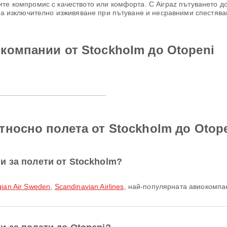
те компромис с качеството или комфорта. С Airpaz пътуването до
 за изключително изживяване при пътуване и несравними спестява
компании от Stockholm до Otopeni
тносно полета от Stockholm до Otop
и за полети от Stockholm?
ian Air Sweden
,
Scandinavian Airlines
, най-популярната авиокомпан