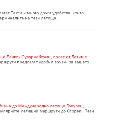
агат Такси и много други удобства, които
ерминалите на тези летища.
ище Банкок Суварнабхуми
,
полет от Летище
аршрути предлагат удобни връзки за вашето
Виена до Международно летище Букурещ
пулярните летищни маршрути до Otopeni. Тези