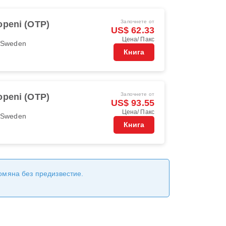
Започнете от
openi (OTP)
US$ 62.33
Цена/ Пакс
r Sweden
Книга
Започнете от
openi (OTP)
US$ 93.55
Цена/ Пакс
r Sweden
Книга
ромяна без предизвестие.