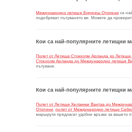
Международно летище Букурещ Отопени
са най
подобряват пътуването ви. Можете да провери
Кои са най-популярните летищни м
полет от Летище Стокхолм Арланда до Летище
Стокхолм Арланда до Международно летище В
пътуване.
Кои са най-популярните летищни м
полет от Летище Хелзинки Вантаа до Междун
Отопени
,
полет от Международно летище Саби
маршрути предлагат удобни връзки за вашето п