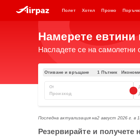
Полет
Хотел
Промо
Поръчк
Намерете евтини 
Насладете се на самолетни 
Отиване и връщане
1 Пътник
Иконом
От
Последна актуализация на
2 август 2026 г. в 
Резервирайте и получете 