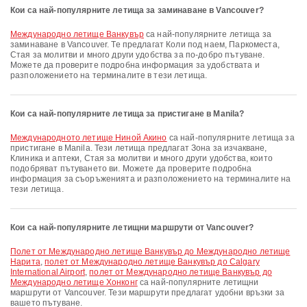
Кои са най-популярните летища за заминаване в Vancouver?
Международно летище Ванкувър
са най-популярните летища за
заминаване в Vancouver. Те предлагат Коли под наем, Паркоместа,
Стая за молитви и много други удобства за по-добро пътуване.
Можете да проверите подробна информация за удобствата и
разположението на терминалите в тези летища.
Кои са най-популярните летища за пристигане в Manila?
международното летище Ниной Акино
са най-популярните летища за
пристигане в Manila. Тези летища предлагат Зона за изчакване,
Клиника и аптеки, Стая за молитви и много други удобства, които
подобряват пътуването ви. Можете да проверите подробна
информация за съоръженията и разположението на терминалите на
тези летища.
Кои са най-популярните летищни маршрути от Vancouver?
полет от Международно летище Ванкувър до Международно летище
Нарита
,
полет от Международно летище Ванкувър до Calgary
International Airport
,
полет от Международно летище Ванкувър до
Международно летище Хонконг
са най-популярните летищни
маршрути от Vancouver. Тези маршрути предлагат удобни връзки за
вашето пътуване.