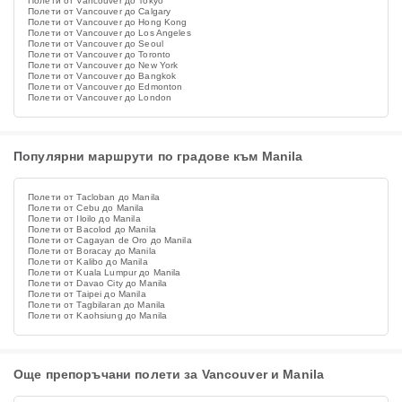
Полети от Vancouver до Tokyo
Полети от Vancouver до Calgary
Полети от Vancouver до Hong Kong
Полети от Vancouver до Los Angeles
Полети от Vancouver до Seoul
Полети от Vancouver до Toronto
Полети от Vancouver до New York
Полети от Vancouver до Bangkok
Полети от Vancouver до Edmonton
Полети от Vancouver до London
Популярни маршрути по градове към Manila
Полети от Tacloban до Manila
Полети от Cebu до Manila
Полети от Iloilo до Manila
Полети от Bacolod до Manila
Полети от Cagayan de Oro до Manila
Полети от Boracay до Manila
Полети от Kalibo до Manila
Полети от Kuala Lumpur до Manila
Полети от Davao City до Manila
Полети от Taipei до Manila
Полети от Tagbilaran до Manila
Полети от Kaohsiung до Manila
Още препоръчани полети за Vancouver и Manila