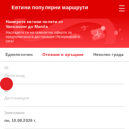
Евтини популярни маршрути
Намерете евтини полети от
Vancouver до Manila
Насладете се на самолетни оферти за
предпочитаната дестинация! Резервирайте
сега!
Еднопосочен
Отиване и връщане
Няколко града
От
Произход
До
Дестинация
Заминаване
пн, 10.08.2026 г.