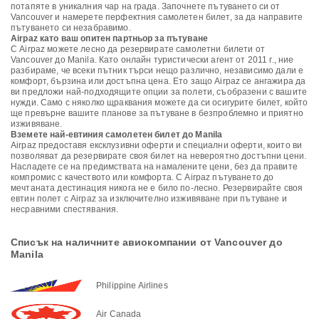
потапяте в уникалния чар на града. Започнете пътуването си от
Vancouver и намерете перфектния самолетен билет, за да направите
пътуването си незабравимо.
Airpaz като ваш опитен партньор за пътуване
С Airpaz можете лесно да резервирате самолетни билети от
Vancouver до Manila. Като онлайн туристически агент от 2011 г., ние
разбираме, че всеки пътник търси нещо различно, независимо дали е
комфорт, бързина или достъпна цена. Ето защо Airpaz се ангажира да
ви предложи най-подходящите опции за полети, съобразени с вашите
нужди. Само с няколко щраквания можете да си осигурите билет, който
ще превърне вашите планове за пътуване в безпроблемно и приятно
изживяване.
Вземете най-евтиния самолетен билет до Manila
Airpaz предоставя ексклузивни оферти и специални оферти, които ви
позволяват да резервирате своя билет на невероятно достъпни цени.
Насладете се на предимствата на намалените цени, без да правите
компромис с качеството или комфорта. С Airpaz пътуването до
мечтаната дестинация никога не е било по-лесно. Резервирайте своя
евтин полет с Airpaz за изключително изживяване при пътуване и
несравними спестявания.
Списък на наличните авиокомпании от Vancouver до
Manila
Philippine Airlines
Air Canada