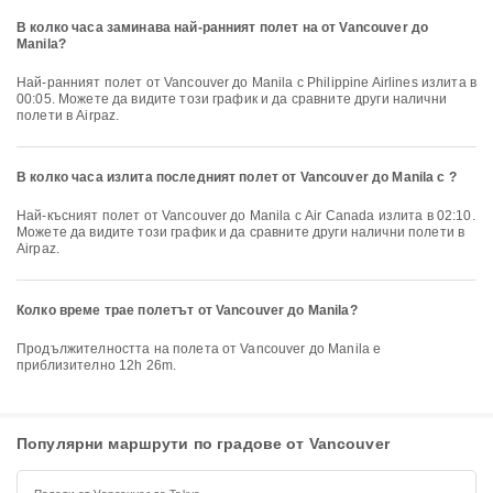
В колко часа заминава най-ранният полет на от Vancouver до
Manila?
Най-ранният полет от Vancouver до Manila с Philippine Airlines излита в
00:05. Можете да видите този график и да сравните други налични
полети в Airpaz.
В колко часа излита последният полет от Vancouver до Manila с ?
Най-късният полет от Vancouver до Manila с Air Canada излита в 02:10.
Можете да видите този график и да сравните други налични полети в
Airpaz.
Колко време трае полетът от Vancouver до Manila?
Продължителността на полета от Vancouver до Manila е
приблизително 12h 26m.
Популярни маршрути по градове от Vancouver