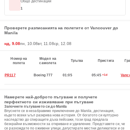
Общо дестинации
1
Проверете разписанията на полетите от Vancouver до
Manila
нд, 9.08
пн, 10.08
вт, 11.08
ср, 12.08
Номер на
Модел на
Тръгва
Пристига
Гр
полета
самолета
PR117
Boeing 777
01:05
05:45
+1d
Vanc
Намерете най-доброто пътуване и получете
перфектното си изживяване при пътуване
Започнете пътуването си до Manila
Впуснете се в незабравимо приключение до Manila, дестинация,
където всеки ъгъл разкрива нова история. От богатото си културно
наследство до спиращите дъха пейзажи, този град предлага
безкрайни възможности за откриване и удивление. Представете си, че
се разхождате по оживени улици, дегустирате местни деликатеси и се