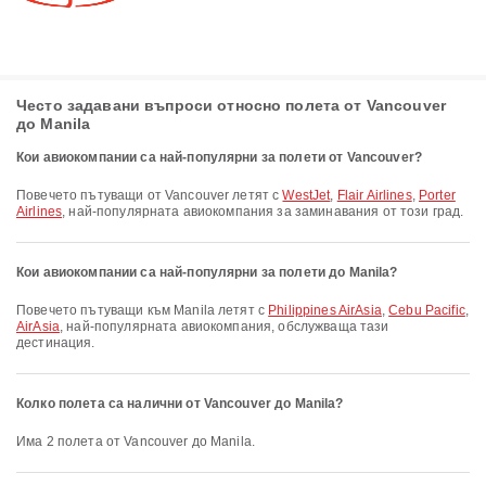
Често задавани въпроси относно полета от Vancouver
до Manila
Кои авиокомпании са най-популярни за полети от Vancouver?
Повечето пътуващи от Vancouver летят с
WestJet
,
Flair Airlines
,
Porter
Airlines
, най-популярната авиокомпания за заминавания от този град.
Кои авиокомпании са най-популярни за полети до Manila?
Повечето пътуващи към Manila летят с
Philippines AirAsia
,
Cebu Pacific
,
AirAsia
, най-популярната авиокомпания, обслужваща тази
дестинация.
Колко полета са налични от Vancouver до Manila?
Има 2 полета от Vancouver до Manila.