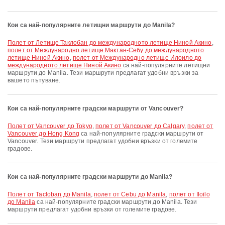
Кои са най-популярните летищни маршрути до Manila?
полет от Летище Таклобан до международното летище Ниной Акино
,
полет от Международно летище Мактан-Себу до международното
летище Ниной Акино
,
полет от Международно летище Илоило до
международното летище Ниной Акино
са най-популярните летищни
маршрути до Manila. Тези маршрути предлагат удобни връзки за
вашето пътуване.
Кои са най-популярните градски маршрути от Vancouver?
полет от Vancouver до Tokyo
,
полет от Vancouver до Calgary
,
полет от
Vancouver до Hong Kong
са най-популярните градски маршрути от
Vancouver. Тези маршрути предлагат удобни връзки от големите
градове.
Кои са най-популярните градски маршрути до Manila?
полет от Tacloban до Manila
,
полет от Cebu до Manila
,
полет от Iloilo
до Manila
са най-популярните градски маршрути до Manila. Тези
маршрути предлагат удобни връзки от големите градове.