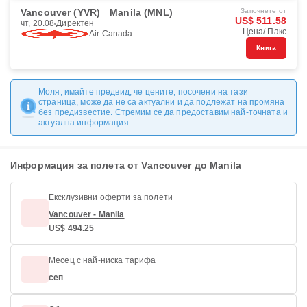
Vancouver (YVR)
Manila (MNL)
Започнете от
US$ 511.58
чт, 20.08
Директен
Цена/ Пакс
Air Canada
Книга
Моля, имайте предвид, че цените, посочени на тази
страница, може да не са актуални и да подлежат на промяна
без предизвестие. Стремим се да предоставим най-точната и
актуална информация.
Информация за полета от Vancouver до Manila
Ексклузивни оферти за полети
Vancouver - Manila
US$ 494.25
Месец с най-ниска тарифа
сеп