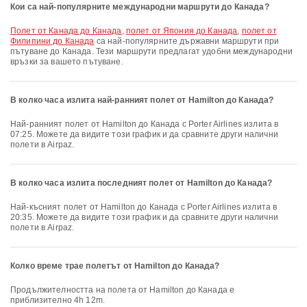
Кои са най-популярните международни маршрути до Канада?
полет от Канада до Канада
,
полет от Япония до Канада
,
полет от
Филипини до Канада
са най-популярните държавни маршрути при
пътуване до Канада. Тези маршрути предлагат удобни международни
връзки за вашето пътуване.
В колко часа излита най-ранният полет от Hamilton до Канада?
Най-ранният полет от Hamilton до Канада с Porter Airlines излита в
07:25. Можете да видите този график и да сравните други налични
полети в Airpaz.
В колко часа излита последният полет от Hamilton до Канада?
Най-късният полет от Hamilton до Канада с Porter Airlines излита в
20:35. Можете да видите този график и да сравните други налични
полети в Airpaz.
Колко време трае полетът от Hamilton до Канада?
Продължителността на полета от Hamilton до Канада е
приблизително 4h 12m.