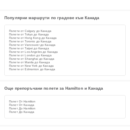
Популярни маршрути по градове към Канада
Полети от Calgary до Канада
Полети от Tokyo до Канада
Полети от Hong Kong до Канада
Полети от Toronto до Канада
Полети от Vancouver до Канада
Полети от Taipei до Канада
Полети от Los Angeles до Канада
Полети от London до Канада
Полети от Shanghai до Канада
Полети от Manila до Канада
Полети от New York до Канада
Полети от Edmonton до Канада
Още препоръчани полети за Hamilton и Канада
Полет От Hamilton
Полет От Канада
Полет До Hamilton
Полет До Канада