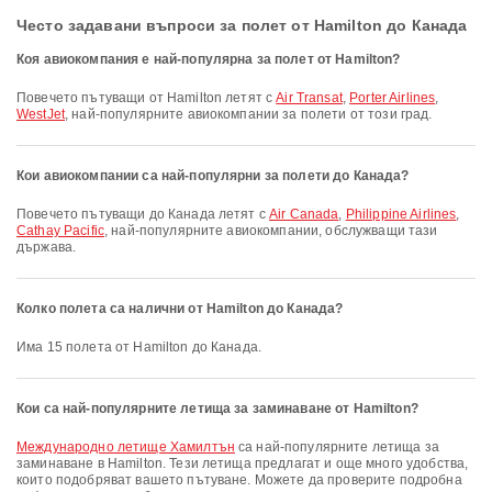
Често задавани въпроси за полет от Hamilton до Канада
Коя авиокомпания е най-популярна за полет от Hamilton?
Повечето пътуващи от Hamilton летят с
Air Transat
,
Porter Airlines
,
WestJet
, най-популярните авиокомпании за полети от този град.
Кои авиокомпании са най-популярни за полети до Канада?
Повечето пътуващи до Канада летят с
Air Canada
,
Philippine Airlines
,
Cathay Pacific
, най-популярните авиокомпании, обслужващи тази
държава.
Колко полета са налични от Hamilton до Канада?
Има 15 полета от Hamilton до Канада.
Кои са най-популярните летища за заминаване от Hamilton?
Международно летище Хамилтън
са най-популярните летища за
заминаване в Hamilton. Тези летища предлагат и още много удобства,
които подобряват вашето пътуване. Можете да проверите подробна