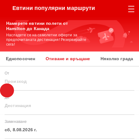
Евтини популярни маршрути
Намерете евтини полети от
Hamilton до Канада
Насладете се на самолетни оферти за
предпочитаната дестинация! Резервирайте
сега!
Еднопосочен
Отиване и връщане
Няколко града
От
Произход
До
Дестинация
Заминаване
сб, 8.08.2026 г.