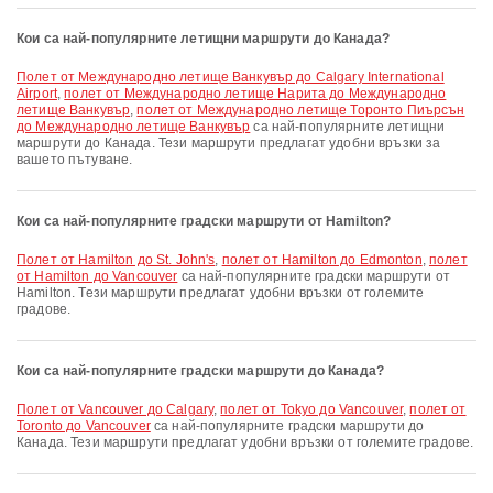
Кои са най-популярните летищни маршрути до Канада?
полет от Международно летище Ванкувър до Calgary International
Airport
,
полет от Международно летище Нарита до Международно
летище Ванкувър
,
полет от Международно летище Торонто Пиърсън
до Международно летище Ванкувър
са най-популярните летищни
маршрути до Канада. Тези маршрути предлагат удобни връзки за
вашето пътуване.
Кои са най-популярните градски маршрути от Hamilton?
полет от Hamilton до St. John's
,
полет от Hamilton до Edmonton
,
полет
от Hamilton до Vancouver
са най-популярните градски маршрути от
Hamilton. Тези маршрути предлагат удобни връзки от големите
градове.
Кои са най-популярните градски маршрути до Канада?
полет от Vancouver до Calgary
,
полет от Tokyo до Vancouver
,
полет от
Toronto до Vancouver
са най-популярните градски маршрути до
Канада. Тези маршрути предлагат удобни връзки от големите градове.