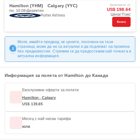
Hamilton (YHM)
Calgary (YYC)
Започнете от
US$ 198.64
пн, 10.08
Директен
Цена/ Пакс
Porter Airlines
Книга
Моля, имайте предвид, че цените, посочени на тази
страница, може да не са актуални и да подлежат на промяна
без предизвестие. Стремим се да предоставим най-точната и
актуална информация.
Информация за полета от Hamilton до Канада
Ексклузивни оферти за полети
Hamilton - Calgary
US$ 139.65
Месец с най-ниска тарифа
юли