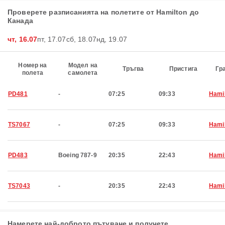
Проверете разписанията на полетите от Hamilton до
Канада
чт, 16.07
пт, 17.07
сб, 18.07
нд, 19.07
Номер на
Модел на
Тръгва
Пристига
Гр
полета
самолета
PD481
-
07:25
09:33
Hami
TS7067
-
07:25
09:33
Hami
PD483
Boeing 787-9
20:35
22:43
Hami
TS7043
-
20:35
22:43
Hami
Намерете най-доброто пътуване и получете