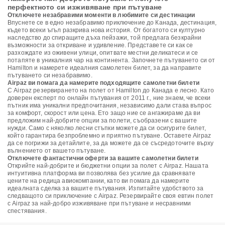
перфектното си изживяване при пътуване
Отключете незабравими моменти в любимите си дестинации
Впуснете се в едно незабравимо приключение до Канада, дестинация,
където всеки ъгъл разкрива нова история. От богатото си културно
наследство до спиращите дъха пейзажи, той предлага безкрайни
възможности за откриване и удивление. Представете си как се
разхождате из оживени улици, опитвате местни деликатеси и се
потапяте в уникалния чар на континента. Започнете пътуването си от
Hamilton и намерете идеалния самолетен билет, за да направите
пътуването си незабравимо.
Airpaz ви помага да намерите подходящите самолетни билети
С Airpaz резервирането на полет от Hamilton до Канада е лесно. Като
доверен експерт по онлайн пътувания от 2011 г., ние знаем, че всеки
пътник има уникални предпочитания, независимо дали става въпрос
за комфорт, скорост или цена. Ето защо ние се ангажираме да ви
предложим най-добрите опции за полети, съобразени с вашите
нужди. Само с няколко лесни стъпки можете да си осигурите билет,
който гарантира безпроблемно и приятно пътуване. Оставете Airpaz
да се погрижи за детайлите, за да можете да се съсредоточите върху
вълнението от вашето пътуване.
Отключете фантастични оферти за вашите самолетни билети
Открийте най-добрите и бюджетни опции за полет с Airpaz. Нашата
интуитивна платформа ви позволява без усилие да сравнявате
цените на редица авиокомпании, като ви помага да намерите
идеалната сделка за вашите пътувания. Изпитайте удобството за
следващото си приключение с Airpaz. Резервирайте своя евтин полет
с Airpaz за най-добро изживяване при пътуване и несравними
спестявания.