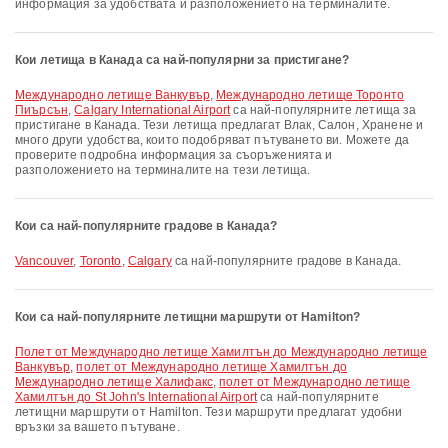
информация за удобствата и разположението на терминалите.
Кои летища в Канада са най-популярни за пристигане?
Международно летище Ванкувър
,
Международно летище Торонто
Пиърсън
,
Calgary International Airport
са най-популярните летища за
пристигане в Канада. Тези летища предлагат Влак, Салон, Хранене и
много други удобства, които подобряват пътуването ви. Можете да
проверите подробна информация за съоръженията и
разположението на терминалите на тези летища.
Кои са най-популярните градове в Канада?
Vancouver
,
Toronto
,
Calgary
са най-популярните градове в Канада.
Кои са най-популярните летищни маршрути от Hamilton?
полет от Международно летище Хамилтън до Международно летище
Ванкувър
,
полет от Международно летище Хамилтън до
Международно летище Халифакс
,
полет от Международно летище
Хамилтън до St John's International Airport
са най-популярните
летищни маршрути от Hamilton. Тези маршрути предлагат удобни
връзки за вашето пътуване.