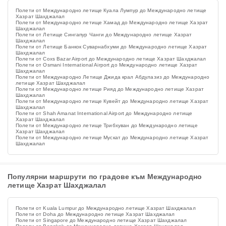
Полети от Международно летище Куала Лумпур до Международно летище
Хазрат Шахджалал
Полети от Международно летище Хамад до Международно летище Хазрат
Шахджалал
Полети от Летище Сингапур Чанги до Международно летище Хазрат
Шахджалал
Полети от Летище Банкок Суварнабхуми до Международно летище Хазрат
Шахджалал
Полети от Coxs Bazar Airport до Международно летище Хазрат Шахджалал
Полети от Osmani International Airport до Международно летище Хазрат
Шахджалал
Полети от Международно Летище Джида крал Абдулазиз до Международно
летище Хазрат Шахджалал
Полети от Международно летище Рияд до Международно летище Хазрат
Шахджалал
Полети от Международно летище Кувейт до Международно летище Хазрат
Шахджалал
Полети от Shah Amanat International Airport до Международно летище
Хазрат Шахджалал
Полети от Международно летище Трибхуван до Международно летище
Хазрат Шахджалал
Полети от Международно летище Мускат до Международно летище Хазрат
Шахджалал
Популярни маршрути по градове към Международно
летище Хазрат Шахджалал
Полети от Kuala Lumpur до Международно летище Хазрат Шахджалал
Полети от Doha до Международно летище Хазрат Шахджалал
Полети от Singapore до Международно летище Хазрат Шахджалал