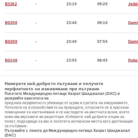
BS362
-
23:10
09:20
Jedd
BG350
-
23:40
09:10
Dam
BG350
-
23:40
07:55
Dam
BG148
-
23:55
08:45
Duba
Намерете най-доброто пътуване и получете
перфектното си изживяване при пътуване
Посетете Международно летище Хазрат Шахджалал (DAC) и
разкрийте красотата на
предлага перфектното убежище от шума и суетата на ежедневието.
Потопете се в спокойствието на природата, отпуснете се в луксозни
помещения за настаняване и се насладете на местната кухня, която
измъчва вкусовите ви рецептори. Изберете най-добрите опции за
полет, подходящи за вас и посетете интересни места като дестинация
за пътуване.
Пътувайте с лекота до Международно летище Хазрат Шахджалал
(DAC)