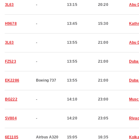
3L63
-
13:15
20:20
Abu 
H9678
-
13:45
15:30
Kath
3L63
-
13:55
21:00
Abu 
FZ523
-
13:55
21:00
Duba
EK2286
Boeing 737
13:55
21:00
Duba
BG222
-
14:10
23:00
Musc
SV804
-
14:20
23:05
Riya
6E1105
Airbus A320
15:05
16:35
Kolk