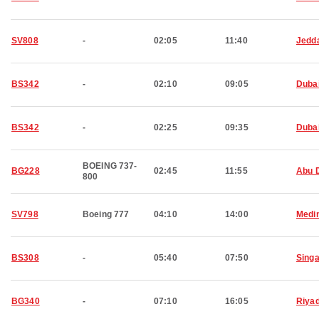
SV808
-
02:05
11:40
Jedd
BS342
-
02:10
09:05
Duba
BS342
-
02:25
09:35
Duba
BOEING 737-
BG228
02:45
11:55
Abu 
800
SV798
Boeing 777
04:10
14:00
Medi
BS308
-
05:40
07:50
Sing
BG340
-
07:10
16:05
Riya