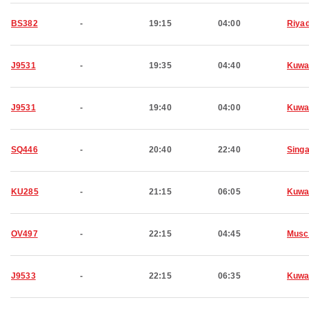
BS382
-
19:15
04:00
Riya
J9531
-
19:35
04:40
Kuwa
J9531
-
19:40
04:00
Kuwa
SQ446
-
20:40
22:40
Sing
KU285
-
21:15
06:05
Kuwa
OV497
-
22:15
04:45
Musc
J9533
-
22:15
06:35
Kuwa