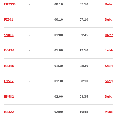
EK2330
-
00:10
07:10
Duba
FZ501
-
00:10
07:10
Duba
SV806
-
01:00
09:45
Riya
BG136
-
01:00
12:50
Jedd
BS346
-
01:30
08:30
Shar
G9512
-
01:30
08:10
Shar
EK582
-
02:00
08:35
Duba
BS322
-
02:00
10:45
Musc