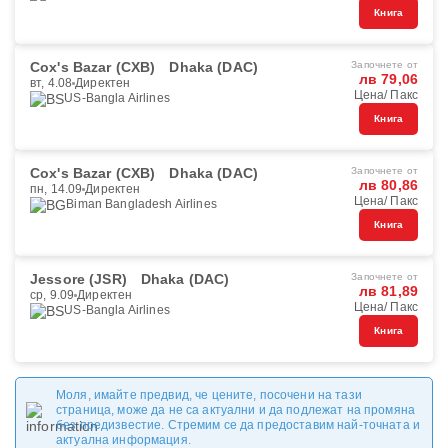
Книга
Cox's Bazar (CXB)
Dhaka (DAC)
Започнете от
лв 79,06
вт, 4.08
Директен
Цена/ Пакс
US-Bangla Airlines
Книга
Cox's Bazar (CXB)
Dhaka (DAC)
Започнете от
лв 80,86
пн, 14.09
Директен
Цена/ Пакс
Biman Bangladesh Airlines
Книга
Jessore (JSR)
Dhaka (DAC)
Започнете от
лв 81,89
ср, 9.09
Директен
Цена/ Пакс
US-Bangla Airlines
Книга
Моля, имайте предвид, че цените, посочени на тази
страница, може да не са актуални и да подлежат на промяна
без предизвестие. Стремим се да предоставим най-точната и
актуална информация.