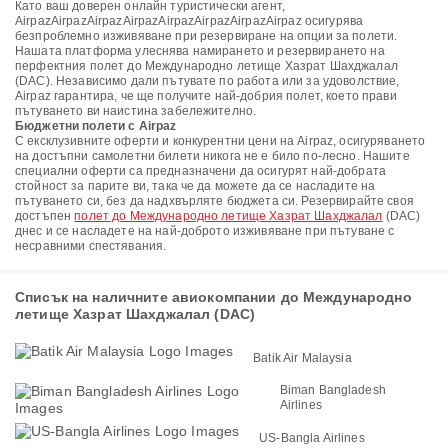
Като ваш доверен онлайн туристически агент,
AirpazAirpazAirpazAirpazAirpazAirpazAirpazAirpaz осигурява
безпроблемно изживяване при резервиране на опции за полети.
Нашата платформа улеснява намирането и резервирането на
перфектния полет до Международно летище Хазрат Шахджалал
(DAC). Независимо дали пътувате по работа или за удоволствие,
Airpaz гарантира, че ще получите най-добрия полет, което прави
пътуването ви наистина забележително.
Бюджетни полети с Airpaz
С ексклузивните оферти и конкурентни цени на Airpaz, осигуряването
на достъпни самолетни билети никога не е било по-лесно. Нашите
специални оферти са предназначени да осигурят най-добрата
стойност за парите ви, така че да можете да се насладите на
пътуването си, без да надхвърляте бюджета си. Резервирайте своя
достъпен
полет до Международно летище Хазрат Шахджалал
(DAC)
днес и се насладете на най-доброто изживяване при пътуване с
несравними спестявания.
Списък на наличните авиокомпании до Международно
летище Хазрат Шахджалал (DAC)
Batik Air Malaysia
Biman Bangladesh
Airlines
US-Bangla Airlines