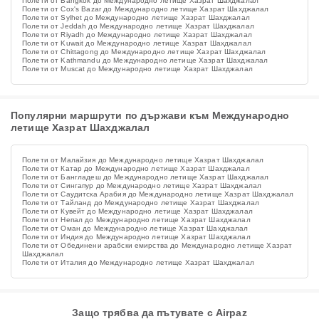
Полети от Bangkok до Международно летище Хазрат Шахджалал
Полети от Cox's Bazar до Международно летище Хазрат Шахджалал
Полети от Sylhet до Международно летище Хазрат Шахджалал
Полети от Jeddah до Международно летище Хазрат Шахджалал
Полети от Riyadh до Международно летище Хазрат Шахджалал
Полети от Kuwait до Международно летище Хазрат Шахджалал
Полети от Chittagong до Международно летище Хазрат Шахджалал
Полети от Kathmandu до Международно летище Хазрат Шахджалал
Полети от Muscat до Международно летище Хазрат Шахджалал
Популярни маршрути по държави към Международно
летище Хазрат Шахджалал
Полети от Малайзия до Международно летище Хазрат Шахджалал
Полети от Катар до Международно летище Хазрат Шахджалал
Полети от Бангладеш до Международно летище Хазрат Шахджалал
Полети от Сингапур до Международно летище Хазрат Шахджалал
Полети от Саудитска Арабия до Международно летище Хазрат Шахджалал
Полети от Тайланд до Международно летище Хазрат Шахджалал
Полети от Кувейт до Международно летище Хазрат Шахджалал
Полети от Непал до Международно летище Хазрат Шахджалал
Полети от Оман до Международно летище Хазрат Шахджалал
Полети от Индия до Международно летище Хазрат Шахджалал
Полети от Обединени арабски емирства до Международно летище Хазрат
Шахджалал
Полети от Италия до Международно летище Хазрат Шахджалал
Защо трябва да пътувате с Airpaz