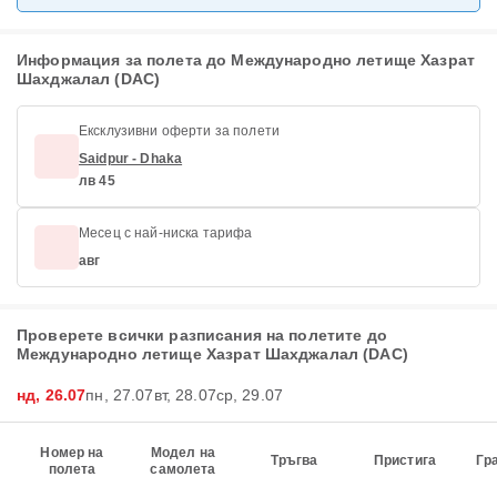
Информация за полета до Международно летище Хазрат
Шахджалал (DAC)
Ексклузивни оферти за полети
Saidpur - Dhaka
лв 45
Месец с най-ниска тарифа
авг
Проверете всички разписания на полетите до
Международно летище Хазрат Шахджалал (DAC)
нд, 26.07
пн, 27.07
вт, 28.07
ср, 29.07
Номер на
Модел на
Тръгва
Пристига
Гр
полета
самолета