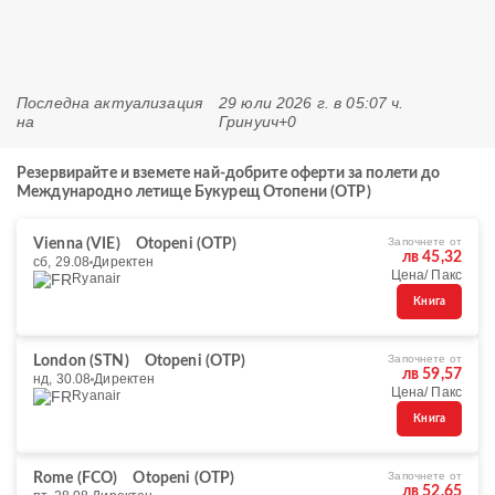
Последна актуализация
29 юли 2026 г. в 05:07 ч.
на
Гринуич+0
Резервирайте и вземете най-добрите оферти за полети до
Международно летище Букурещ Отопени (OTP)
Започнете от
Vienna (VIE)
Otopeni (OTP)
лв 45,32
сб, 29.08
Директен
Цена/ Пакс
Ryanair
Книга
Започнете от
London (STN)
Otopeni (OTP)
лв 59,57
нд, 30.08
Директен
Цена/ Пакс
Ryanair
Книга
Започнете от
Rome (FCO)
Otopeni (OTP)
лв 52,65