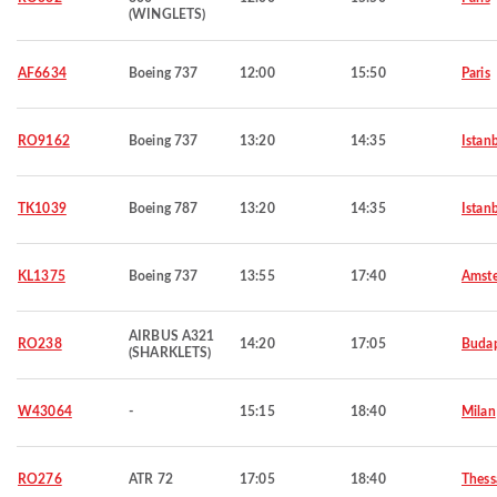
(WINGLETS)
AF6634
Boeing 737
12:00
15:50
Paris
RO9162
Boeing 737
13:20
14:35
Istan
TK1039
Boeing 787
13:20
14:35
Istan
KL1375
Boeing 737
13:55
17:40
Amst
AIRBUS A321
RO238
14:20
17:05
Budap
(SHARKLETS)
W43064
-
15:15
18:40
Milan
RO276
ATR 72
17:05
18:40
Thess