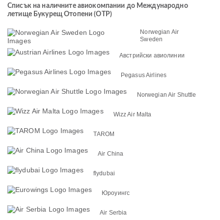
Списък на наличните авиокомпании до Международно
летище Букурещ Отопени (OTP)
Norwegian Air
Sweden
Австрийски авиолинии
Pegasus Airlines
Norwegian Air Shuttle
Wizz Air Malta
TAROM
Air China
flydubai
Юроуингс
Air Serbia