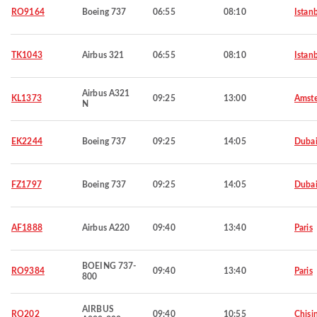
RO9164
Boeing 737
06:55
08:10
Istan
TK1043
Airbus 321
06:55
08:10
Istan
Airbus A321
KL1373
09:25
13:00
Amst
N
EK2244
Boeing 737
09:25
14:05
Duba
FZ1797
Boeing 737
09:25
14:05
Duba
AF1888
Airbus A220
09:40
13:40
Paris
BOEING 737-
RO9384
09:40
13:40
Paris
800
AIRBUS
RO202
09:40
10:55
Chisi