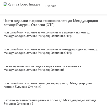
Ryanair
Често задавани въпроси относно полета до Международно
летище Букурещ Отопени (OTP)
Кои са най-популярните авиокомпании за вътрешни полети до
Международно летище Букурещ Отопени (OTP)?
Кои са най-популярните авиокомпании за международни полети до
Международно летище Букурещ Отопени (OTP)?
Какви терминали и летищни съоръжения са налични на
Международно летище Букурещ Отопени?
Кои са най-популярните летищни маршрути до Международно
летище Букурещ Отопени?
В колко часа излита най-ранният полет до Международно летище
Букурещ Отопени с ?