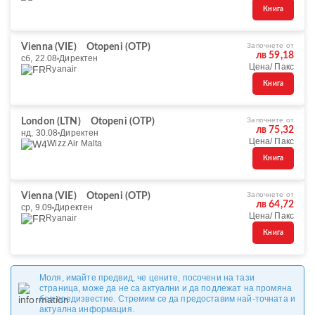
Книга
Започнете от
Vienna (VIE)
Otopeni (OTP)
лв 59,18
сб, 22.08
Директен
Цена/ Пакс
Ryanair
Книга
Започнете от
London (LTN)
Otopeni (OTP)
лв 75,32
нд, 30.08
Директен
Цена/ Пакс
Wizz Air Malta
Книга
Започнете от
Vienna (VIE)
Otopeni (OTP)
лв 64,72
ср, 9.09
Директен
Цена/ Пакс
Ryanair
Книга
Моля, имайте предвид, че цените, посочени на тази
страница, може да не са актуални и да подлежат на промяна
без предизвестие. Стремим се да предоставим най-точната и
актуална информация.