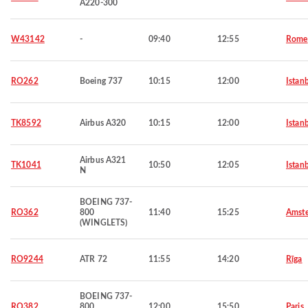
A220-300
W43142
-
09:40
12:55
Rome
RO262
Boeing 737
10:15
12:00
Istan
TK8592
Airbus A320
10:15
12:00
Istan
Airbus A321
TK1041
10:50
12:05
Istan
N
BOEING 737-
RO362
800
11:40
15:25
Amst
(WINGLETS)
RO9244
ATR 72
11:55
14:20
Rīga
BOEING 737-
RO382
800
12:00
15:50
Paris