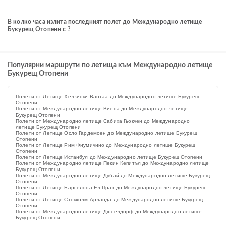
В колко часа излита последният полет до Международно летище
Букурещ Отопени с ?
Популярни маршрути по летища към Международно летище
Букурещ Отопени
Полети от Летище Хелзинки Вантаа до Международно летище Букурещ
Отопени
Полети от Международно летище Виена до Международно летище
Букурещ Отопени
Полети от Международно летище Сабиха Гьокчен до Международно
летище Букурещ Отопени
Полети от Летище Осло Гардемоен до Международно летище Букурещ
Отопени
Полети от Летище Рим Фиумичино до Международно летище Букурещ
Отопени
Полети от Летище Истанбул до Международно летище Букурещ Отопени
Полети от Международно летище Пекин Кепитъл до Международно летище
Букурещ Отопени
Полети от Международно летище Дубай до Международно летище Букурещ
Отопени
Полети от Летище Барселона Ел Прат до Международно летище Букурещ
Отопени
Полети от Летище Стокхолм Арланда до Международно летище Букурещ
Отопени
Полети от Международно летище Дюселдорф до Международно летище
Букурещ Отопени