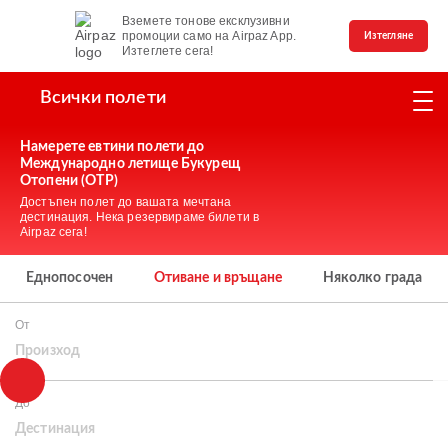
Вземете тонове ексклузивни
промоции само на Airpaz App.
Изтегляне
Изтеглете сега!
Всички полети
Намерете евтини полети до
Международно летище Букурещ
Отопени (OTP)
Достъпен полет до вашата мечтана
дестинация. Нека резервираме билети в
Airpaz сега!
Еднопосочен
Отиване и връщане
Няколко града
От
Произход
До
Дестинация