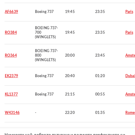
AF6639
Boeing 737
19:45
23:35
Paris
BOEING 737-
RO384
700
19:45
23:35
Paris
(WINGLETS)
BOEING 737-
RO364
800
20:00
23:45
Amst
(WINGLETS)
EK2379
Boeing 737
20:40
01:20
Duba
KL1377
Boeing 737
21:15
00:55
Amst
W43146
-
22:20
01:35
Rome