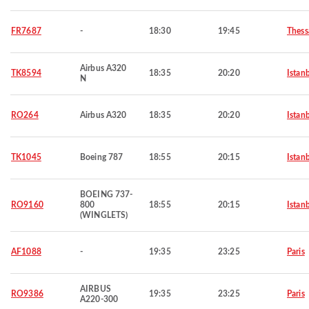
FR7687
-
18:30
19:45
Thess
Airbus A320
TK8594
18:35
20:20
Istan
N
RO264
Airbus A320
18:35
20:20
Istan
TK1045
Boeing 787
18:55
20:15
Istan
BOEING 737-
RO9160
800
18:55
20:15
Istan
(WINGLETS)
AF1088
-
19:35
23:25
Paris
AIRBUS
RO9386
19:35
23:25
Paris
A220-300