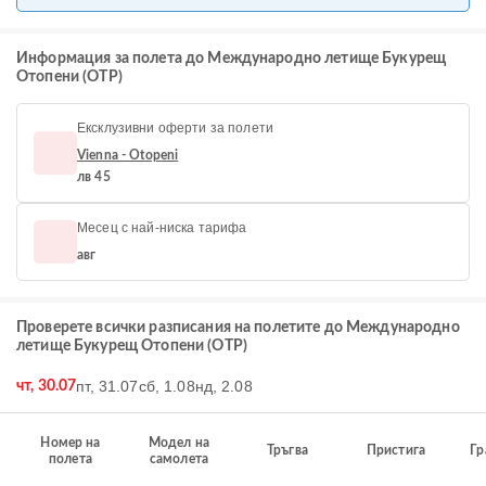
Информация за полета до Международно летище Букурещ
Отопени (OTP)
Ексклузивни оферти за полети
Vienna - Otopeni
лв 45
Месец с най-ниска тарифа
авг
Проверете всички разписания на полетите до Международно
летище Букурещ Отопени (OTP)
пт, 31.07
сб, 1.08
нд, 2.08
чт, 30.07
Номер на
Модел на
Тръгва
Пристига
Гр
полета
самолета