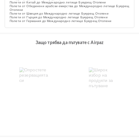
Полети от Китай до Международно летище Букурещ Отопени
Полети от Обединени арабски емирства до Международно летище Букурещ
Отопени
Полети от Швеция до Международно летище Букурещ Отопени
Полети от Гърция до Международно летище Букурещ Отопени
Полети от Германия до Международно летище Букурещ Отопени
Защо трябва да пътувате с Airpaz