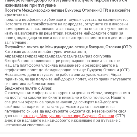
Намерете най-доброто пътуване и получете перфектното си
изживяване при пътуване
Посетете Международно летище Букурещ Отопени (OTP) и разкрийте
красотата на
предлага перфектното убежище от шума и суетата на ежедневието.
Потопете се в спокойствието на природата, отпуснете се в луксозни
помещения за настаняване и се насладете на местната кухня, която
измъчва вкусовите ви рецептори. Изберете най-добрите опции за
полет, подходящи за вас и посетете интересни места като дестинация
за пътуване.
Пътувайте с лекота до Международно летище Букурещ Отопени (OTP)
Като ваш доверен онлайн туристически агент,
AirpazAirpazAirpazAirpazAirpazAirpazAirpazAirpaz осигурява
безпроблемно изживяване при резервиране на опции за полети.
Нашата платформа улеснява намирането и резервирането на
перфектния полет до Международно летище Букурещ Отопени (OTP).
Независимо дали пътувате по работа или за удоволствие, Airpaz
гарантира, че ще получите най-добрия полет, което прави пътуването
ви наистина забележително.
Бюджетни полети с Airpaz
С ексклузивните оферти и конкурентни цени на Airpaz, осигуряването
на достъпни самолетни билети никога не е било по-лесно. Нашите
специални оферти са предназначени да осигурят най-добрата
стойност за парите ви, така че да можете да се насладите на
пътуването си, без да надхвърляте бюджета си. Резервирайте своя
достъпен
полет до Международно летище Букурещ Отопени
(OTP)
днес и се насладете на най-доброто изживяване при пътуване с
несравними спестявания.