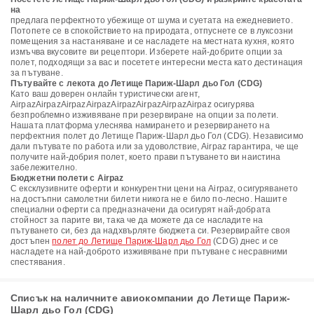
на
предлага перфектното убежище от шума и суетата на ежедневието.
Потопете се в спокойствието на природата, отпуснете се в луксозни
помещения за настаняване и се насладете на местната кухня, която
измъчва вкусовите ви рецептори. Изберете най-добрите опции за
полет, подходящи за вас и посетете интересни места като дестинация
за пътуване.
Пътувайте с лекота до Летище Париж-Шарл дьо Гол (CDG)
Като ваш доверен онлайн туристически агент,
AirpazAirpazAirpazAirpazAirpazAirpazAirpazAirpaz осигурява
безпроблемно изживяване при резервиране на опции за полети.
Нашата платформа улеснява намирането и резервирането на
перфектния полет до Летище Париж-Шарл дьо Гол (CDG). Независимо
дали пътувате по работа или за удоволствие, Airpaz гарантира, че ще
получите най-добрия полет, което прави пътуването ви наистина
забележително.
Бюджетни полети с Airpaz
С ексклузивните оферти и конкурентни цени на Airpaz, осигуряването
на достъпни самолетни билети никога не е било по-лесно. Нашите
специални оферти са предназначени да осигурят най-добрата
стойност за парите ви, така че да можете да се насладите на
пътуването си, без да надхвърляте бюджета си. Резервирайте своя
достъпен
полет до Летище Париж-Шарл дьо Гол
(CDG) днес и се
насладете на най-доброто изживяване при пътуване с несравними
спестявания.
Списък на наличните авиокомпании до Летище Париж-
Шарл дьо Гол (CDG)