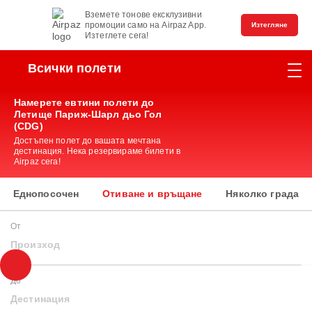
Вземете тонове ексклузивни
промоции само на Airpaz App.
Изтегляне
Изтеглете сега!
Всички полети
Намерете евтини полети до
Летище Париж-Шарл дьо Гол
(CDG)
Достъпен полет до вашата мечтана
дестинация. Нека резервираме билети в
Airpaz сега!
Еднопосочен
Отиване и връщане
Няколко града
От
Произход
До
Дестинация