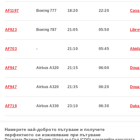
AF1197
Boeing 777
18:20
22:20
Casa
AF923
Boeing 787
21:05
05:50
Libre
AF703
-
21:10
05:45
Abidj
AF947
Airbus A320
21:15
06:00
Doua
AF947
Airbus A320
21:35
06:20
Doua
AF719
Airbus A330
23:10
06:30
Daka
Намерете най-доброто пътуване и получете
перфектното си изживяване при пътуване
Посетете Летище Париж-Шарл дьо Гол (CDG) и разкрийте красотата