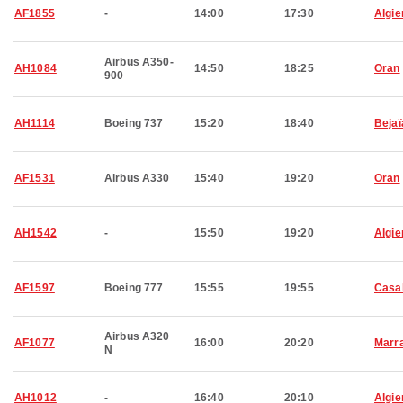
AF1855
-
14:00
17:30
Algie
Airbus A350-
AH1084
14:50
18:25
Oran
900
AH1114
Boeing 737
15:20
18:40
Bejaï
AF1531
Airbus A330
15:40
19:20
Oran
AH1542
-
15:50
19:20
Algie
AF1597
Boeing 777
15:55
19:55
Casa
Airbus A320
AF1077
16:00
20:20
Marr
N
AH1012
-
16:40
20:10
Algie