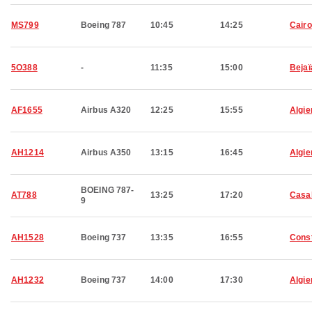
MS799
Boeing 787
10:45
14:25
Cairo
5O388
-
11:35
15:00
Bejaï
AF1655
Airbus A320
12:25
15:55
Algie
AH1214
Airbus A350
13:15
16:45
Algie
BOEING 787-
AT788
13:25
17:20
Casa
9
AH1528
Boeing 737
13:35
16:55
Cons
AH1232
Boeing 737
14:00
17:30
Algie