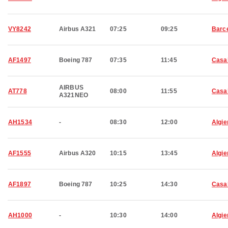
VY8242
Airbus A321
07:25
09:25
Barc
AF1497
Boeing 787
07:35
11:45
Casa
AIRBUS
AT778
08:00
11:55
Casa
A321NEO
AH1534
-
08:30
12:00
Algie
AF1555
Airbus A320
10:15
13:45
Algie
AF1897
Boeing 787
10:25
14:30
Casa
AH1000
-
10:30
14:00
Algie