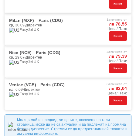
Книга
Milan (MXP)
Paris (CDG)
Започнете от
лв 78,55
ср, 30.09
Директен
Цена/ Пакс
EasyJet UK
Книга
Nice (NCE)
Paris (CDG)
Започнете от
лв 79,39
ср, 29.07
Директен
Цена/ Пакс
EasyJet UK
Книга
Venice (VCE)
Paris (CDG)
Започнете от
лв 82,04
нд, 6.09
Директен
Цена/ Пакс
EasyJet UK
Книга
Моля, имайте предвид, че цените, посочени на тази
страница, може да не са актуални и да подлежат на промяна
без предизвестие. Стремим се да предоставим най-точната и
актуална информация.