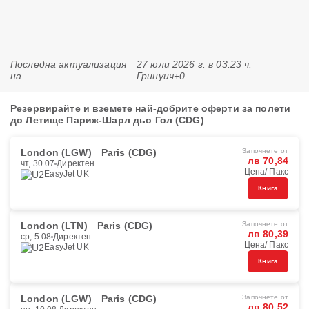
Последна актуализация
27 юли 2026 г. в 03:23 ч.
на
Гринуич+0
Резервирайте и вземете най-добрите оферти за полети
до Летище Париж-Шарл дьо Гол (CDG)
London (LGW)
Paris (CDG)
Започнете от
лв 70,84
чт, 30.07
Директен
Цена/ Пакс
EasyJet UK
Книга
London (LTN)
Paris (CDG)
Започнете от
лв 80,39
ср, 5.08
Директен
Цена/ Пакс
EasyJet UK
Книга
London (LGW)
Paris (CDG)
Започнете от
лв 80,52