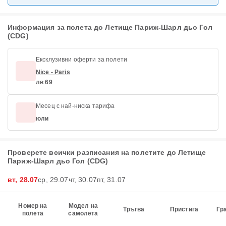
Информация за полета до Летище Париж-Шарл дьо Гол
(CDG)
Ексклузивни оферти за полети
Nice - Paris
лв 69
Месец с най-ниска тарифа
юли
Проверете всички разписания на полетите до Летище
Париж-Шарл дьо Гол (CDG)
вт, 28.07
ср, 29.07
чт, 30.07
пт, 31.07
Номер на
Модел на
Тръгва
Пристига
Гр
полета
самолета