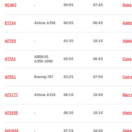
HC403
-
00:05
07:45
Daka
ET734
Airbus A350
00:05
06:45
Addi
AF705
-
01:35
10:10
Abidj
AIRBUS
AT702
02:50
06:45
Casa
A350-1000
AF551
Boeing 787
03:25
07:00
Cairo
AF1777
Airbus A319
06:10
10:40
Marr
AF1055
-
06:30
10:10
Algie
AH1002
-
07:15
10:45
Algie