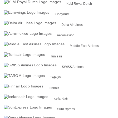
KLM Royal Dutch
Юроуингс
Delta Air Lines
Aeromexico
Middle East Airlines
Tunisair
SWISS Airlines
TAROM
Finnair
Icelandair
SunExpress