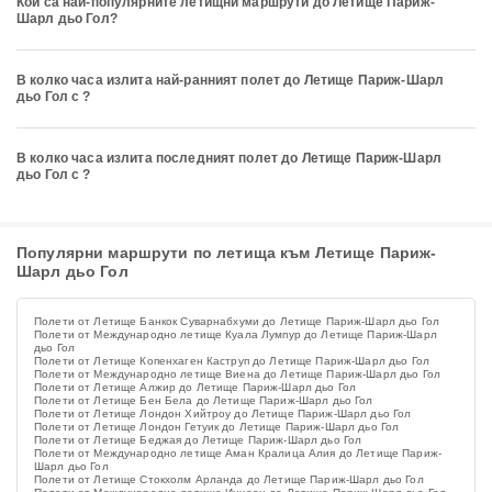
Кои са най-популярните летищни маршрути до Летище Париж-
Шарл дьо Гол?
В колко часа излита най-ранният полет до Летище Париж-Шарл
дьо Гол с ?
В колко часа излита последният полет до Летище Париж-Шарл
дьо Гол с ?
Популярни маршрути по летища към Летище Париж-
Шарл дьо Гол
Полети от Летище Банкок Суварнабхуми до Летище Париж-Шарл дьо Гол
Полети от Международно летище Куала Лумпур до Летище Париж-Шарл
дьо Гол
Полети от Летище Копенхаген Каструп до Летище Париж-Шарл дьо Гол
Полети от Международно летище Виена до Летище Париж-Шарл дьо Гол
Полети от Летище Алжир до Летище Париж-Шарл дьо Гол
Полети от Летище Бен Бела до Летище Париж-Шарл дьо Гол
Полети от Летище Лондон Хийтроу до Летище Париж-Шарл дьо Гол
Полети от Летище Лондон Гетуик до Летище Париж-Шарл дьо Гол
Полети от Летище Беджая до Летище Париж-Шарл дьо Гол
Полети от Международно летище Аман Кралица Алия до Летище Париж-
Шарл дьо Гол
Полети от Летище Стокхолм Арланда до Летище Париж-Шарл дьо Гол