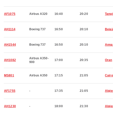
AF1075
Airbus A320
16:40
20:20
Tangi
AH1114
Boeing 737
16:50
20:10
Bejaï
AH1544
Boeing 737
16:50
20:10
Anna
Airbus A350-
AH1082
17:00
20:35
Oran
900
MS801
Airbus A350
17:15
21:05
Cairo
AF1755
-
17:35
21:05
Algie
AH1230
-
18:00
21:30
Algie