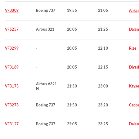
VF3009
Boeing 737
19:55
21:05
Ankar
VF5257
Airbus 321
20:05
21:25
Dala
VF3299
-
20:05
22:10
Rize
VF3189
-
20:05
22:15
Diyar
Airbus A321
VF3173
21:30
23:00
Kayse
N
VF3273
Boeing 737
21:50
23:20
Capp
VF3127
Boeing 737
22:05
23:25
Dala