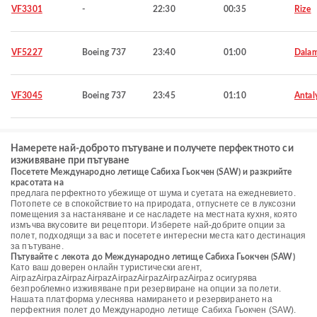
VF3301
-
22:30
00:35
Rize
VF5227
Boeing 737
23:40
01:00
Dala
VF3045
Boeing 737
23:45
01:10
Antal
Намерете най-доброто пътуване и получете перфектното си
изживяване при пътуване
Посетете Международно летище Сабиха Гьокчен (SAW) и разкрийте
красотата на
предлага перфектното убежище от шума и суетата на ежедневието.
Потопете се в спокойствието на природата, отпуснете се в луксозни
помещения за настаняване и се насладете на местната кухня, която
измъчва вкусовите ви рецептори. Изберете най-добрите опции за
полет, подходящи за вас и посетете интересни места като дестинация
за пътуване.
Пътувайте с лекота до Международно летище Сабиха Гьокчен (SAW)
Като ваш доверен онлайн туристически агент,
AirpazAirpazAirpazAirpazAirpazAirpazAirpazAirpaz осигурява
безпроблемно изживяване при резервиране на опции за полети.
Нашата платформа улеснява намирането и резервирането на
перфектния полет до Международно летище Сабиха Гьокчен (SAW).