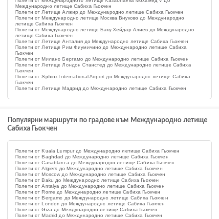
Полети от международното летище Казабланка Мохамед V до
Международно летище Сабиха Гьокчен
Полети от Летище Алжир до Международно летище Сабиха Гьокчен
Полети от Международно летище Москва Внуково до Международно
летище Сабиха Гьокчен
Полети от Международно летище Баку Хейдар Алиев до Международно
летище Сабиха Гьокчен
Полети от Летище Анталия до Международно летище Сабиха Гьокчен
Полети от Летище Рим Фиумичино до Международно летище Сабиха
Гьокчен
Полети от Милано Бергамо до Международно летище Сабиха Гьокчен
Полети от Летище Лондон Станстед до Международно летище Сабиха
Гьокчен
Полети от Sphinx International Airport до Международно летище Сабиха
Гьокчен
Полети от Летище Мадрид до Международно летище Сабиха Гьокчен
Популярни маршрути по градове към Международно летище
Сабиха Гьокчен
Полети от Kuala Lumpur до Международно летище Сабиха Гьокчен
Полети от Baghdad до Международно летище Сабиха Гьокчен
Полети от Casablanca до Международно летище Сабиха Гьокчен
Полети от Algiers до Международно летище Сабиха Гьокчен
Полети от Moscow до Международно летище Сабиха Гьокчен
Полети от Baku до Международно летище Сабиха Гьокчен
Полети от Antalya до Международно летище Сабиха Гьокчен
Полети от Rome до Международно летище Сабиха Гьокчен
Полети от Bergamo до Международно летище Сабиха Гьокчен
Полети от London до Международно летище Сабиха Гьокчен
Полети от Giza до Международно летище Сабиха Гьокчен
Полети от Madrid до Международно летище Сабиха Гьокчен