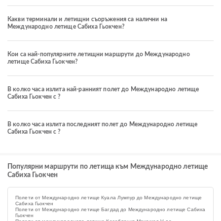
Какви терминали и летищни съоръжения са налични на
Международно летище Сабиха Гьокчен?
Кои са най-популярните летищни маршрути до Международно
летище Сабиха Гьокчен?
В колко часа излита най-ранният полет до Международно летище
Сабиха Гьокчен с ?
В колко часа излита последният полет до Международно летище
Сабиха Гьокчен с ?
Популярни маршрути по летища към Международно летище
Сабиха Гьокчен
Полети от Международно летище Куала Лумпур до Международно летище
Сабиха Гьокчен
Полети от Международно летище Багдад до Международно летище Сабиха
Гьокчен