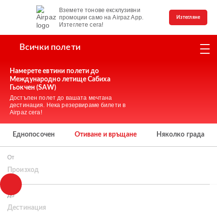
Вземете тонове ексклузивни
промоции само на Airpaz App.
Изтегляне
Изтеглете сега!
Всички полети
Намерете евтини полети до
Международно летище Сабиха
Гьокчен (SAW)
Достъпен полет до вашата мечтана
дестинация. Нека резервираме билети в
Airpaz сега!
Еднопосочен
Отиване и връщане
Няколко града
От
Произход
До
Дестинация