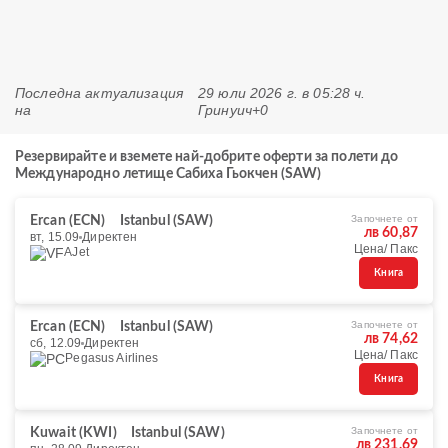
Последна актуализация
29 юли 2026 г. в 05:28 ч.
на
Гринуич+0
Резервирайте и вземете най-добрите оферти за полети до
Международно летище Сабиха Гьокчен (SAW)
Започнете от
Ercan (ECN)
Istanbul (SAW)
лв 60,87
вт, 15.09
Директен
Цена/ Пакс
AJet
Книга
Започнете от
Ercan (ECN)
Istanbul (SAW)
лв 74,62
сб, 12.09
Директен
Цена/ Пакс
Pegasus Airlines
Книга
Започнете от
Kuwait (KWI)
Istanbul (SAW)
лв 231,69