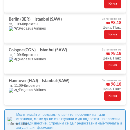
Книга
Започнете от
Berlin (BER)
Istanbul (SAW)
лв 98,18
вт, 1.09
Директен
Цена/ Пакс
Pegasus Airlines
Книга
Започнете от
Cologne (CGN)
Istanbul (SAW)
лв 98,18
вт, 1.09
Директен
Цена/ Пакс
Pegasus Airlines
Книга
Започнете от
Hannover (HAJ)
Istanbul (SAW)
лв 98,18
пт, 11.09
Директен
Цена/ Пакс
Pegasus Airlines
Книга
Моля, имайте предвид, че цените, посочени на тази
страница, може да не са актуални и да подлежат на промяна
без предизвестие. Стремим се да предоставим най-точната и
актуална информация.