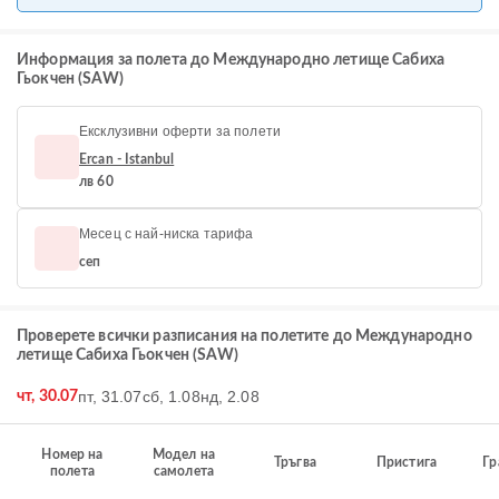
Информация за полета до Международно летище Сабиха
Гьокчен (SAW)
Ексклузивни оферти за полети
Ercan - Istanbul
лв 60
Месец с най-ниска тарифа
сеп
Проверете всички разписания на полетите до Международно
летище Сабиха Гьокчен (SAW)
пт, 31.07
сб, 1.08
нд, 2.08
чт, 30.07
Номер на
Модел на
Тръгва
Пристига
Гр
полета
самолета