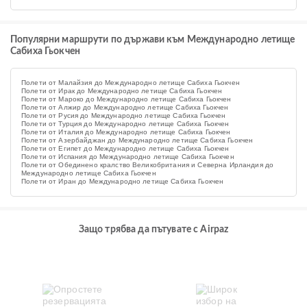
Популярни маршрути по държави към Международно летище
Сабиха Гьокчен
Полети от Малайзия до Международно летище Сабиха Гьокчен
Полети от Ирак до Международно летище Сабиха Гьокчен
Полети от Мароко до Международно летище Сабиха Гьокчен
Полети от Алжир до Международно летище Сабиха Гьокчен
Полети от Русия до Международно летище Сабиха Гьокчен
Полети от Турция до Международно летище Сабиха Гьокчен
Полети от Италия до Международно летище Сабиха Гьокчен
Полети от Азербайджан до Международно летище Сабиха Гьокчен
Полети от Египет до Международно летище Сабиха Гьокчен
Полети от Испания до Международно летище Сабиха Гьокчен
Полети от Обединено кралство Великобритания и Северна Ирландия до
Международно летище Сабиха Гьокчен
Полети от Иран до Международно летище Сабиха Гьокчен
Защо трябва да пътувате с Airpaz