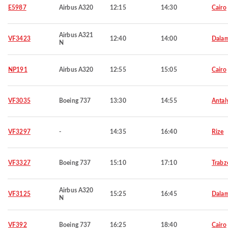
E5987
Airbus A320
12:15
14:30
Cairo
Airbus A321
VF3423
12:40
14:00
Dala
N
NP191
Airbus A320
12:55
15:05
Cairo
VF3035
Boeing 737
13:30
14:55
Antal
VF3297
-
14:35
16:40
Rize
VF3327
Boeing 737
15:10
17:10
Trabz
Airbus A320
VF3125
15:25
16:45
Dala
N
VF392
Boeing 737
16:25
18:40
Cairo