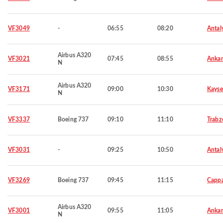
VF3049
-
06:55
08:20
Antal
Airbus A320
VF3021
07:45
08:55
Ankar
N
Airbus A320
VF3171
09:00
10:30
Kayse
N
VF3337
Boeing 737
09:10
11:10
Trabz
VF3031
-
09:25
10:50
Antal
VF3269
Boeing 737
09:45
11:15
Capp
Airbus A320
VF3001
09:55
11:05
Ankar
N