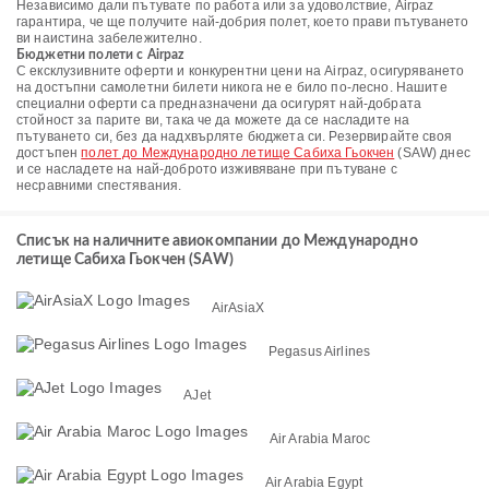
Независимо дали пътувате по работа или за удоволствие, Airpaz
гарантира, че ще получите най-добрия полет, което прави пътуването
ви наистина забележително.
Бюджетни полети с Airpaz
С ексклузивните оферти и конкурентни цени на Airpaz, осигуряването
на достъпни самолетни билети никога не е било по-лесно. Нашите
специални оферти са предназначени да осигурят най-добрата
стойност за парите ви, така че да можете да се насладите на
пътуването си, без да надхвърляте бюджета си. Резервирайте своя
достъпен
полет до Международно летище Сабиха Гьокчен
(SAW) днес
и се насладете на най-доброто изживяване при пътуване с
несравними спестявания.
Списък на наличните авиокомпании до Международно
летище Сабиха Гьокчен (SAW)
AirAsiaX
Pegasus Airlines
AJet
Air Arabia Maroc
Air Arabia Egypt