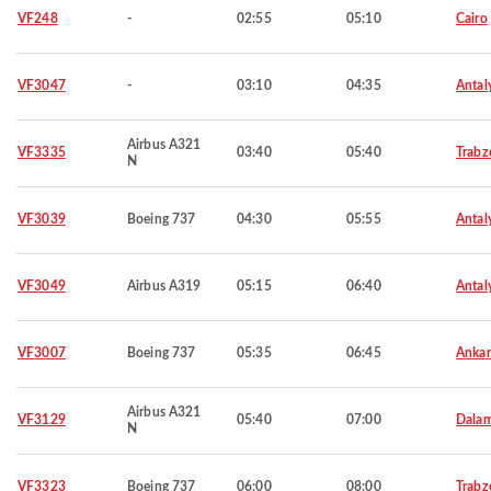
VF248
-
02:55
05:10
Cairo
VF3047
-
03:10
04:35
Antal
Airbus A321
VF3335
03:40
05:40
Trabz
N
VF3039
Boeing 737
04:30
05:55
Antal
VF3049
Airbus A319
05:15
06:40
Antal
VF3007
Boeing 737
05:35
06:45
Ankar
Airbus A321
VF3129
05:40
07:00
Dala
N
VF3323
Boeing 737
06:00
08:00
Trabz