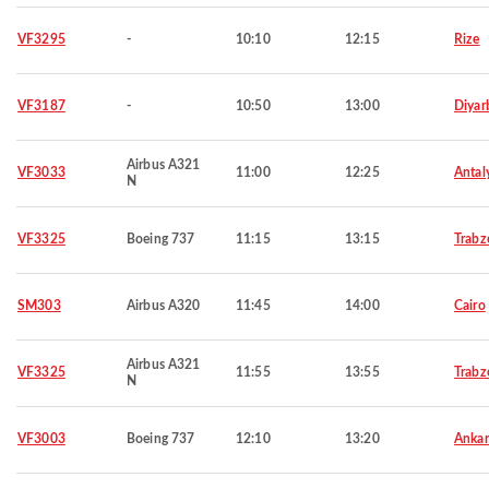
VF3295
-
10:10
12:15
Rize
VF3187
-
10:50
13:00
Diyar
Airbus A321
VF3033
11:00
12:25
Antal
N
VF3325
Boeing 737
11:15
13:15
Trabz
SM303
Airbus A320
11:45
14:00
Cairo
Airbus A321
VF3325
11:55
13:55
Trabz
N
VF3003
Boeing 737
12:10
13:20
Ankar