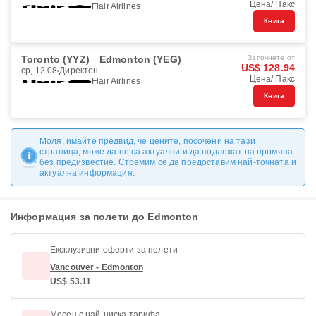
Цена/ Пакс
Flair Airlines
Книга
Toronto (YYZ)
Edmonton (YEG)
Започнете от
US$ 128.94
ср, 12.08
Директен
Цена/ Пакс
Flair Airlines
Книга
Моля, имайте предвид, че цените, посочени на тази
страница, може да не са актуални и да подлежат на промяна
без предизвестие. Стремим се да предоставим най-точната и
актуална информация.
Информация за полети до Edmonton
Ексклузивни оферти за полети
Vancouver - Edmonton
US$ 53.11
Месец с най-ниска тарифа