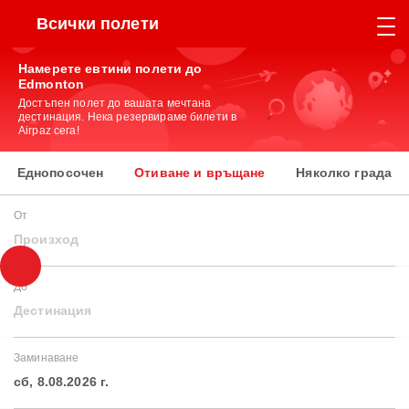
Всички полети
Намерете евтини полети до
Edmonton
Достъпен полет до вашата мечтана
дестинация. Нека резервираме билети в
Airpaz сега!
Еднопосочен
Отиване и връщане
Няколко града
От
Произход
До
Дестинация
Заминаване
сб, 8.08.2026 г.