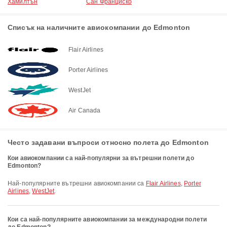
Хамилтън
Сан Франциско
Списък на наличните авиокомпании до Edmonton
Flair Airlines
Porter Airlines
WestJet
Air Canada
Често задавани въпроси относно полета до Edmonton
Кои авиокомпании са най-популярни за вътрешни полети до
Edmonton?
Най-популярните вътрешни авиокомпании са
Flair Airlines
,
Porter
Airlines
,
WestJet
.
Кои са най-популярните авиокомпании за международни полети