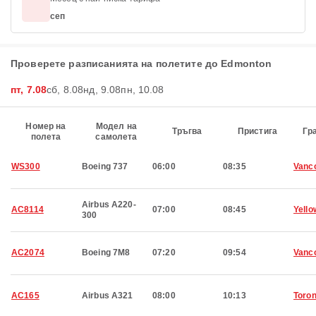
сеп
Проверете разписанията на полетите до Edmonton
пт, 7.08
сб, 8.08
нд, 9.08
пн, 10.08
Номер на
Модел на
Тръгва
Пристига
Гр
полета
самолета
WS300
Boeing 737
06:00
08:35
Vanc
Airbus A220-
AC8114
07:00
08:45
Yello
300
AC2074
Boeing 7M8
07:20
09:54
Vanc
AC165
Airbus A321
08:00
10:13
Toron