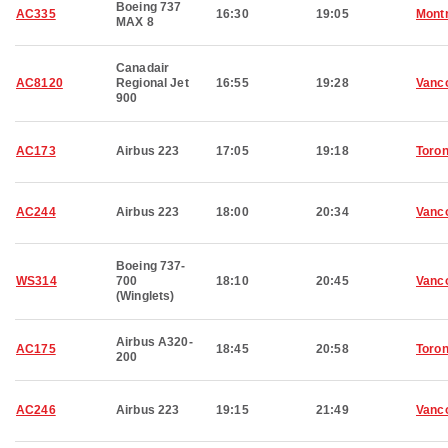
Boeing 737
AC335
16:30
19:05
Montr
MAX 8
Canadair
AC8120
Regional Jet
16:55
19:28
Vanc
900
AC173
Airbus 223
17:05
19:18
Toron
AC244
Airbus 223
18:00
20:34
Vanc
Boeing 737-
WS314
700
18:10
20:45
Vanc
(Winglets)
Airbus A320-
AC175
18:45
20:58
Toron
200
AC246
Airbus 223
19:15
21:49
Vanc