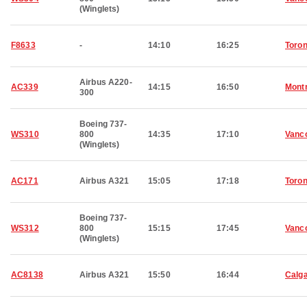
(Winglets)
F8633
-
14:10
16:25
Toron
Airbus A220-
AC339
14:15
16:50
Montr
300
Boeing 737-
WS310
800
14:35
17:10
Vanc
(Winglets)
AC171
Airbus A321
15:05
17:18
Toron
Boeing 737-
WS312
800
15:15
17:45
Vanc
(Winglets)
AC8138
Airbus A321
15:50
16:44
Calg