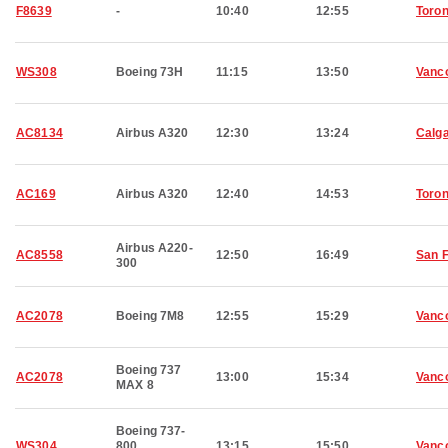
F8639
-
10:40
12:55
Toron
WS308
Boeing 73H
11:15
13:50
Vanc
AC8134
Airbus A320
12:30
13:24
Calg
AC169
Airbus A320
12:40
14:53
Toron
Airbus A220-
AC8558
12:50
16:49
San 
300
AC2078
Boeing 7M8
12:55
15:29
Vanc
Boeing 737
AC2078
13:00
15:34
Vanc
MAX 8
Boeing 737-
WS304
800
13:15
15:50
Vanc