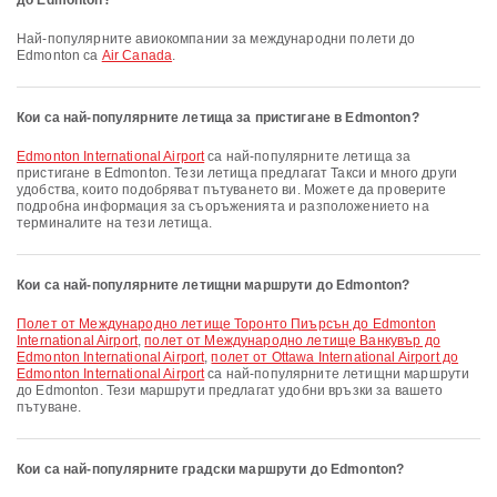
до Edmonton?
Най-популярните авиокомпании за международни полети до
Edmonton са
Air Canada
.
Кои са най-популярните летища за пристигане в Edmonton?
Edmonton International Airport
са най-популярните летища за
пристигане в Edmonton. Тези летища предлагат Такси и много други
удобства, които подобряват пътуването ви. Можете да проверите
подробна информация за съоръженията и разположението на
терминалите на тези летища.
Кои са най-популярните летищни маршрути до Edmonton?
полет от Международно летище Торонто Пиърсън до Edmonton
International Airport
,
полет от Международно летище Ванкувър до
Edmonton International Airport
,
полет от Ottawa International Airport до
Edmonton International Airport
са най-популярните летищни маршрути
до Edmonton. Тези маршрути предлагат удобни връзки за вашето
пътуване.
Кои са най-популярните градски маршрути до Edmonton?