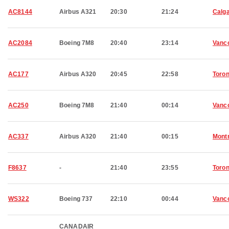
AC8144
Airbus A321
20:30
21:24
Calg
AC2084
Boeing 7M8
20:40
23:14
Vanc
AC177
Airbus A320
20:45
22:58
Toron
AC250
Boeing 7M8
21:40
00:14
Vanc
AC337
Airbus A320
21:40
00:15
Montr
F8637
-
21:40
23:55
Toron
WS322
Boeing 737
22:10
00:44
Vanc
CANADAIR