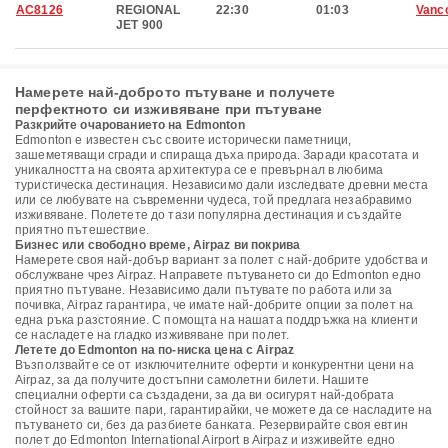
AC8126
REGIONAL
22:30
01:03
Vanc
JET 900
Намерете най-доброто пътуване и получете
перфектното си изживяване при пътуване
Разкрийте очарованието на Edmonton
Edmonton е известен със своите исторически паметници,
зашеметяващи сгради и спираща дъха природа. Заради красотата и
уникалността на своята архитектура се е превърнал в любима
туристическа дестинация. Независимо дали изследвате древни места
или се любувате на съвременни чудеса, той предлага незабравимо
изживяване. Полетете до тази популярна дестинация и създайте
приятно пътешествие.
Бизнес или свободно време, Airpaz ви покрива
Намерете своя най-добър вариант за полет с най-добрите удобства и
обслужване чрез Airpaz. Направете пътуването си до Edmonton едно
приятно пътуване. Независимо дали пътувате по работа или за
почивка, Airpaz гарантира, че имате най-добрите опции за полет на
една ръка разстояние. С помощта на нашата поддръжка на клиенти
се насладете на гладко изживяване при полет.
Летете до Edmonton на по-ниска цена с Airpaz
Възползвайте се от изключителните оферти и конкурентни цени на
Airpaz, за да получите достъпни самолетни билети. Нашите
специални оферти са създадени, за да ви осигурят най-добрата
стойност за вашите пари, гарантирайки, че можете да се насладите на
пътуването си, без да разбиете банката. Резервирайте своя евтин
полет до Edmonton International Airport в Airpaz и изживейте едно