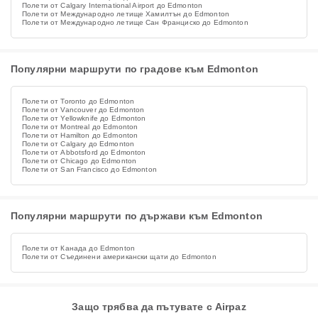
Полети от Calgary International Airport до Edmonton
Полети от Международно летище Хамилтън до Edmonton
Полети от Международно летище Сан Франциско до Edmonton
Популярни маршрути по градове към Edmonton
Полети от Toronto до Edmonton
Полети от Vancouver до Edmonton
Полети от Yellowknife до Edmonton
Полети от Montreal до Edmonton
Полети от Hamilton до Edmonton
Полети от Calgary до Edmonton
Полети от Abbotsford до Edmonton
Полети от Chicago до Edmonton
Полети от San Francisco до Edmonton
Популярни маршрути по държави към Edmonton
Полети от Канада до Edmonton
Полети от Съединени американски щати до Edmonton
Защо трябва да пътувате с Airpaz