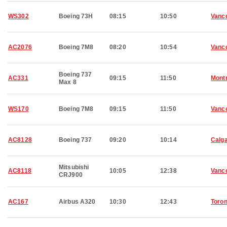
WS302
Boeing 73H
08:15
10:50
Vanc
AC2076
Boeing 7M8
08:20
10:54
Vanc
Boeing 737
AC331
09:15
11:50
Montr
Max 8
WS170
Boeing 7M8
09:15
11:50
Vanc
AC8128
Boeing 737
09:20
10:14
Calg
Mitsubishi
AC8118
10:05
12:38
Vanc
CRJ900
AC167
Airbus A320
10:30
12:43
Toron