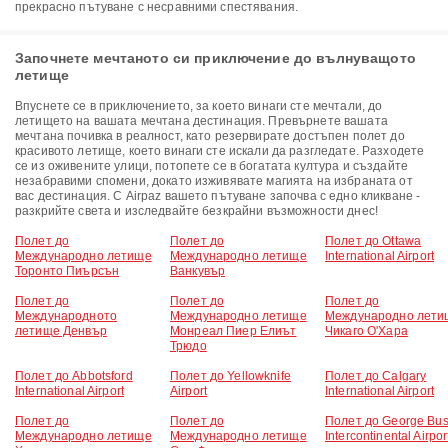
прекрасно пътуване с несравними спестявания.
Започнете мечтаното си приключение до вълнуващото
летище
Впуснете се в приключението, за което винаги сте мечтали, до
летището на вашата мечтана дестинация. Превърнете вашата
мечтана почивка в реалност, като резервирате достъпен полет до
красивото летище, което винаги сте искали да разгледате. Разходете
се из оживените улици, потопете се в богатата култура и създайте
незабравими спомени, докато изживявате магията на избраната от
вас дестинация. С Airpaz вашето пътуване започва с едно кликване -
разкрийте света и изследвайте безкрайни възможности днес!
Полет до
Полет до
Полет до Ottawa
Международно летище
Международно летище
International Airport
Торонто Пиърсън
Ванкувър
Полет до
Полет до
Полет до
Международното
Международно летище
Международно лети
летище Денвър
Монреал Пиер Елиът
Чикаго О'Хара
Трюдо
Полет до Abbotsford
Полет до Yellowknife
Полет до Calgary
International Airport
Airport
International Airport
Полет до
Полет до
Полет до George Bu
Международно летище
Международно летище
Intercontinental Airpor