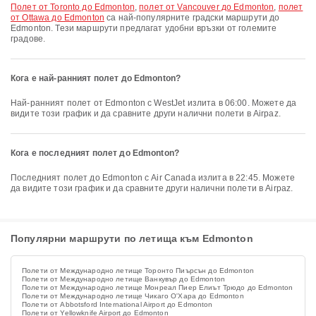
полет от Toronto до Edmonton
,
полет от Vancouver до Edmonton
,
полет
от Ottawa до Edmonton
са най-популярните градски маршрути до
Edmonton. Тези маршрути предлагат удобни връзки от големите
градове.
Кога е най-ранният полет до Edmonton?
Най-ранният полет от Edmonton с WestJet излита в 06:00. Можете да
видите този график и да сравните други налични полети в Airpaz.
Кога е последният полет до Edmonton?
Последният полет до Edmonton с Air Canada излита в 22:45. Можете
да видите този график и да сравните други налични полети в Airpaz.
Популярни маршрути по летища към Edmonton
Полети от Международно летище Торонто Пиърсън до Edmonton
Полети от Международно летище Ванкувър до Edmonton
Полети от Международно летище Монреал Пиер Елиът Трюдо до Edmonton
Полети от Международно летище Чикаго О'Хара до Edmonton
Полети от Abbotsford International Airport до Edmonton
Полети от Yellowknife Airport до Edmonton