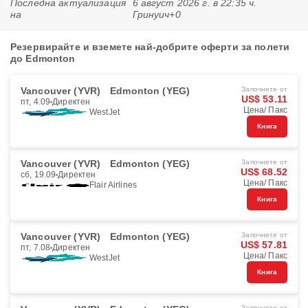
Последна актуализация
6 август 2026 г. в 22:35 ч.
на
Гринуич+0
Резервирайте и вземете най-добрите оферти за полети
до Edmonton
Vancouver (YVR)
Edmonton (YEG)
Започнете от
US$ 53.11
пт, 4.09
Директен
Цена/ Пакс
WestJet
Книга
Vancouver (YVR)
Edmonton (YEG)
Започнете от
US$ 68.52
сб, 19.09
Директен
Цена/ Пакс
Flair Airlines
Книга
Vancouver (YVR)
Edmonton (YEG)
Започнете от
US$ 57.81
пт, 7.08
Директен
Цена/ Пакс
WestJet
Книга
Започнете от