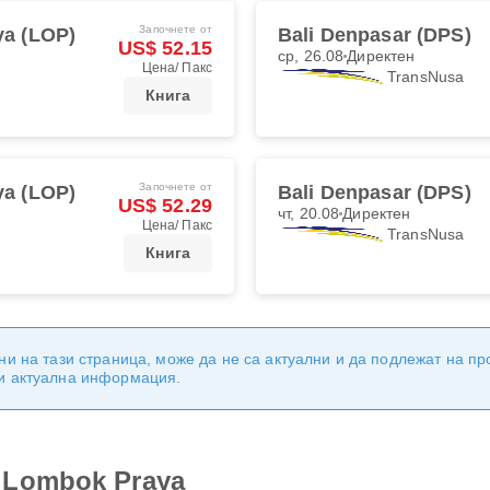
Започнете от
a (LOP)
Bali Denpasar (DPS)
US$ 52.15
ср, 26.08
Директен
Цена/ Пакс
TransNusa
Книга
Започнете от
a (LOP)
Bali Denpasar (DPS)
US$ 52.29
чт, 20.08
Директен
Цена/ Пакс
TransNusa
Книга
ни на тази страница, може да не са актуални и да подлежат на п
 и актуална информация.
 Lombok Praya