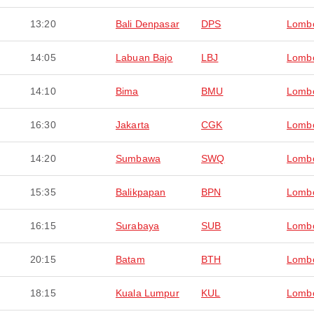
13:20
Bali Denpasar
DPS
Lomb
14:05
Labuan Bajo
LBJ
Lomb
14:10
Bima
BMU
Lomb
16:30
Jakarta
CGK
Lomb
14:20
Sumbawa
SWQ
Lomb
15:35
Balikpapan
BPN
Lomb
16:15
Surabaya
SUB
Lomb
20:15
Batam
BTH
Lomb
18:15
Kuala Lumpur
KUL
Lomb