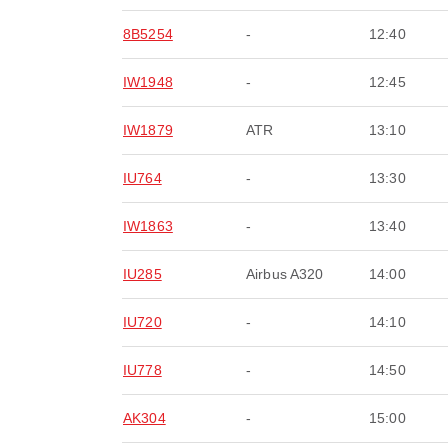
8B5254
-
12:40
IW1948
-
12:45
IW1879
ATR
13:10
IU764
-
13:30
IW1863
-
13:40
IU285
Airbus A320
14:00
IU720
-
14:10
IU778
-
14:50
AK304
-
15:00