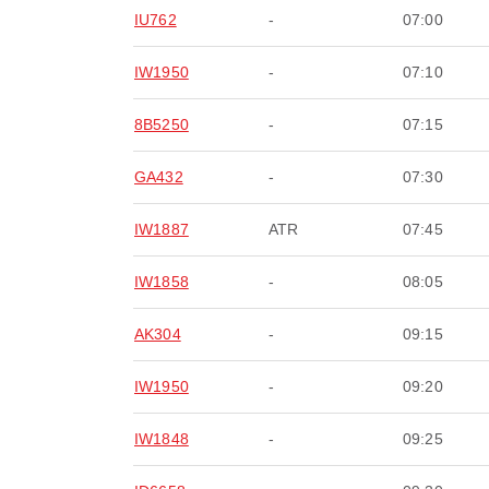
IU762
-
07:00
IW1950
-
07:10
8B5250
-
07:15
GA432
-
07:30
IW1887
ATR
07:45
IW1858
-
08:05
AK304
-
09:15
IW1950
-
09:20
IW1848
-
09:25