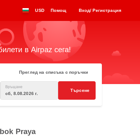
USD
Помощ
Вход/ Регистрация
лети в Airpaz сега!
Преглед на списъка с поръчки
Връщане
Търсене
сб, 8.08.2026 г.
bok Praya