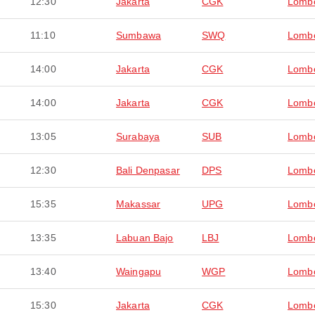
12:30
Jakarta
CGK
Lomb
11:10
Sumbawa
SWQ
Lomb
14:00
Jakarta
CGK
Lomb
14:00
Jakarta
CGK
Lomb
13:05
Surabaya
SUB
Lomb
12:30
Bali Denpasar
DPS
Lomb
15:35
Makassar
UPG
Lomb
13:35
Labuan Bajo
LBJ
Lomb
13:40
Waingapu
WGP
Lomb
15:30
Jakarta
CGK
Lomb