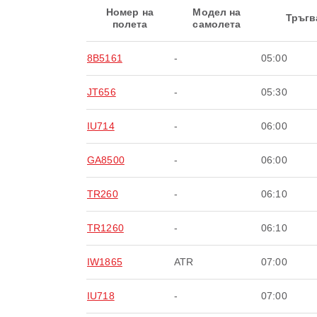
Номер на
Модел на
Тръгв
полета
самолета
8B5161
-
05:00
JT656
-
05:30
IU714
-
06:00
GA8500
-
06:00
TR260
-
06:10
TR1260
-
06:10
IW1865
ATR
07:00
IU718
-
07:00