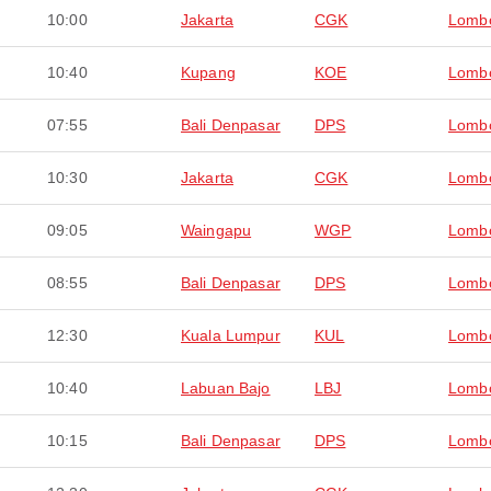
10:00
Jakarta
CGK
Lomb
10:40
Kupang
KOE
Lomb
07:55
Bali Denpasar
DPS
Lomb
10:30
Jakarta
CGK
Lomb
09:05
Waingapu
WGP
Lomb
08:55
Bali Denpasar
DPS
Lomb
12:30
Kuala Lumpur
KUL
Lomb
10:40
Labuan Bajo
LBJ
Lomb
10:15
Bali Denpasar
DPS
Lomb