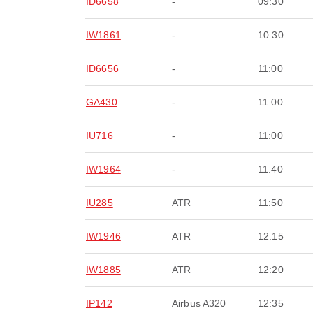
ID6658
-
09:30
IW1861
-
10:30
ID6656
-
11:00
GA430
-
11:00
IU716
-
11:00
IW1964
-
11:40
IU285
ATR
11:50
IW1946
ATR
12:15
IW1885
ATR
12:20
IP142
Airbus A320
12:35