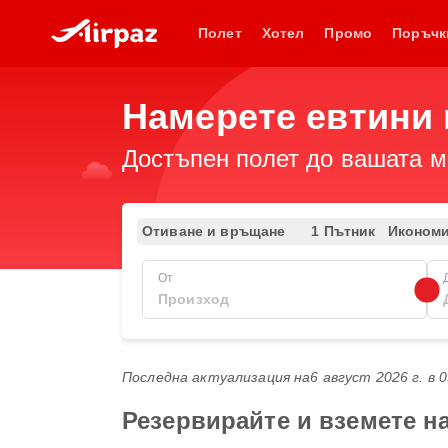
Полет
Хотел
Промо
Поръчк
Намерете евтини 
Достъпен полет до вашата ме
Отиване и връщане
1 Пътник
Иконом
От
Последна актуализация на
6 август 2026 г. в 
Резервирайте и вземете н