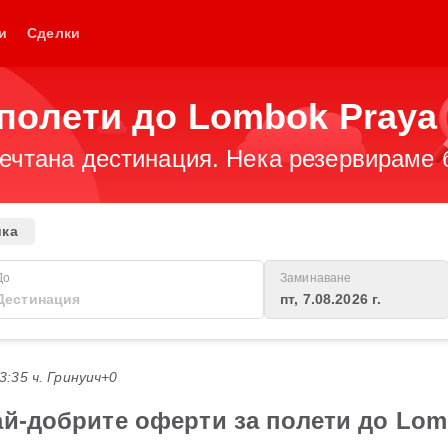
и
Сделки
полети до Lombok Praya
чтана дестинация. Нека резервираме би
ика
До
Заминаване
пт, 7.08.2026 г.
03:35 ч. Гринуич+0
ай-добрите оферти за полети до Lom