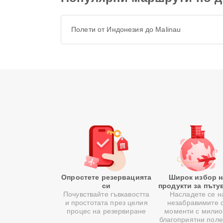
Полети от Индонезия до Malinau
Опростете резервацията
Широк избор н
си
продукти за пъту
Почувствайте гъвкавостта
Насладете се н
и простотата през целия
незабравимите 
процес на резервиране
моменти с милио
благоприятни поле