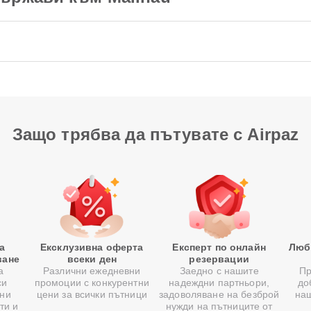
Защо трябва да пътувате с Airpaz
а
Ексклузивна оферта
Експерт по онлайн
Люб
ване
всеки ден
резервации
а
Различни ежедневни
Заедно с нашите
Пр
си
промоции с конкурентни
надеждни партньори,
до
ни
цени за всички пътници
задоволяване на безброй
на
ти и
нужди на пътниците от