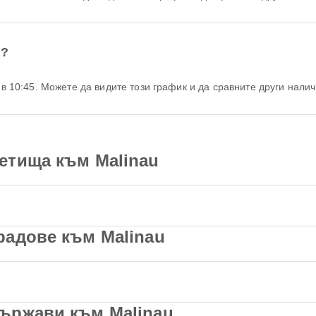
u?
а в 10:45. Можете да видите този график и да сравните други налич
етища към Malinau
радове към Malinau
ържави към Malinau