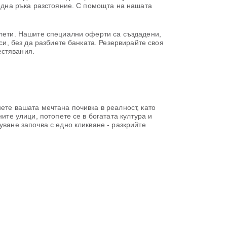
 една ръка разстояние. С помощта на нашата
илети. Нашите специални оферти са създадени,
си, без да разбиете банката. Резервирайте своя
естявания.
ете вашата мечтана почивка в реалност, като
ите улици, потопете се в богатата култура и
уване започва с едно кликване - разкрийте