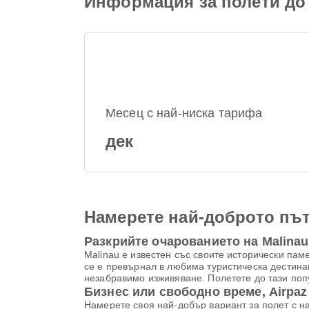
Информация за полети до 
Месец с най-ниска тарифа
дек
Намерете най-доброто път
Разкрийте очарованието на Malinau
Malinau е известен със своите исторически па
се е превърнал в любима туристическа дестина
незабравимо изживяване. Полетете до тази поп
Бизнес или свободно време, Airpaz
Намерете своя най-добър вариант за полет с на