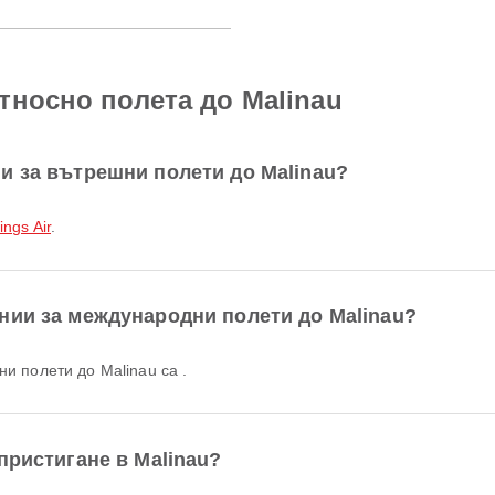
тносно полета до Malinau
и за вътрешни полети до Malinau?
ngs Air
.
нии за международни полети до Malinau?
и полети до Malinau са .
пристигане в Malinau?