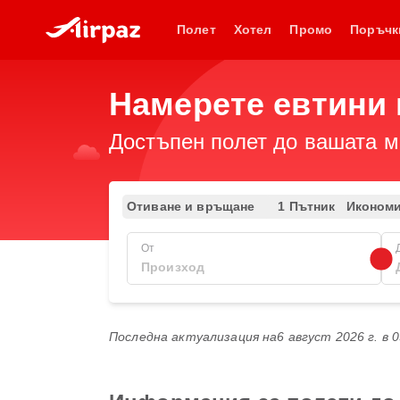
Полет
Хотел
Промо
Поръчк
Намерете евтини 
Достъпен полет до вашата ме
Отиване и връщане
1 Пътник
Иконом
От
Последна актуализация на
6 август 2026 г. в 