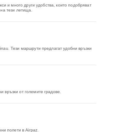
кси и много други удобства, които подобряват
на тези летища.
nau. Тези маршрути предлагат удобни връзки
и връзки от големите градове.
чни полети в Airpaz.