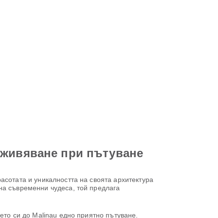
зживяване при пътуване
асотата и уникалността на своята архитектура
на съвременни чудеса, той предлага
ето си до Malinau едно приятно пътуване.