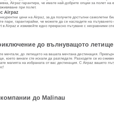
ивка, Airpaz гарантира, че имате най-добрите опции за полет на
зживяване при полет.
с Airpaz
онкурентни цени на Airpaz, за да получите достъпни самолетни б
те пари, гарантирайки, че можете да се насладите на пътуването 
port в Airpaz и изживейте едно прекрасно пътуване с несравними сп
приключение до вълнуващото летище
сте мечтали, до летището на вашата мечтана дестинация. Превърн
, което винаги сте искали да разгледате. Разходете се из оживен
те магията на избраната от вас дестинация. С Airpaz вашето път
ес!
компании до Malinau