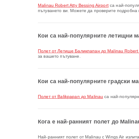
Malinau Robert Atty Bessing Airport
са най-популя
пътуването ви. Можете да проверите подробна
Кои са най-популярните летищни м
полет от Летище Баликпапан до Malinau Robert A
за вашето пътуване.
Кои са най-популярните градски м
полет от Balikpapan до Malinau
са най-популярн
Кога е най-ранният полет до Malina
Най-ранният полет от Malinau с Wings Air изли