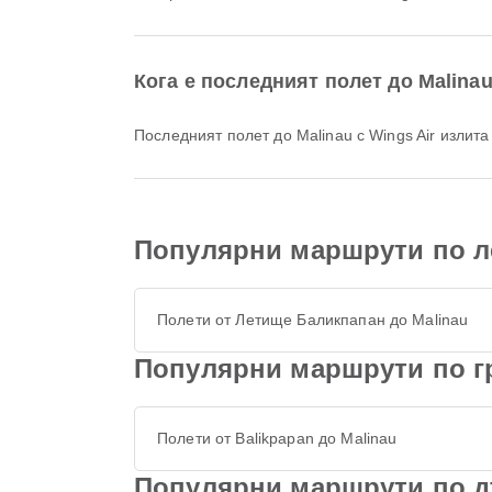
Кога е последният полет до Malina
Последният полет до Malinau с Wings Air излит
Популярни маршрути по л
Полети от Летище Баликпапан до Malinau
Популярни маршрути по г
Полети от Balikpapan до Malinau
Популярни маршрути по д