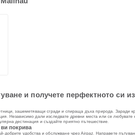
Malinau
уване и получете перфектното си и
метници, зашеметяващи сгради и спираща дъха природа. Заради кр
ция. Независимо дали изследвате древни места или се любувате 
улярна дестинация и създайте приятно пътешествие.
 ви покрива
й-добрите удобства и обслужване чрез Airpaz. Направете пътуван