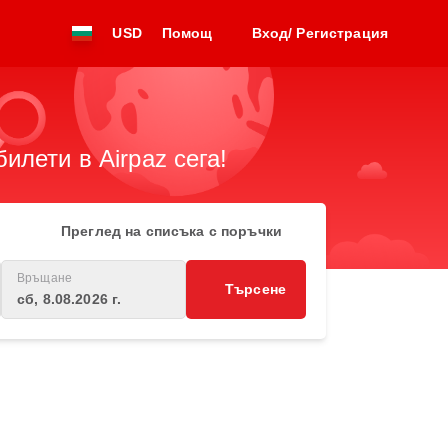
USD
Помощ
Вход/ Регистрация
лети в Airpaz сега!
Преглед на списъка с поръчки
Връщане
Търсене
сб, 8.08.2026 г.