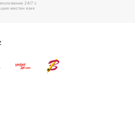
зположение 24/7 с
ашия местен език
z