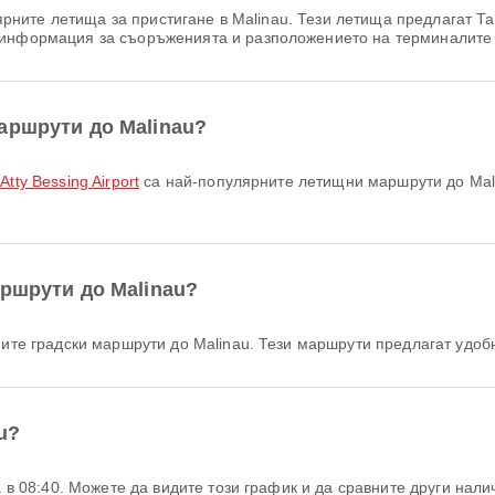
рните летища за пристигане в Malinau. Тези летища предлагат Та
 информация за съоръженията и разположението на терминалите 
аршрути до Malinau?
tty Bessing Airport
са най-популярните летищни маршрути до Mali
аршрути до Malinau?
ите градски маршрути до Malinau. Тези маршрути предлагат удобн
u?
та в 08:40. Можете да видите този график и да сравните други нали