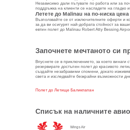
Независимо дали пътувате по работа или за поч
поддръжка на клиенти се насладете на гладко и
Летете до Malinau на по-ниска цена 
Възползвайте се от изключителните оферти и к
за да ви осигурят най-добрата стойност за ваши
евтин полет до Malinau Robert Atty Bessing Air
Започнете мечтаното си 
Впуснете се в приключението, за което винаги 
резервирате достъпен полет до красивото летище
създайте незабравими спомени, докато изживява
света и изследвайте безкрайни възможности дн
Полет до Летище Баликпапан
Списък на наличните авио
Wings Air