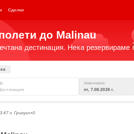
и
Сделки
полети до Malinau
чтана дестинация. Нека резервираме би
ика
До
Заминаване
пт, 7.08.2026 г.
03:47 ч. Гринуич+0