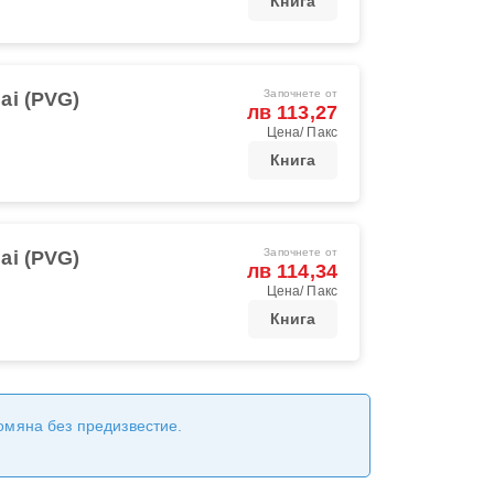
Книга
Започнете от
ai (PVG)
лв 113,27
Цена/ Пакс
Книга
Започнете от
ai (PVG)
лв 114,34
Цена/ Пакс
Книга
ромяна без предизвестие.