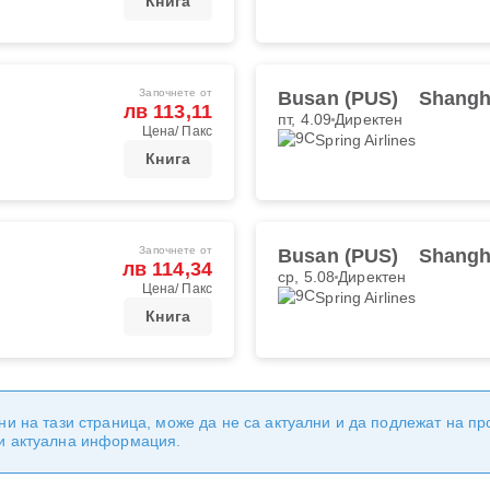
Книга
Започнете от
Busan (PUS)
Shangh
лв 113,11
пт, 4.09
Директен
Цена/ Пакс
Spring Airlines
Книга
Започнете от
Busan (PUS)
Shangh
лв 114,34
ср, 5.08
Директен
Цена/ Пакс
Spring Airlines
Книга
ни на тази страница, може да не са актуални и да подлежат на п
 и актуална информация.