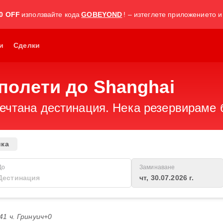
0 OFF
използвайте кода
GOBEYOND
! – изтеглете приложението и
и
Сделки
полети до Shanghai
чтана дестинация. Нека резервираме би
ика
До
Заминаване
чт, 30.07.2026 г.
:41 ч. Гринуич+0