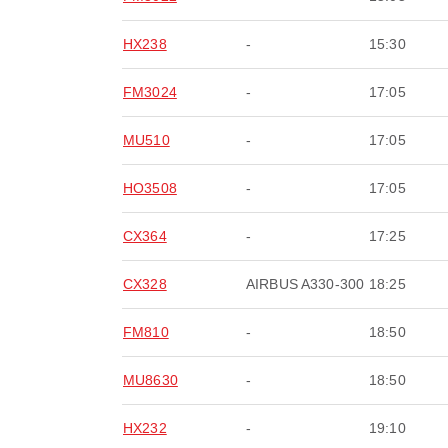
HX238
-
15:30
FM3024
-
17:05
MU510
-
17:05
HO3508
-
17:05
CX364
-
17:25
CX328
AIRBUS A330-300
18:25
FM810
-
18:50
MU8630
-
18:50
HX232
-
19:10