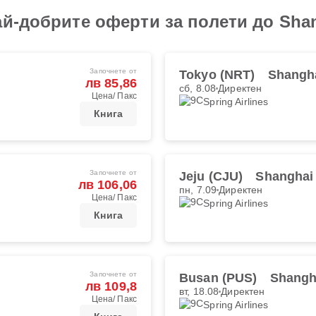
ай-добрите оферти за полети до Sha
Започнете от
Tokyo (NRT)
Shangh
лв 85,86
сб, 8.08
Директен
Цена/ Пакс
Spring Airlines
Книга
Започнете от
Jeju (CJU)
Shanghai
лв 106,06
пн, 7.09
Директен
Цена/ Пакс
Spring Airlines
Книга
Започнете от
Busan (PUS)
Shangh
лв 109,8
вт, 18.08
Директен
Цена/ Пакс
Spring Airlines