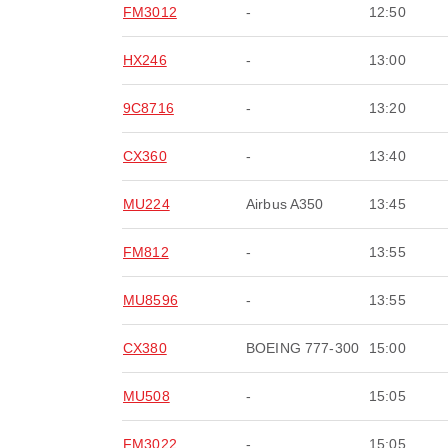
FM3012
-
12:50
HX246
-
13:00
9C8716
-
13:20
CX360
-
13:40
MU224
Airbus A350
13:45
FM812
-
13:55
MU8596
-
13:55
CX380
BOEING 777-300
15:00
MU508
-
15:05
FM3022
-
15:05