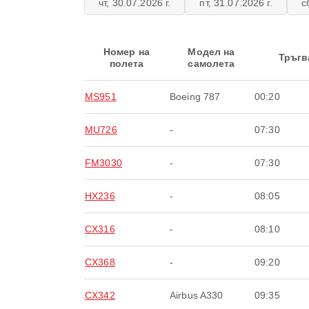
чт, 30.07.2026 г.
пт, 31.07.2026 г.
с
Номер на
Модел на
Тръгв
полета
самолета
MS951
Boeing 787
00:20
MU726
-
07:30
FM3030
-
07:30
HX236
-
08:05
CX316
-
08:10
CX368
-
09:20
CX342
Airbus A330
09:35