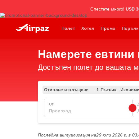
Спестете много!
USD 3
Полет
Хотел
Промо
Поръчк
Намерете евтини 
Достъпен полет до вашата ме
Отиване и връщане
1 Пътник
Иконом
От
Последна актуализация на
29 юли 2026 г. в 03