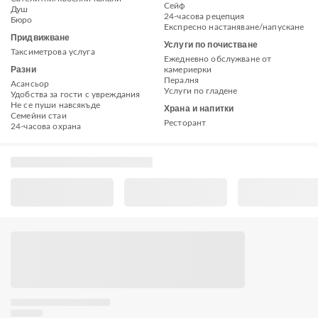
Сейф
Душ
24-часова рецепция
Бюро
Експресно настаняване/напускане
Придвижване
Услуги по почистване
Таксиметрова услуга
Ежедневно обслужване от
Разни
камериерки
Пералня
Асансьор
Услуги по гладене
Удобства за гости с увреждания
Не се пуши навсякъде
Храна и напитки
Семейни стаи
Ресторант
24-часова охрана