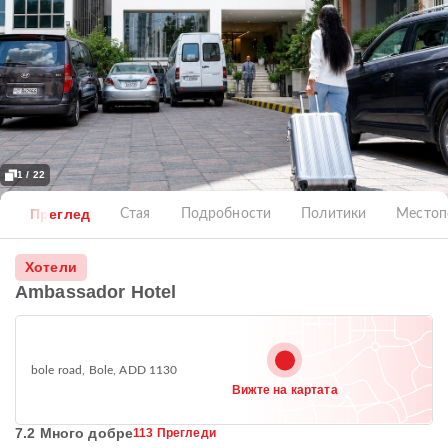
1 / 22
Преглед
Стая
Подробности
Политики
Местоп
Хотели
Ambassador Hotel
bole road, Bole, ADD 1130
Вижте на картата
7.2 Много добре
113 Прегледи