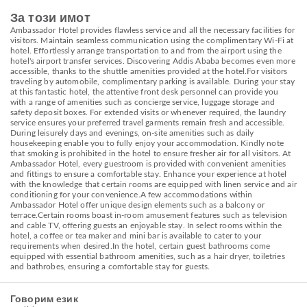
За този имот
Ambassador Hotel provides flawless service and all the necessary facilities for
visitors. Maintain seamless communication using the complimentary Wi-Fi at
hotel. Effortlessly arrange transportation to and from the airport using the
hotel's airport transfer services. Discovering Addis Ababa becomes even more
accessible, thanks to the shuttle amenities provided at the hotel.For visitors
traveling by automobile, complimentary parking is available. During your stay
at this fantastic hotel, the attentive front desk personnel can provide you
with a range of amenities such as concierge service, luggage storage and
safety deposit boxes. For extended visits or whenever required, the laundry
service ensures your preferred travel garments remain fresh and accessible.
During leisurely days and evenings, on-site amenities such as daily
housekeeping enable you to fully enjoy your accommodation. Kindly note
that smoking is prohibited in the hotel to ensure fresher air for all visitors. At
Ambassador Hotel, every guestroom is provided with convenient amenities
and fittings to ensure a comfortable stay. Enhance your experience at hotel
with the knowledge that certain rooms are equipped with linen service and air
conditioning for your convenience.A few accommodations within
Ambassador Hotel offer unique design elements such as a balcony or
terrace.Certain rooms boast in-room amusement features such as television
and cable TV, offering guests an enjoyable stay. In select rooms within the
hotel, a coffee or tea maker and mini bar is available to cater to your
requirements when desired.In the hotel, certain guest bathrooms come
equipped with essential bathroom amenities, such as a hair dryer, toiletries
and bathrobes, ensuring a comfortable stay for guests.
Говорим език