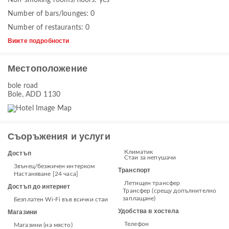
Non-smoking rooms/floors: yes
Number of bars/lounges: 0
Number of restaurants: 0
Вижте подробности
Местоположение
bole road
Bole, ADD 1130
Съоръжения и услуги
Климатик
Достъп
Стаи за непушачи
Звънец/безжичен интерком
Транспорт
Настаняване [24 часа]
Летищен трансфер
Достъп до интернет
Трансфер (срещу допълнително
заплащане)
Безплатен Wi-Fi във всички стаи
Удобства в хостела
Магазини
Телефон
Магазини (на място)