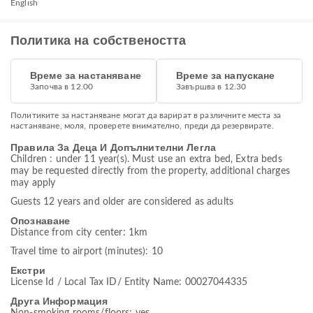
English
Политика на собствеността
Време за настаняване
Време за напускане
Започва в 12.00
Завършва в 12.30
Политиките за настаняване могат да варират в различните места за
настаняване, моля, проверете внимателно, преди да резервирате.
Правила За Деца И Допълнителни Легла
Children : under 11 year(s). Must use an extra bed, Extra beds
may be requested directly from the property, additional charges
may apply
Guests 12 years and older are considered as adults
Опознаване
Distance from city center: 1km
Travel time to airport (minutes): 10
Екстри
License Id / Local Tax ID/ Entity Name: 00027044335
Друга Информация