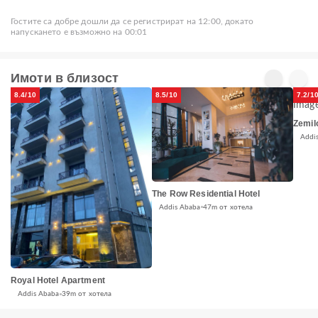
Гостите са добре дошли да се регистрират на 12:00, докато
напускането е възможно на 00:01
Имоти в близост
8.4/10
8.5/10
7.2/1
Zemil
Addi
The Row Residential Hotel
Addis Ababa
47m от хотела
Royal Hotel Apartment
Addis Ababa
39m от хотела