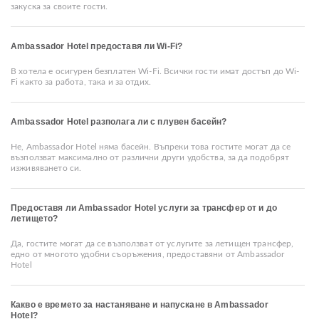
закуска за своите гости.
Ambassador Hotel предоставя ли Wi-Fi?
В хотела е осигурен безплатен Wi-Fi. Всички гости имат достъп до Wi-
Fi както за работа, така и за отдих.
Ambassador Hotel разполага ли с плувен басейн?
Не, Ambassador Hotel няма басейн. Въпреки това гостите могат да се
възползват максимално от различни други удобства, за да подобрят
изживяването си.
Предоставя ли Ambassador Hotel услуги за трансфер от и до
летището?
Да, гостите могат да се възползват от услугите за летищен трансфер,
едно от многото удобни съоръжения, предоставяни от Ambassador
Hotel
Какво е времето за настаняване и напускане в Ambassador
Hotel?