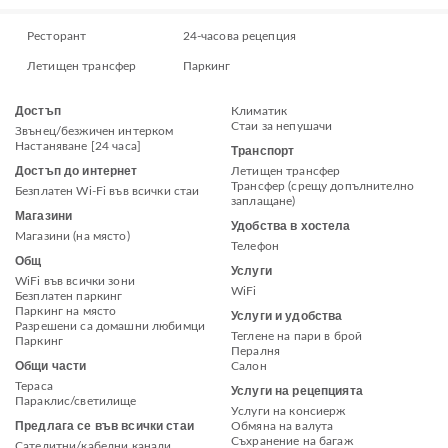
Ресторант
24-часова рецепция
Летищен трансфер
Паркинг
Достъп
Климатик
Стаи за непушачи
Звънец/безжичен интерком
Настаняване [24 часа]
Транспорт
Достъп до интернет
Летищен трансфер
Трансфер (срещу допълнително
Безплатен Wi-Fi във всички стаи
заплащане)
Магазини
Удобства в хостела
Магазини (на място)
Телефон
Общ
Услуги
WiFi във всички зони
WiFi
Безплатен паркинг
Паркинг на място
Услуги и удобства
Разрешени са домашни любимци
Теглене на пари в брой
Паркинг
Пералня
Общи части
Салон
Тераса
Услуги на рецепцията
Параклис/светилище
Услуги на консиерж
Предлага се във всички стаи
Обмяна на валута
Съхранение на багаж
Сателитни/кабелни канали