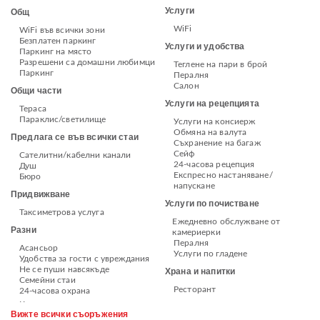
Услуги
Общ
WiFi
WiFi във всички зони
Безплатен паркинг
Услуги и удобства
Паркинг на място
Разрешени са домашни любимци
Теглене на пари в брой
Паркинг
Пералня
Салон
Общи части
Услуги на рецепцията
Тераса
Параклис/светилище
Услуги на консиерж
Обмяна на валута
Предлага се във всички стаи
Съхранение на багаж
Сейф
Сателитни/кабелни канали
24-часова рецепция
Душ
Експресно настаняване/
Бюро
напускане
Придвижване
Услуги по почистване
Таксиметрова услуга
Ежедневно обслужване от
Разни
камериерки
Пералня
Асансьор
Услуги по гладене
Удобства за гости с увреждания
Не се пуши навсякъде
Храна и напитки
Семейни стаи
Ресторант
24-часова охрана
Вижте всички съоръжения