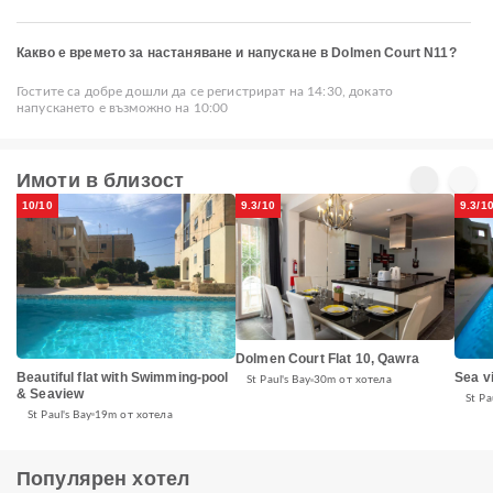
Какво е времето за настаняване и напускане в Dolmen Court N11?
Гостите са добре дошли да се регистрират на 14:30, докато
напускането е възможно на 10:00
Имоти в близост
10/10
9.3/10
9.3/1
Dolmen Court Flat 10, Qawra
Beautiful flat with Swimming-pool
Sea v
St Paul's Bay
30m от хотела
& Seaview
St Pa
St Paul's Bay
19m от хотела
Популярен хотел