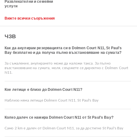
Развлекателни и семейни
услуги
Вижте всички съоръжения
ЧЗВ
Как да анулирам резервацията си в Dolmen Court N11, St Paul's
Bay безплатно и да получа пълно възстановяване на сумата?
За съжаление, анулирането може да наложи такса. За пълно
възстановяване на сумата, моля, свържете се директно с Dolmen Court
N11.
Кое летище е близо до Dolmen Court N11?
Наблизо няма летище Dolmen Court N11, St Paul's Bay
Колко далеч се намира Dolmen Court N11 от St Paul's Bay?
Само 2 km е далеч от Dolmen Court N11, за да достигне St Paul's Bay