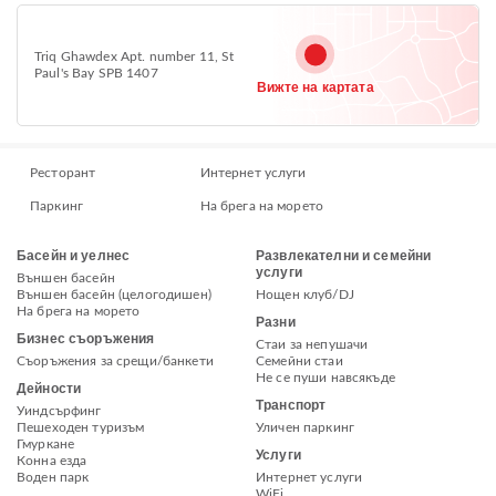
Triq Ghawdex Apt. number 11, St
Paul's Bay SPB 1407
Вижте на картата
Ресторант
Интернет услуги
Паркинг
На брега на морето
Басейн и уелнес
Развлекателни и семейни
услуги
Външен басейн
Външен басейн (целогодишен)
Нощен клуб/DJ
На брега на морето
Разни
Бизнес съоръжения
Стаи за непушачи
Съоръжения за срещи/банкети
Семейни стаи
Не се пуши навсякъде
Дейности
Транспорт
Уиндсърфинг
Пешеходен туризъм
Уличен паркинг
Гмуркане
Услуги
Конна езда
Воден парк
Интернет услуги
WiFi