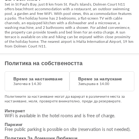
Set in St Paul's Bay, just 8 km from St. Paul's Islands, Dolmen Court N11
offers beachfront accommodation with a restaurant, an outdoor swimming
pool, a garden and free WiFi. With pool views, this accommodation features
a patio. The holiday home has 2 bedrooms, a flat-screen TV with cable
channels, an equipped kitchen with a dishwasher and a microwave, a
washing machine, and 2 bathrooms with a shower. For added convenience,
the property can provide towels and bed linen for an extra charge. A sun
terrace is available on site and hiking can be enjoyed within close proximity
of the holiday home. The nearest airport is Malta International Airport, 19 km
from Dolmen Court N11.
Политика на собствеността
Време за настаняване
Време за напускане
Започва в 14.30
Завършва в 14.00
Политиките за настаняване могат да варират в различните места за
настаняване, моля, проверете внимателно, преди да резервирате.
Интернет
WiFi is available in the hotel rooms and is free of charge.
Паркинг
Free public parking is possible on site (reservation is not needed).
Политика За Домашни Любимци