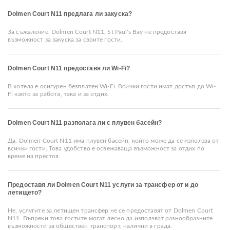
Dolmen Court N11 предлага ли закуска?
За съжаление, Dolmen Court N11, St Paul's Bay не предоставя
възможност за закуска за своите гости.
Dolmen Court N11 предоставя ли Wi-Fi?
В хотела е осигурен безплатен Wi-Fi. Всички гости имат достъп до Wi-
Fi както за работа, така и за отдих.
Dolmen Court N11 разполага ли с плувен басейн?
Да, Dolmen Court N11 има плувен басейн, който може да се използва от
всички гости. Това удобство е освежаваща възможност за отдих по
време на престоя.
Предоставя ли Dolmen Court N11 услуги за трансфер от и до
летището?
Не, услугите за летищен трансфер не се предоставят от Dolmen Court
N11. Въпреки това гостите могат лесно да използват разнообразните
възможности за обществен транспорт, налични в града.