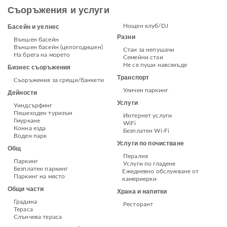
Съоръжения и услуги
Нощен клуб/DJ
Басейн и уелнес
Разни
Външен басейн
Външен басейн (целогодишен)
Стаи за непушачи
На брега на морето
Семейни стаи
Не се пуши навсякъде
Бизнес съоръжения
Транспорт
Съоръжения за срещи/банкети
Уличен паркинг
Дейности
Услуги
Уиндсърфинг
Пешеходен туризъм
Интернет услуги
Гмуркане
WiFi
Конна езда
Безплатен Wi-Fi
Воден парк
Услуги по почистване
Общ
Пералня
Паркинг
Услуги по гладене
Безплатен паркинг
Ежедневно обслужване от
Паркинг на място
камериерки
Общи части
Храна и напитки
Градина
Ресторант
Тераса
Слънчева тераса