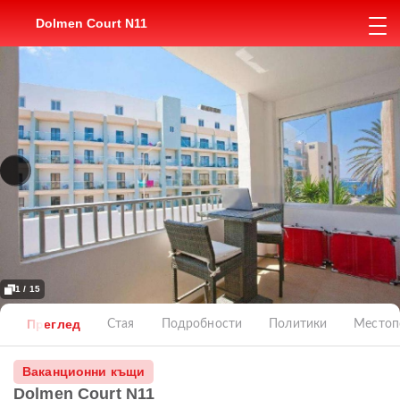
Dolmen Court N11
1 / 15
Преглед
Стая
Подробности
Политики
Местоп
Ваканционни къщи
Dolmen Court N11