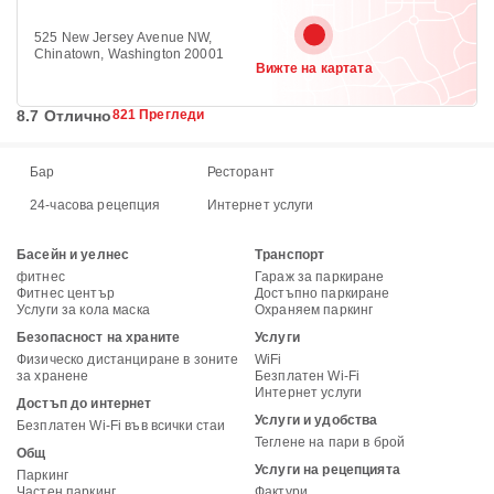
525 New Jersey Avenue NW,
Chinatown, Washington 20001
Вижте на картата
8.7 Отлично
821 Прегледи
Бар
Ресторант
24-часова рецепция
Интернет услуги
Басейн и уелнес
Транспорт
фитнес
Гараж за паркиране
Фитнес център
Достъпно паркиране
Услуги за кола маска
Охраняем паркинг
Безопасност на храните
Услуги
Физическо дистанциране в зоните
WiFi
за хранене
Безплатен Wi-Fi
Интернет услуги
Достъп до интернет
Услуги и удобства
Безплатен Wi-Fi във всички стаи
Теглене на пари в брой
Общ
Услуги на рецепцията
Паркинг
Частен паркинг
Фактури