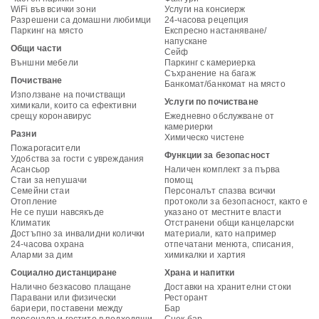
WiFi във всички зони
Услуги на консиерж
Разрешени са домашни любимци
24-часова рецепция
Паркинг на място
Експресно настаняване/
напускане
Общи части
Сейф
Външни мебели
Паркинг с камериерка
Съхранение на багаж
Почистване
Банкомат/банкомат на място
Използване на почистващи
Услуги по почистване
химикали, които са ефективни
срещу коронавирус
Ежедневно обслужване от
камериерки
Разни
Химическо чистене
Пожарогасители
Функции за безопасност
Удобства за гости с увреждания
Асансьор
Наличен комплект за първа
Стаи за непушачи
помощ
Семейни стаи
Персоналът спазва всички
Отопление
протоколи за безопасност, както е
Не се пуши навсякъде
указано от местните власти
Климатик
Отстранени общи канцеларски
Достъпно за инвалидни колички
материали, като например
24-часова охрана
отпечатани менюта, списания,
Аларми за дим
химикалки и хартия
Социално дистанциране
Храна и напитки
Налично безкасово плащане
Доставки на хранителни стоки
Паравани или физически
Ресторант
бариери, поставени между
Бар
персонала и гостите в подходящи
Снек бар