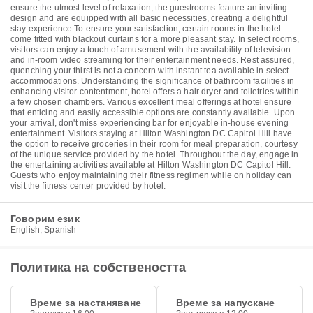
ensure the utmost level of relaxation, the guestrooms feature an inviting
design and are equipped with all basic necessities, creating a delightful
stay experience.To ensure your satisfaction, certain rooms in the hotel
come fitted with blackout curtains for a more pleasant stay. In select rooms,
visitors can enjoy a touch of amusement with the availability of television
and in-room video streaming for their entertainment needs. Rest assured,
quenching your thirst is not a concern with instant tea available in select
accommodations. Understanding the significance of bathroom facilities in
enhancing visitor contentment, hotel offers a hair dryer and toiletries within
a few chosen chambers. Various excellent meal offerings at hotel ensure
that enticing and easily accessible options are constantly available. Upon
your arrival, don't miss experiencing bar for enjoyable in-house evening
entertainment. Visitors staying at Hilton Washington DC Capitol Hill have
the option to receive groceries in their room for meal preparation, courtesy
of the unique service provided by the hotel. Throughout the day, engage in
the entertaining activities available at Hilton Washington DC Capitol Hill.
Guests who enjoy maintaining their fitness regimen while on holiday can
visit the fitness center provided by hotel.
Говорим език
English, Spanish
Политика на собствеността
Време за настаняване
Време за напускане