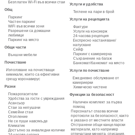
Безплатен Wi-Fi във всички стаи
Услуги и удобства
Общ
Теглене на пари в брой
Паркинг
Услуги на рецепцията
Частен паркинг
WiFi във всички зони
Фактури
Разрешени са домашни
Услуги на консиерж
любимци
24-часова рецепция
Паркинг на място
Експресно настаняване/
напускане
Общи части
Сейф
Паркинг с камериерка
Външни мебели
Съхранение на багаж
Почистване
Банкомат/банкомат на място
Използване на почистващи
Услуги по почистване
химикали, които са ефективни
Ежедневно обслужване от
срещу коронавирус
камериерки
Разни
Химическо чистене
Пожарогасители
Функции за безопасност
Удобства за гости с увреждания
Наличен комплект за първа
Асансьор
помощ
Стаи за непушачи
Персоналът спазва всички
Семейни стаи
протоколи за безопасност, както
Отопление
е указано от местните власти
Не се пуши навсякъде
Отстранени общи канцеларски
Климатик
материали, като например
Достъпно за инвалидни колички
отпечатани менюта, списания,
24-часова охрана