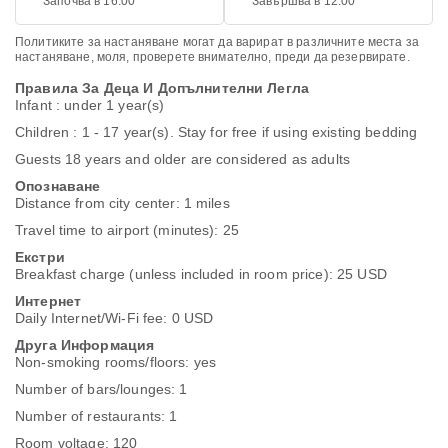
Започва в 16.00
Завършва в 12.00
Политиките за настаняване могат да варират в различните места за
настаняване, моля, проверете внимателно, преди да резервирате.
Правила За Деца И Допълнителни Легла
Infant : under 1 year(s)
Children : 1 - 17 year(s). Stay for free if using existing bedding
Guests 18 years and older are considered as adults
Опознаване
Distance from city center: 1 miles
Travel time to airport (minutes): 25
Екстри
Breakfast charge (unless included in room price): 25 USD
Интернет
Daily Internet/Wi-Fi fee: 0 USD
Друга Информация
Non-smoking rooms/floors: yes
Number of bars/lounges: 1
Number of restaurants: 1
Room voltage: 120