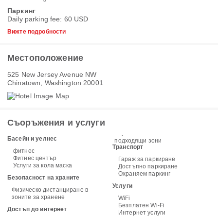
Паркинг
Daily parking fee: 60 USD
Вижте подробности
Местоположение
525 New Jersey Avenue NW
Chinatown, Washington 20001
Съоръжения и услуги
Басейн и уелнес
подходящи зони
Транспорт
фитнес
Фитнес център
Гараж за паркиране
Услуги за кола маска
Достъпно паркиране
Охраняем паркинг
Безопасност на храните
Услуги
Физическо дистанциране в
зоните за хранене
WiFi
Безплатен Wi-Fi
Достъп до интернет
Интернет услуги