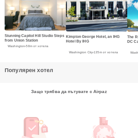
Stunning Capitol Hill Studio Steps
Kimpton George Hotel, an IHG
The R
from Union Station
Hotel By IHG
DC Cap
Washington
58m от хотела
Washington City
135m от хотела
Wash
Популярен хотел
Защо трябва да пътувате с Airpaz