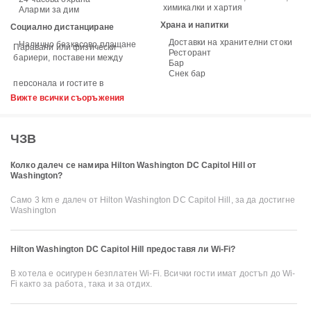
химикалки и хартия
Аларми за дим
Храна и напитки
Социално дистанциране
Доставки на хранителни стоки
Налично безкасово плащане
Паравани или физически
Ресторант
бариери, поставени между
Бар
Снек бар
персонала и гостите в
Вижте всички съоръжения
ЧЗВ
Колко далеч се намира Hilton Washington DC Capitol Hill от
Washington?
Само 3 km е далеч от Hilton Washington DC Capitol Hill, за да достигне
Washington
Hilton Washington DC Capitol Hill предоставя ли Wi-Fi?
В хотела е осигурен безплатен Wi-Fi. Всички гости имат достъп до Wi-
Fi както за работа, така и за отдих.