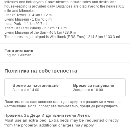
toiletries and hair dryers. Conveniences include safes and desks, and
housekeeping is provided daily. Distances are displayed to the nearest 0.1
mile and kilometer.
Franke Tower - 0.4 km / 0.2 mi
Living Museum - 1 km / 0.6 mi
Luna Park - 1.1 km / 0.7 mi
Kristall Kellerei Winery - 2.7 km / 1.7 mi
Living Museum of the San - 46.5 km / 28.9 mi
The nearest major airport is Windhoek (ERS-Eros) - 214.5 km / 133.3 mi
Говорим език
English, German
Политика на собствеността
Време за настаняване
Време за напускане
Започва в 14.00
Завършва в 10.00
Политиките за настаняване могат да варират в различните места за
настаняване, моля, проверете внимателно, преди да резервирате.
Правила За Деца И Допълнителни Легла
Must use an extra bed, Extra beds may be requested directly
from the property, additional charges may apply