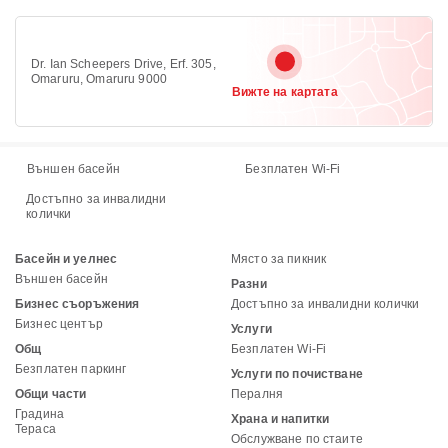
Dr. Ian Scheepers Drive, Erf. 305,
Omaruru, Omaruru 9000
Вижте на картата
Външен басейн
Безплатен Wi-Fi
Достъпно за инвалидни
колички
Басейн и уелнес
Място за пикник
Външен басейн
Разни
Бизнес съоръжения
Достъпно за инвалидни колички
Бизнес център
Услуги
Общ
Безплатен Wi-Fi
Безплатен паркинг
Услуги по почистване
Общи части
Пералня
Градина
Храна и напитки
Тераса
Обслужване по стаите