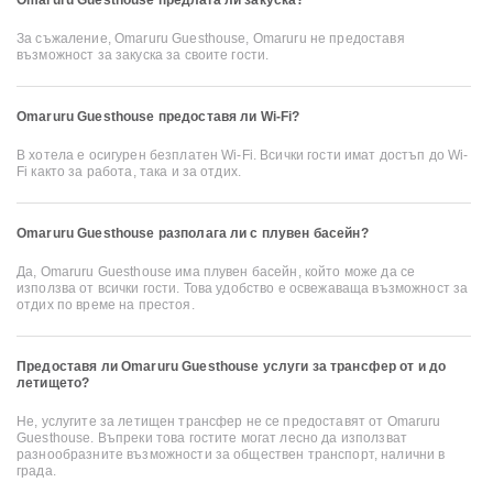
За съжаление, Omaruru Guesthouse, Omaruru не предоставя
възможност за закуска за своите гости.
Omaruru Guesthouse предоставя ли Wi-Fi?
В хотела е осигурен безплатен Wi-Fi. Всички гости имат достъп до Wi-
Fi както за работа, така и за отдих.
Omaruru Guesthouse разполага ли с плувен басейн?
Да, Omaruru Guesthouse има плувен басейн, който може да се
използва от всички гости. Това удобство е освежаваща възможност за
отдих по време на престоя.
Предоставя ли Omaruru Guesthouse услуги за трансфер от и до
летището?
Не, услугите за летищен трансфер не се предоставят от Omaruru
Guesthouse. Въпреки това гостите могат лесно да използват
разнообразните възможности за обществен транспорт, налични в
града.