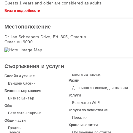
Guests 1 years and older are considered as adults
Вижте подробности
Местоположение
Dr. Ian Scheepers Drive, Erf. 305, Omaruru
Omaruru 9000
Съоръжения и услуги
Място за пикник
Басейн и уелнес
Разни
Външен басейн
Достъпно за инвалидни колички
Бизнес съоръжения
Услуги
Бизнес център
Безплатен Wi-Fi
Общ
Услуги по почистване
Безплатен паркинг
Пералня
Общи части
Храна и напитки
Градина
Тераса
Обслужване по стаите