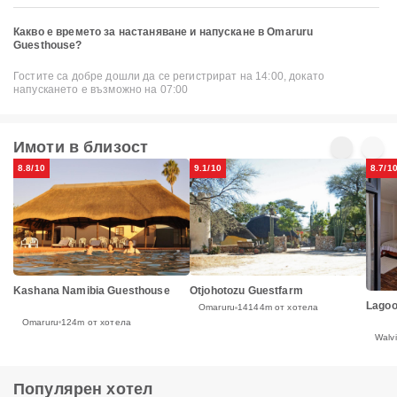
Какво е времето за настаняване и напускане в Omaruru
Guesthouse?
Гостите са добре дошли да се регистрират на 14:00, докато
напускането е възможно на 07:00
Имоти в близост
8.8/10
9.1/10
8.7/1
Kashana Namibia Guesthouse
Otjohotozu Guestfarm
Lagoo
Omaruru
14144m от хотела
Omaruru
124m от хотела
Walv
Популярен хотел