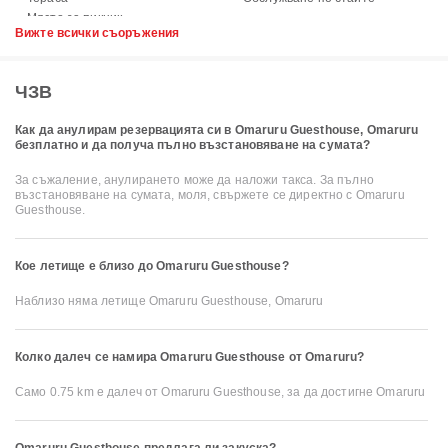
Вижте всички съоръжения
ЧЗВ
Как да анулирам резервацията си в Omaruru Guesthouse, Omaruru
безплатно и да получа пълно възстановяване на сумата?
За съжаление, анулирането може да наложи такса. За пълно
възстановяване на сумата, моля, свържете се директно с Omaruru
Guesthouse.
Кое летище е близо до Omaruru Guesthouse?
Наблизо няма летище Omaruru Guesthouse, Omaruru
Колко далеч се намира Omaruru Guesthouse от Omaruru?
Само 0.75 km е далеч от Omaruru Guesthouse, за да достигне Omaruru
Omaruru Guesthouse предлага ли закуска?