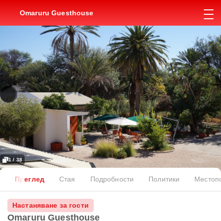
Omaruru Guesthouse
1 / 38
Преглед
Стая
Подробности
Политики
Местоп
Настаняване за гости
Omaruru Guesthouse