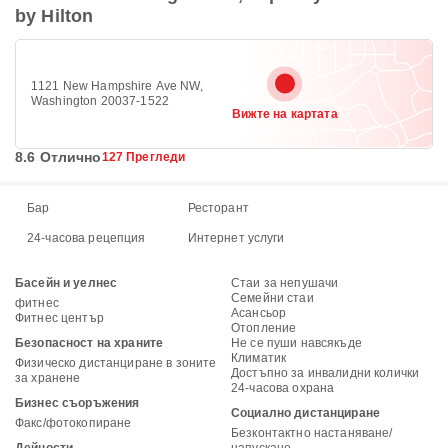
by Hilton
1121 New Hampshire Ave NW,
Washington 20037-1522
Вижте на картата
8.6 Отлично
127 Прегледи
Бар
Ресторант
24-часова рецепция
Интернет услуги
Басейн и уелнес
Стаи за непушачи
Семейни стаи
фитнес
Асансьор
Фитнес център
Отопление
Безопасност на храните
Не се пуши навсякъде
Климатик
Физическо дистанциране в зоните
Достъпно за инвалидни колички
за хранене
24-часова охрана
Бизнес съоръжения
Социално дистанциране
Факс/фотокопиране
Безконтактно настаняване/