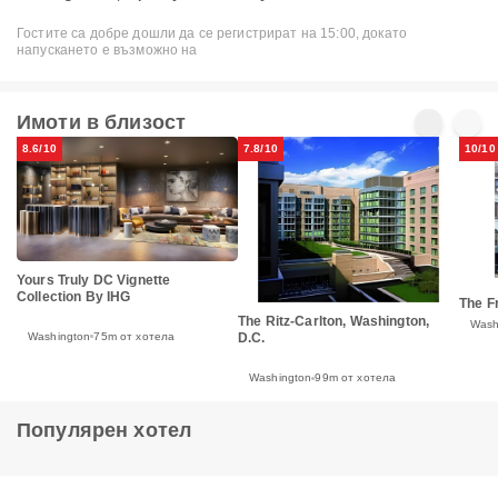
Гостите са добре дошли да се регистрират на 15:00, докато
напускането е възможно на
Имоти в близост
8.6/10
7.8/10
10/10
Yours Truly DC Vignette
Collection By IHG
The F
The Ritz-Carlton, Washington,
Wash
Washington
75m от хотела
D.C.
Washington
99m от хотела
Популярен хотел