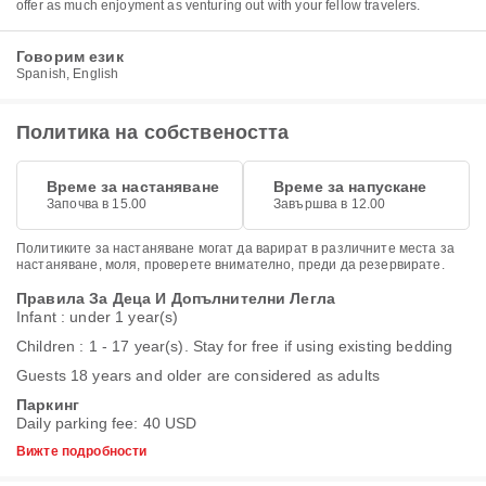
offer as much enjoyment as venturing out with your fellow travelers.
Говорим език
Spanish, English
Политика на собствеността
Време за настаняване
Време за напускане
Започва в 15.00
Завършва в 12.00
Политиките за настаняване могат да варират в различните места за
настаняване, моля, проверете внимателно, преди да резервирате.
Правила За Деца И Допълнителни Легла
Infant : under 1 year(s)
Children : 1 - 17 year(s). Stay for free if using existing bedding
Guests 18 years and older are considered as adults
Паркинг
Daily parking fee: 40 USD
Вижте подробности