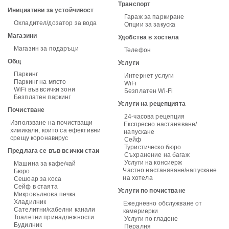
Транспорт
Инициативи за устойчивост
Гараж за паркиране
Охладител/дозатор за вода
Опции за закуска
Магазини
Удобства в хостела
Магазин за подаръци
Телефон
Общ
Услуги
Паркинг
Интернет услуги
Паркинг на място
WiFi
WiFi във всички зони
Безплатен Wi-Fi
Безплатен паркинг
Услуги на рецепцията
Почистване
24-часова рецепция
Използване на почистващи
Експресно настаняване/
химикали, които са ефективни
напускане
срещу коронавирус
Сейф
Туристическо бюро
Предлага се във всички стаи
Съхранение на багаж
Услуги на консиерж
Машина за кафе/чай
Частно настаняване/напускане
Бюро
на хотела
Сешоар за коса
Сейф в стаята
Услуги по почистване
Микровълнова печка
Хладилник
Ежедневно обслужване от
Сателитни/кабелни канали
камериерки
Тоалетни принадлежности
Услуги по гладене
Будилник
Пералня