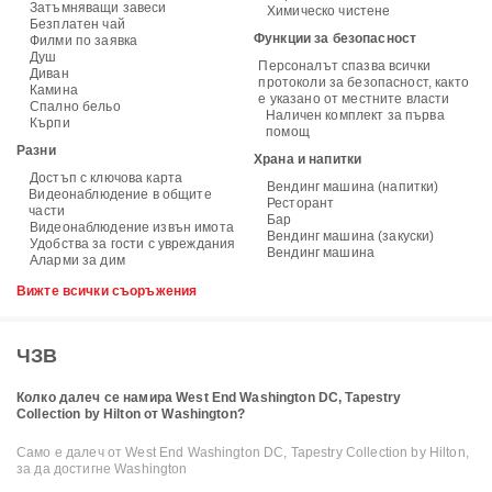
Затъмняващи завеси
Химическо чистене
Безплатен чай
Функции за безопасност
Филми по заявка
Душ
Персоналът спазва всички
Диван
протоколи за безопасност, както
Камина
е указано от местните власти
Спално бельо
Наличен комплект за първа
Кърпи
помощ
Разни
Храна и напитки
Достъп с ключова карта
Вендинг машина (напитки)
Видеонаблюдение в общите
Ресторант
части
Бар
Видеонаблюдение извън имота
Вендинг машина (закуски)
Удобства за гости с увреждания
Вендинг машина
Аларми за дим
Вижте всички съоръжения
ЧЗВ
Колко далеч се намира West End Washington DC, Tapestry
Collection by Hilton от Washington?
Само е далеч от West End Washington DC, Tapestry Collection by Hilton,
за да достигне Washington