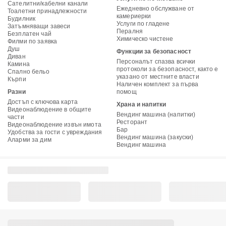
Сателитни/кабелни канали
Ежедневно обслужване от
Тоалетни принадлежности
камериерки
Будилник
Услуги по гладене
Затъмняващи завеси
Пералня
Безплатен чай
Химическо чистене
Филми по заявка
Душ
Функции за безопасност
Диван
Персоналът спазва всички
Камина
протоколи за безопасност, както е
Спално бельо
указано от местните власти
Кърпи
Наличен комплект за първа
Разни
помощ
Достъп с ключова карта
Храна и напитки
Видеонаблюдение в общите
Вендинг машина (напитки)
части
Ресторант
Видеонаблюдение извън имота
Бар
Удобства за гости с увреждания
Вендинг машина (закуски)
Аларми за дим
Вендинг машина