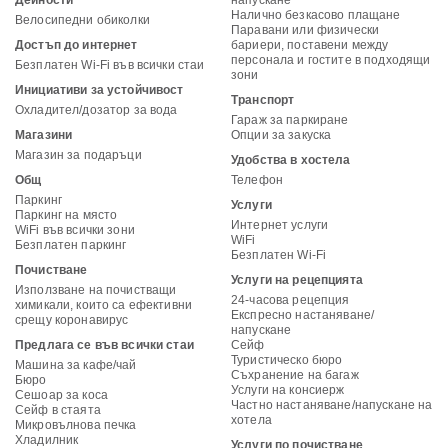
Дейности
напускане
Налично безкасово плащане
Велосипедни обиколки
Паравани или физически
Достъп до интернет
бариери, поставени между
персонала и гостите в подходящи
Безплатен Wi-Fi във всички стаи
зони
Инициативи за устойчивост
Транспорт
Охладител/дозатор за вода
Гараж за паркиране
Магазини
Опции за закуска
Магазин за подаръци
Удобства в хостела
Общ
Телефон
Паркинг
Услуги
Паркинг на място
Интернет услуги
WiFi във всички зони
WiFi
Безплатен паркинг
Безплатен Wi-Fi
Почистване
Услуги на рецепцията
Използване на почистващи
24-часова рецепция
химикали, които са ефективни
Експресно настаняване/
срещу коронавирус
напускане
Предлага се във всички стаи
Сейф
Туристическо бюро
Машина за кафе/чай
Съхранение на багаж
Бюро
Услуги на консиерж
Сешоар за коса
Частно настаняване/напускане на
Сейф в стаята
хотела
Микровълнова печка
Хладилник
Услуги по почистване