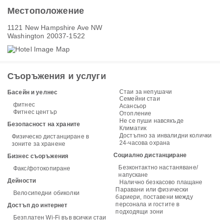
Местоположение
1121 New Hampshire Ave NW
Washington 20037-1522
Съоръжения и услуги
Стаи за непушачи
Басейн и уелнес
Семейни стаи
фитнес
Асансьор
Фитнес център
Отопление
Не се пуши навсякъде
Безопасност на храните
Климатик
Достъпно за инвалидни колички
Физическо дистанциране в
24-часова охрана
зоните за хранене
Социално дистанциране
Бизнес съоръжения
Безконтактно настаняване/
Факс/фотокопиране
напускане
Дейности
Налично безкасово плащане
Паравани или физически
Велосипедни обиколки
бариери, поставени между
персонала и гостите в
Достъп до интернет
подходящи зони
Безплатен Wi-Fi във всички стаи