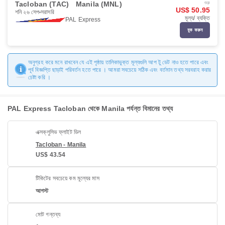
Tacloban (TAC)
Manila (MNL)
শুরু
US$ 50.95
শনি ২৬ সেপ
সরাসরি
মূল্য/ ব্যক্তি
PAL Express
বুক করুন
অনুগ্রহ করে মনে রাখবেন যে এই পৃষ্ঠায় তালিকাভুক্ত মূল্যগুলি আপ টু ডেট নাও হতে পারে এবং
পূর্ব বিজ্ঞপ্তি ছাড়াই পরিবর্তন হতে পারে । আমরা সবচেয়ে সঠিক এবং বর্তমান তথ্য সরবরাহ করার
চেষ্টা করি ।
PAL Express Tacloban থেকে Manila পর্যন্ত বিমানের তথ্য
এক্সক্লুসিভ ফ্লাইট ডিল
Tacloban - Manila
US$ 43.54
টিকিটের সবচেয়ে কম মূল্যের মাস
আগস্ট
মোট গন্তব্য