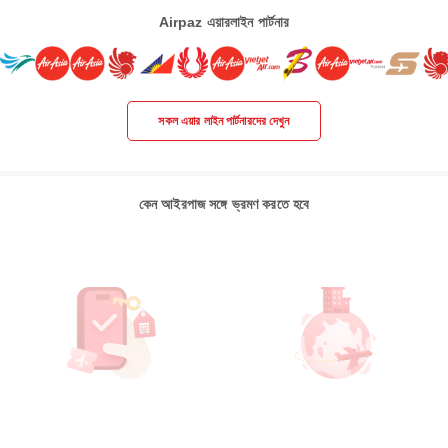
Airpaz এয়ারলাইন পার্টনার
সকল এয়ার লাইন পার্টনারদের দেখুন
কেন আইরপাজ সঙ্গে ভ্রমণ করতে হবে