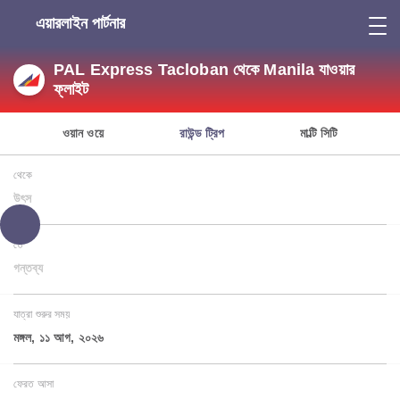
এয়ারলাইন পার্টনার
PAL Express Tacloban থেকে Manila যাওয়ার
ফ্লাইট
ওয়ান ওয়ে
রাউন্ড ট্রিপ
মাল্টি সিটি
থেকে
উৎস
তে
গন্তব্য
যাত্রা শুরুর সময়
মঙ্গল, ১১ আগ, ২০২৬
ফেরত আসা