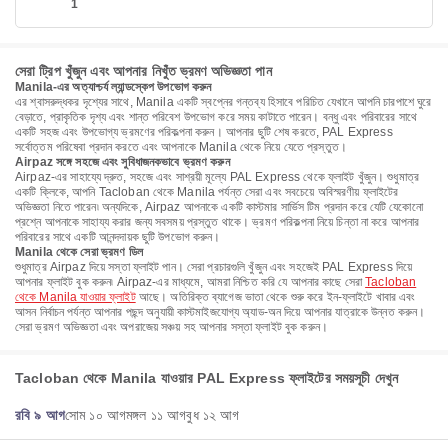
1
সেরা ট্রিপ খুঁজুন এবং আপনার নিখুঁত ভ্রমণ অভিজ্ঞতা পান
Manila-এর অত্যাশ্চর্য ল্যান্ডস্কেপ উপভোগ করুন
এর শ্বাসরুদ্ধকর দৃশ্যের সাথে, Manila একটি স্বপ্নের গন্তব্য হিসাবে পরিচিত যেখানে আপনি চারপাশে ঘুরে
বেড়াতে, প্রাকৃতিক দৃশ্য এবং শান্ত পরিবেশ উপভোগ করে সময় কাটাতে পারেন। বন্ধু এবং পরিবারের সাথে
একটি সহজ এবং উপভোগ্য ভ্রমণের পরিকল্পনা করুন। আপনার ছুটি শেষ করতে, PAL Express
সর্বোত্তম পরিষেবা প্রদান করতে এবং আপনাকে Manila থেকে নিয়ে যেতে প্রস্তুত।
Airpaz সঙ্গে সহজে এবং সুবিধাজনকভাবে ভ্রমণ করুন
Airpaz-এর সাহায্যে দ্রুত, সহজে এবং সাশ্রয়ী মূল্যে PAL Express থেকে ফ্লাইট খুঁজুন। শুধুমাত্র
একটি ক্লিকে, আপনি Tacloban থেকে Manila পর্যন্ত সেরা এবং সবচেয়ে অবিস্মরণীয় ফ্লাইটের
অভিজ্ঞতা নিতে পারেন৷ অন্যদিকে, Airpaz আপনাকে একটি কাস্টমার সার্ভিস টিম প্রদান করে যেটি যেকোনো
প্রশ্নে আপনাকে সাহায্য করার জন্য সবসময় প্রস্তুত থাকে। ভ্রমণ পরিকল্পনা নিয়ে চিন্তা না করে আপনার
পরিবারের সাথে একটি আনন্দদায়ক ছুটি উপভোগ করুন।
Manila থেকে সেরা ভ্রমণ ডিল
শুধুমাত্র Airpaz দিয়ে সস্তা ফ্লাইট পান। সেরা প্রচারগুলি খুঁজুন এবং সহজেই PAL Express দিয়ে
আপনার ফ্লাইট বুক করুন৷ Airpaz-এর মাধ্যমে, আমরা নিশ্চিত করি যে আপনার কাছে সেরা
Tacloban
থেকে Manila যাওয়ার ফ্লাইট
আছে। অতিরিক্ত ব্যাগেজ ভাতা থেকে শুরু করে ইন-ফ্লাইটে খাবার এবং
আসন নির্বাচন পর্যন্ত আপনার পছন্দ অনুযায়ী কাস্টমাইজযোগ্য অ্যাড-অন দিয়ে আপনার যাত্রাকে উন্নত করুন।
সেরা ভ্রমণ অভিজ্ঞতা এবং অপরাজেয় সঞ্চয় সহ আপনার সস্তা ফ্লাইট বুক করুন।
Tacloban থেকে Manila যাওয়ার PAL Express ফ্লাইটের সময়সূচী দেখুন
রবি ৯ আগ
সোম ১০ আগ
মঙ্গল ১১ আগ
বুধ ১২ আগ