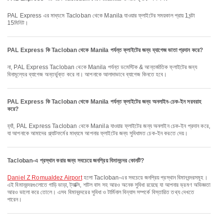
PAL Express এর মাধ্যমে Tacloban থেকে Manila যাওয়ার ফ্লাইটের সময়কাল প্রায় 1ঘন্টা
15মিনিট।
PAL Express কি Tacloban থেকে Manila পর্যন্ত ফ্লাইটের জন্য ব্যাগেজ ভাতা প্রদান করে?
না, PAL Express Tacloban থেকে Manila পর্যন্ত ডমেস্টিক & আন্তর্জাতিক ফ্লাইটের জন্য
বিনামূল্যের ব্যাগেজ অন্তর্ভুক্ত করে না। আপনাকে আলাদাভাবে ব্যাগেজ কিনতে হবে।
PAL Express কি Tacloban থেকে Manila পর্যন্ত ফ্লাইটের জন্য অনলাইন-চেক-ইন সরবরাহ
করে?
হ্যাঁ, PAL Express Tacloban থেকে Manila যাওয়ার ফ্লাইটের জন্য অনলাইন চেক-ইন প্রদান করে,
যা আপনাকে আমাদের প্ল্যাটফর্মের মাধ্যমে আপনার ফ্লাইটের জন্য সুবিধামত চেক-ইন করতে দেয়।
Tacloban-এ প্রস্থান করার জন্য সবচেয়ে জনপ্রিয় বিমানবন্দর কোনটি?
Daniel Z Romualdez Airport
হলো Tacloban-এর সবচেয়ে জনপ্রিয় প্রস্থান বিমানবন্দরসমূহ।
এই বিমানবন্দরগুলোতে গাড়ি ভাড়া, ট্যাক্সি, শাটল বাস সহ আরও অনেক সুবিধা রয়েছে যা আপনার ভ্রমণ অভিজ্ঞতা
আরও ভালো করে তোলে। এসব বিমানবন্দরের সুবিধা ও টার্মিনাল বিন্যাস সম্পর্কে বিস্তারিত তথ্য দেখতে
পারেন।