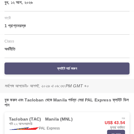
বুধ, ১২ আগ, ২০২৬
যাত্রী
1 প্রাপ্তবয়স্ক
Class
অর্থনীতি
ফ্লাইট সার্চ করুন
সর্বশেষ আপডেট
৮ আগস্ট, ২০২৬ এ ০৯:৩৩ PM GMT +০
বুক করুন এবং Tacloban থেকে Manila পর্যন্ত সেরা PAL Express ফ্লাইট ডিল
পান
Tacloban (TAC)
Manila (MNL)
শুরু
US$ 43.54
শনি ২২ আগ
সরাসরি
মূল্য/ ব্যক্তি
PAL Express