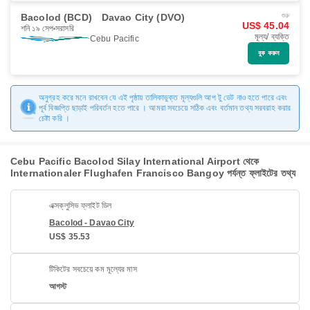
Bacolod (BCD)
Davao City (DVO)
শুরু
US$ 45.04
শনি ১৯ সেপ
সরাসরি
মূল্য/ ব্যক্তি
Cebu Pacific
বুক করুন
অনুগ্রহ করে মনে রাখবেন যে এই পৃষ্ঠায় তালিকাভুক্ত মূল্যগুলি আপ টু ডেট নাও হতে পারে এবং
পূর্ব বিজ্ঞপ্তি ছাড়াই পরিবর্তন হতে পারে । আমরা সবচেয়ে সঠিক এবং বর্তমান তথ্য সরবরাহ করার
চেষ্টা করি ।
Cebu Pacific Bacolod Silay International Airport থেকে
Internationaler Flughafen Francisco Bangoy পর্যন্ত ফ্লাইটের তথ্য
এক্সক্লুসিভ ফ্লাইট ডিল
Bacolod - Davao City
US$ 35.53
টিকিটের সবচেয়ে কম মূল্যের মাস
আগস্ট