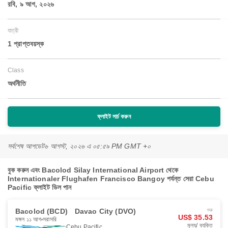
রবি, ৯ আগ, ২০২৬
যাত্রী
1 প্রাপ্তবয়স্ক
Class
অর্থনীতি
ফ্লাইট সার্চ করুন
সর্বশেষ আপডেট
৬ আগস্ট, ২০২৬ এ ০৫:৫৯ PM GMT +০
বুক করুন এবং Bacolod Silay International Airport থেকে
Internationaler Flughafen Francisco Bangoy পর্যন্ত সেরা Cebu
Pacific ফ্লাইট ডিল পান
Bacolod (BCD)
Davao City (DVO)
শুরু
US$ 35.53
মঙ্গল ১১ আগ
সরাসরি
মূল্য/ ব্যক্তি
Cebu Pacific