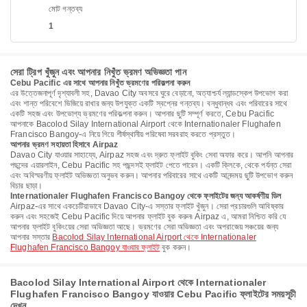
মোট গন্তব্য
1
সেরা ট্রিপ খুঁজুন এবং আপনার নিখুঁত ভ্রমণ অভিজ্ঞতা পান
Cebu Pacific এর সাথে আপনার নিখুঁত ভ্রমণের পরিকল্পনা করুন
এর উত্তেজনাপূর্ণ দৃশ্যাবলী সহ, Davao City অবসরে ঘুরে বেড়ানো, অত্যাশ্চর্য ল্যান্ডস্কেপ উপভোগ করা
এবং শান্ত পরিবেশে ভিজিয়ে রাখার জন্য উপযুক্ত একটি স্বপ্নের গন্তব্য। বন্ধুবান্ধব এবং পরিবারের সাথে
একটি সহজ এবং উপভোগ্য ভ্রমণের পরিকল্পনা করুন। আপনার ছুটি সম্পূর্ণ করতে, Cebu Pacific
আপনাকে Bacolod Silay International Airport থেকে Internationaler Flughafen
Francisco Bangoy-এ নিয়ে গিয়ে শীর্ষস্থানীয় পরিষেবা সরবরাহ করতে প্রস্তুত।
আপনার ভ্রমণ সহায়তা হিসাবে Airpaz
Davao City যাওয়ার সাহায্যে, Airpaz সহজ এবং দ্রুত ফ্লাইট বুকিং সেবা অফার করে। আপনি আপনার
পছন্দের এয়ারলাইন, Cebu Pacific সহ পছন্দসই ফ্লাইট পেতে পারেন। একটি ক্লিকে, থেকে পর্যন্ত সেরা
এবং অবিস্মরণীয় ফ্লাইট অভিজ্ঞতা অনুভব করুন। আপনার পরিবারের সাথে একটি আনন্দময় ছুটি উপভোগ করুন
বিচার ছাড়া।
Internationaler Flughafen Francisco Bangoy থেকে ফ্লাইটের জন্য আকর্ষণীয় ডিল
Airpaz-এর সাথে একচেটিয়াভাবে Davao City-এ সস্তার ফ্লাইট খুঁজুন। সেরা প্রচারগুলি আবিষ্কার
করুন এবং সহজেই Cebu Pacific দিয়ে আপনার ফ্লাইট বুক করুন৷ Airpaz এ, আমরা নিশ্চিত করি যে
আপনার ফ্লাইট বুকিংয়ের সেরা অভিজ্ঞতা আছে। ভ্রমণের সেরা অভিজ্ঞতা এবং অপরাজেয় সঞ্চয়ের জন্য
আপনার সস্তার
Bacolod Silay International Airport থেকে Internationaler
Flughafen Francisco Bangoy যাওয়ার ফ্লাইট
বুক করুন।
Bacolod Silay International Airport থেকে Internationaler
Flughafen Francisco Bangoy যাওয়ার Cebu Pacific ফ্লাইটের সময়সূচী
দেখুন