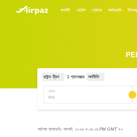
ফ্লাইট
হোটেল
প্রোমো
অর্ডারগুলি
ডিলসম
PER
রাউন্ড ট্রিপ
1 প্যাসেঞ্জার
অর্থনীতি
থেকে
সর্বশেষ আপডেট
৮ আগস্ট, ২০২৬ এ ০৬:১৪ PM GMT +০