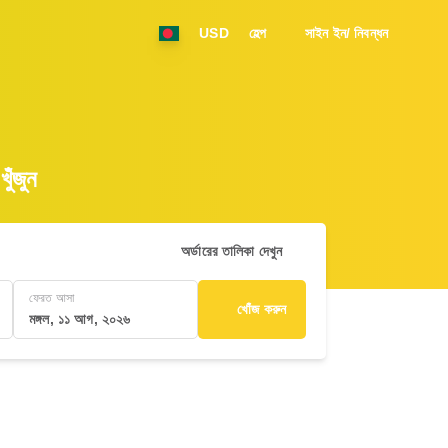
USD
হেল্প
সাইন ইন/ নিবন্ধন
ঁজুন
অর্ডারের তালিকা দেখুন
ফেরত আসা
খোঁজ করুন
মঙ্গল, ১১ আগ, ২০২৬