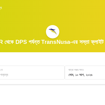
ূহ
 থেকে DPS পর্যন্ত TransNusa-এর সস্তা ফ্লাইট খু
তে
যাত্রা শুরুর সময়
সোম, ১০ আগ, ২০২৬