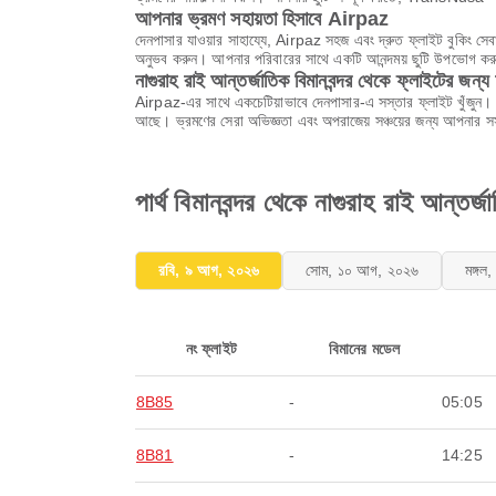
আপনার ভ্রমণ সহায়তা হিসাবে Airpaz
দেনপাসার যাওয়ার সাহায্যে, Airpaz সহজ এবং দ্রুত ফ্লাইট বুকিং স
অনুভব করুন। আপনার পরিবারের সাথে একটি আনন্দময় ছুটি উপভোগ করু
নাগুরাহ রাই আন্তর্জাতিক বিমানবন্দর থেকে ফ্লাইটের জন্য
Airpaz-এর সাথে একচেটিয়াভাবে দেনপাসার-এ সস্তার ফ্লাইট খুঁজুন।
আছে। ভ্রমণের সেরা অভিজ্ঞতা এবং অপরাজেয় সঞ্চয়ের জন্য আপনার স
পার্থ বিমানবন্দর থেকে নাগুরাহ রাই আন্তর
রবি, ৯ আগ, ২০২৬
সোম, ১০ আগ, ২০২৬
মঙ্গ
নং ফ্লাইট
বিমানের মডেল
8B85
-
05:05
8B81
-
14:25