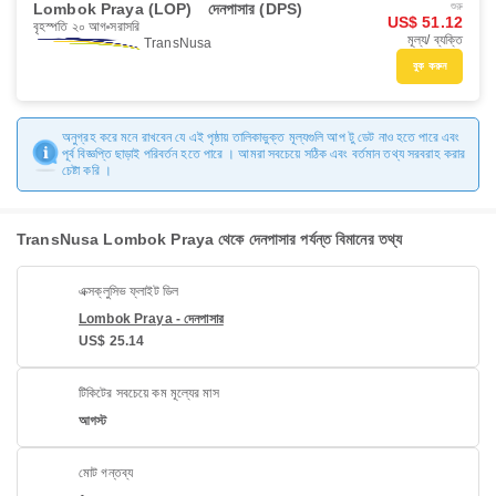
Lombok Praya (LOP)
দেনপাসার (DPS)
শুরু
US$ 51.12
বৃহস্পতি ২০ আগ
সরাসরি
মূল্য/ ব্যক্তি
TransNusa
বুক করুন
অনুগ্রহ করে মনে রাখবেন যে এই পৃষ্ঠায় তালিকাভুক্ত মূল্যগুলি আপ টু ডেট নাও হতে পারে এবং
পূর্ব বিজ্ঞপ্তি ছাড়াই পরিবর্তন হতে পারে । আমরা সবচেয়ে সঠিক এবং বর্তমান তথ্য সরবরাহ করার
চেষ্টা করি ।
TransNusa Lombok Praya থেকে দেনপাসার পর্যন্ত বিমানের তথ্য
এক্সক্লুসিভ ফ্লাইট ডিল
Lombok Praya - দেনপাসার
US$ 25.14
টিকিটের সবচেয়ে কম মূল্যের মাস
আগস্ট
মোট গন্তব্য