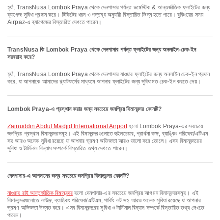
হ্যাঁ, TransNusa Lombok Praya থেকে দেনপাসার পর্যন্ত ডমেস্টিক & আন্তর্জাতিক ফ্লাইটের জন্য
ব্যাগেজ সুবিধা প্রদান করে। টিকিটের ধরন ও গন্তব্য অনুযায়ী বিস্তারিত ভিন্ন হতে পারে। বুকিংয়ের সময়
Airpaz-এ ব্যাগেজের বিস্তারিত দেখতে পারেন।
TransNusa কি Lombok Praya থেকে দেনপাসার পর্যন্ত ফ্লাইটের জন্য অনলাইন-চেক-ইন
সরবরাহ করে?
হ্যাঁ, TransNusa Lombok Praya থেকে দেনপাসার যাওয়ার ফ্লাইটের জন্য অনলাইন চেক-ইন প্রদান
করে, যা আপনাকে আমাদের প্ল্যাটফর্মের মাধ্যমে আপনার ফ্লাইটের জন্য সুবিধামত চেক-ইন করতে দেয়।
Lombok Praya-এ প্রস্থান করার জন্য সবচেয়ে জনপ্রিয় বিমানবন্দর কোনটি?
Zainuddin Abdul Madjid International Airport
হলো Lombok Praya-এর সবচেয়ে
জনপ্রিয় প্রস্থান বিমানবন্দরসমূহ। এই বিমানবন্দরগুলোতে হুইলচেয়ার, প্রার্থনা কক্ষ, ব্যাঙ্কিং পরিষেবা/এটিএম
সহ আরও অনেক সুবিধা রয়েছে যা আপনার ভ্রমণ অভিজ্ঞতা আরও ভালো করে তোলে। এসব বিমানবন্দরের
সুবিধা ও টার্মিনাল বিন্যাস সম্পর্কে বিস্তারিত তথ্য দেখতে পারেন।
দেনপাসার-এ আগমনের জন্য সবচেয়ে জনপ্রিয় বিমানবন্দর কোনটি?
নাগুরাহ রাই আন্তর্জাতিক বিমানবন্দর
হলো দেনপাসার-এর সবচেয়ে জনপ্রিয় আগমন বিমানবন্দরসমূহ। এই
বিমানবন্দরগুলোতে লাউঞ্জ, ব্যাঙ্কিং পরিষেবা/এটিএম, পার্কিং লট সহ আরও অনেক সুবিধা রয়েছে যা আপনার
ভ্রমণ অভিজ্ঞতা উন্নত করে। এসব বিমানবন্দরের সুবিধা ও টার্মিনাল বিন্যাস সম্পর্কে বিস্তারিত তথ্য দেখতে
পারেন।