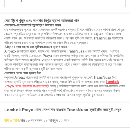
1
সেরা ট্রিপ খুঁজুন এবং আপনার নিখুঁত ভ্রমণ অভিজ্ঞতা পান
দেনপাসার-এর অত্যাশ্চর্য ল্যান্ডস্কেপ উপভোগ করুন
এর শ্বাসরুদ্ধকর দৃশ্যের সাথে, দেনপাসার একটি স্বপ্নের গন্তব্য হিসাবে পরিচিত যেখানে আপনি চারপাশে ঘুরে
বেড়াতে, প্রাকৃতিক দৃশ্য এবং শান্ত পরিবেশ উপভোগ করে সময় কাটাতে পারেন। বন্ধু এবং পরিবারের সাথে
একটি সহজ এবং উপভোগ্য ভ্রমণের পরিকল্পনা করুন। আপনার ছুটি শেষ করতে, TransNusa সর্বোত্তম
পরিষেবা প্রদান করতে এবং আপনাকে দেনপাসার থেকে নিয়ে যেতে প্রস্তুত।
Airpaz সঙ্গে সহজে এবং সুবিধাজনকভাবে ভ্রমণ করুন
Airpaz-এর সাহায্যে দ্রুত, সহজে এবং সাশ্রয়ী মূল্যে TransNusa থেকে ফ্লাইট খুঁজুন। শুধুমাত্র
একটি ক্লিকে, আপনি Lombok Praya থেকে দেনপাসার পর্যন্ত সেরা এবং সবচেয়ে অবিস্মরণীয় ফ্লাইটের
অভিজ্ঞতা নিতে পারেন৷ অন্যদিকে, Airpaz আপনাকে একটি কাস্টমার সার্ভিস টিম প্রদান করে যেটি যেকোনো
প্রশ্নে আপনাকে সাহায্য করার জন্য সবসময় প্রস্তুত থাকে। ভ্রমণ পরিকল্পনা নিয়ে চিন্তা না করে আপনার
পরিবারের সাথে একটি আনন্দদায়ক ছুটি উপভোগ করুন।
দেনপাসার থেকে সেরা ভ্রমণ ডিল
শুধুমাত্র Airpaz দিয়ে সস্তা ফ্লাইট পান। সেরা প্রচারগুলি খুঁজুন এবং সহজেই TransNusa দিয়ে
আপনার ফ্লাইট বুক করুন৷ Airpaz-এর মাধ্যমে, আমরা নিশ্চিত করি যে আপনার কাছে সেরা
Lombok
Praya থেকে দেনপাসার যাওয়ার ফ্লাইট
আছে। অতিরিক্ত ব্যাগেজ ভাতা থেকে শুরু করে ইন-ফ্লাইটে খাবার
এবং আসন নির্বাচন পর্যন্ত আপনার পছন্দ অনুযায়ী কাস্টমাইজযোগ্য অ্যাড-অন দিয়ে আপনার যাত্রাকে উন্নত
করুন। সেরা ভ্রমণ অভিজ্ঞতা এবং অপরাজেয় সঞ্চয় সহ আপনার সস্তা ফ্লাইট বুক করুন।
Lombok Praya থেকে দেনপাসার যাওয়ার TransNusa ফ্লাইটের সময়সূচী দেখুন
রবি ৯ আগ
সোম ১০ আগ
মঙ্গল ১১ আগ
বুধ ১২ আগ