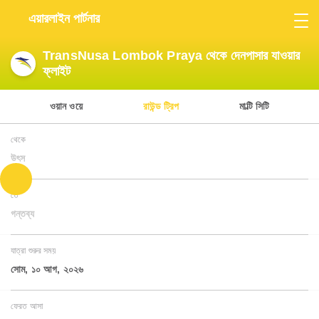
এয়ারলাইন পার্টনার
TransNusa Lombok Praya থেকে দেনপাসার যাওয়ার
ফ্লাইট
ওয়ান ওয়ে
রাউন্ড ট্রিপ
মাল্টি সিটি
থেকে
উৎস
তে
গন্তব্য
যাত্রা শুরুর সময়
সোম, ১০ আগ, ২০২৬
ফেরত আসা