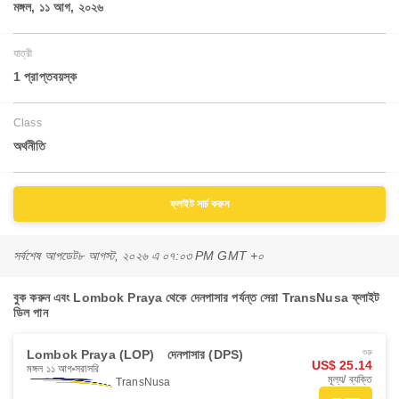
মঙ্গল, ১১ আগ, ২০২৬
যাত্রী
1 প্রাপ্তবয়স্ক
Class
অর্থনীতি
ফ্লাইট সার্চ করুন
সর্বশেষ আপডেট
৮ আগস্ট, ২০২৬ এ ০৭:০৩ PM GMT +০
বুক করুন এবং Lombok Praya থেকে দেনপাসার পর্যন্ত সেরা TransNusa ফ্লাইট
ডিল পান
Lombok Praya (LOP)
দেনপাসার (DPS)
শুরু
US$ 25.14
মঙ্গল ১১ আগ
সরাসরি
মূল্য/ ব্যক্তি
TransNusa