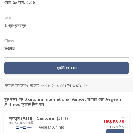
সোম, ১০ আগ, ২০২৬
যাত্রী
1 প্রাপ্তবয়স্ক
Class
অর্থনীতি
ফ্লাইট সার্চ করুন
সর্বশেষ আপডেট
২ আগস্ট, ২০২৬ এ ০৯:৫৫ PM GMT +০
বুক করুন এবং Santorini International Airport যাওয়ার সেরা Aegean
Airlines ফ্লাইট ডিল পান
অ্যাথেন্স (ATH)
Santorini (JTR)
শুরু
US$ 53.38
সোম ১০ আগ
সরাসরি
মূল্য/ ব্যক্তি
Aegean Airlines