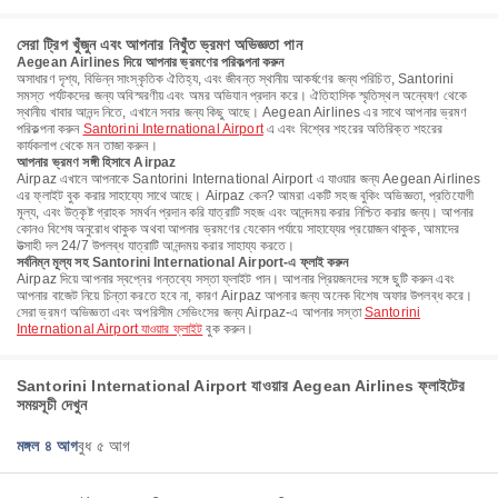
সেরা ট্রিপ খুঁজুন এবং আপনার নিখুঁত ভ্রমণ অভিজ্ঞতা পান
Aegean Airlines দিয়ে আপনার ভ্রমণের পরিকল্পনা করুন
অসাধারণ দৃশ্য, বিভিন্ন সাংস্কৃতিক ঐতিহ্য, এবং জীবন্ত স্থানীয় আকর্ষণের জন্য পরিচিত, Santorini
সমস্ত পর্যটকদের জন্য অবিস্মরণীয় এবং অমর অভিযান প্রদান করে। ঐতিহাসিক স্মৃতিস্থল অন্বেষণ থেকে
স্থানীয় খাবার আনন্দ নিতে, এখানে সবার জন্য কিছু আছে। Aegean Airlines এর সাথে আপনার ভ্রমণ
পরিকল্পনা করুন
Santorini International Airport
এ এবং বিশ্বের শহরের অতিরিক্ত শহরের
কার্যকলাপ থেকে মন তাজা করুন।
আপনার ভ্রমণ সঙ্গী হিসাবে Airpaz
Airpaz এখানে আপনাকে Santorini International Airport এ যাওয়ার জন্য Aegean Airlines
এর ফ্লাইট বুক করার সাহায্যে সাথে আছে। Airpaz কেন? আমরা একটি সহজ বুকিং অভিজ্ঞতা, প্রতিযোগী
মূল্য, এবং উত্কৃষ্ট গ্রাহক সমর্থন প্রদান করি যাত্রাটি সহজ এবং আনন্দময় করার নিশ্চিত করার জন্য। আপনার
কোনও বিশেষ অনুরোধ থাকুক অথবা আপনার ভ্রমণের যেকোন পর্যায়ে সাহায্যের প্রয়োজন থাকুক, আমাদের
উত্সাহী দল 24/7 উপলব্ধ যাত্রাটি আনন্দময় করার সাহায্য করতে।
সর্বনিম্ন মূল্য সহ Santorini International Airport-এ ফ্লাই করুন
Airpaz দিয়ে আপনার স্বপ্নের গন্তব্যে সস্তা ফ্লাইট পান। আপনার প্রিয়জনদের সঙ্গে ছুটি করুন এবং
আপনার বাজেট নিয়ে চিন্তা করতে হবে না, কারণ Airpaz আপনার জন্য অনেক বিশেষ অফার উপলব্ধ করে।
সেরা ভ্রমণ অভিজ্ঞতা এবং অপরিসীম সেভিংসের জন্য Airpaz-এ আপনার সস্তা
Santorini
International Airport যাওয়ার ফ্লাইট
বুক করুন।
Santorini International Airport যাওয়ার Aegean Airlines ফ্লাইটের
সময়সূচী দেখুন
মঙ্গল ৪ আগ
বুধ ৫ আগ