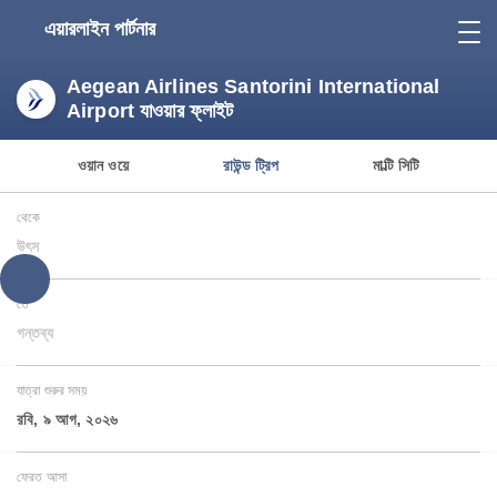
এয়ারলাইন পার্টনার
Aegean Airlines Santorini International
Airport যাওয়ার ফ্লাইট
ওয়ান ওয়ে
রাউন্ড ট্রিপ
মাল্টি সিটি
থেকে
উৎস
তে
গন্তব্য
যাত্রা শুরুর সময়
রবি, ৯ আগ, ২০২৬
ফেরত আসা