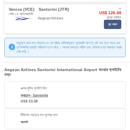
Venice (VCE)
Santorini (JTR)
শুরু
US$ 126.68
সোম ২৪ আগ
সরাসরি
মূল্য/ ব্যক্তি
Aegean Airlines
বুক করুন
অনুগ্রহ করে মনে রাখবেন যে এই পৃষ্ঠায় তালিকাভুক্ত মূল্যগুলি আপ টু ডেট নাও হতে পারে এবং
পূর্ব বিজ্ঞপ্তি ছাড়াই পরিবর্তন হতে পারে । আমরা সবচেয়ে সঠিক এবং বর্তমান তথ্য সরবরাহ করার
চেষ্টা করি ।
Aegean Airlines Santorini International Airport যাওয়ার ফ্লাইটের
তথ্য
এক্সক্লুসিভ ফ্লাইট ডিল
অ্যাথেন্স - Santorini
US$ 53.38
টিকিটের সবচেয়ে কম মূল্যের মাস
আগস্ট