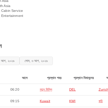
h Asia
th Asia
t Cabin Service
t Entertainment
ন
২ আগ, ২০২৬
সোম, ৩ আগ, ২০২৬
আসে
প্রস্থান শহর
প্রস্থান বিমানবন্দর
06:20
নতুন দিল্লি
DEL
Zuric
09:15
Kuwait
KWI
কচি