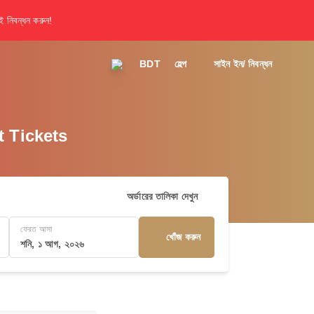
 নিবন্ধন করুন!
BDT
হেল্প
সাইন ইন/ নিবন্ধন
t Tickets
অর্ডারের তালিকা দেখুন
ফেরত আসা
খোঁজ করুন
শনি, ১ আগ, ২০২৬