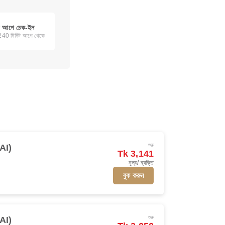
ের আগে চেক-ইন
র 240 মিনিট আগে থেকে
শুরু
JAI)
Tk 3,141
মূল্য/ ব্যক্তি
বুক করুন
শুরু
JAI)