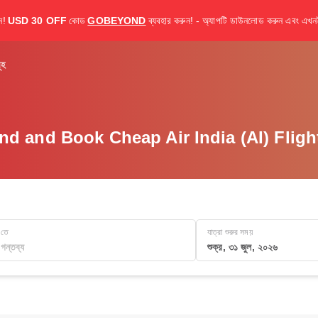
ন!
USD 30 OFF
কোড
GOBEYOND
ব্যবহার করুন! - অ্যাপটি ডাউনলোড করুন এবং এখনই
ূহ
nd and Book Cheap Air India (AI) Fligh
তে
যাত্রা শুরুর সময়
শুক্র, ৩১ জুল, ২০২৬