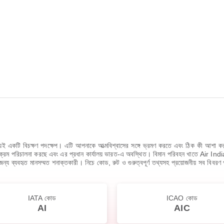
য়ই একটি বিচক্ষণ পদক্ষেপ। এটি আপনাকে আত্মবিশ্বাসের সঙ্গে ভ্রমণ করতে এবং ঠিক কী আশা কর
ার্যক্রম পরিচালনা করছে এবং এর প্রধান কার্যালয় ভারত-এ অবস্থিত। বিমান পরিবহন খাতে Ai
র জন্য ব্যবহৃত মানসম্মত শনাক্তকারী। নিচে কোড, রুট ও গুরুত্বপূর্ণ তথ্যসহ প্রয়োজনীয় সব বিবরণ প
IATA কোড
ICAO কোড
AI
AIC