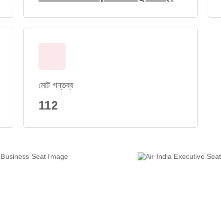
মোট গন্তব্য
112