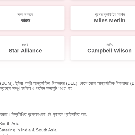
সদর দফতর
প্রথম ফ্লাইটের বিমান
ভারত
Miles Merlin
জোট
সিইও
Star Alliance
Campbell Wilson
দর (BOM), ইন্দিরা গান্ধী আন্তর্জাতিক বিমানবন্দর (DEL), কেম্পেগৌড়া আন্তর্জাতিক বিমানবন্দ
্যের সম্পূর্ণ তালিকা ও বর্তমান সময়সূচি পাওয়া যায়।
ন করেছে। নিম্নলিখিত পুরস্কারগুলো এই সুনামকে প্রতিফলিত করে:
South Asia
tering in India & South Asia