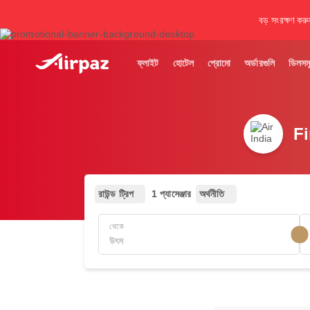
বড় সংরক্ষণ করু
ফ্লাইট
হোটেল
প্রোমো
অর্ডারগুলি
ডিলসম
Fi
রাউন্ড ট্রিপ
1 প্যাসেঞ্জার
অর্থনীতি
থেকে