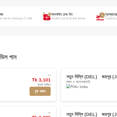
গেজ
অনলাইন চেক-ইন
প্রস্থান
বিন ব্যাগেজ অ্যালাওয়েন্স 7 কেজি
অনলাইন চেক-ইনের জন্য উপলব্ধ
প্রস্থানে
ডিল পান
শুরু
নতুন দিল্লি (DEL)
জয়পুর (
Tk 3,101
মঙ্গল ৪ আগ
সরাসরি
মূল্য/ ব্যক্তি
Air India
বুক করুন
শুরু
নতুন দিল্লি (DEL)
জয়পুর (