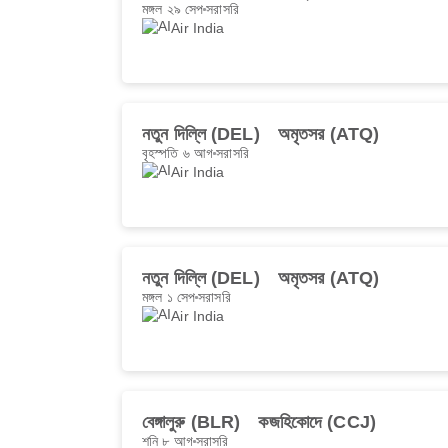
মঙ্গল ২৯ সেপ
সরাসরি
Air India
নতুন দিল্লি (DEL)
অমৃতসর (ATQ)
বৃহস্পতি ৬ আগ
সরাসরি
Air India
নতুন দিল্লি (DEL)
অমৃতসর (ATQ)
মঙ্গল ১ সেপ
সরাসরি
Air India
বেঙ্গালুরু (BLR)
কজহিকোদে (CCJ)
শনি ৮ আগ
সরাসরি