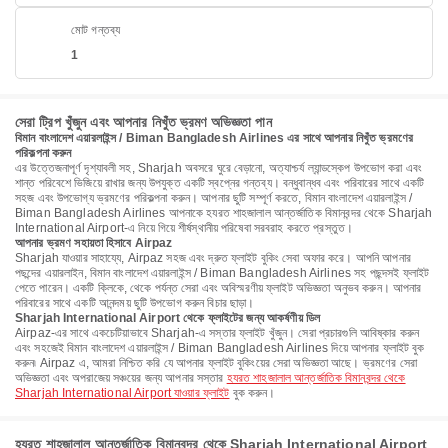
মোট গন্তব্য
1
সেরা ট্রিপ খুঁজুন এবং আপনার নিখুঁত ভ্রমণ অভিজ্ঞতা পান
বিমান বাংলাদেশ এয়ারলাইন্স / Biman Bangladesh Airlines এর সাথে আপনার নিখুঁত ভ্রমণের
পরিকল্পনা করুন
এর উত্তেজনাপূর্ণ দৃশ্যাবলী সহ, Sharjah অবসরে ঘুরে বেড়ানো, অত্যাশ্চর্য ল্যান্ডস্কেপ উপভোগ করা এবং
শান্ত পরিবেশে ভিজিয়ে রাখার জন্য উপযুক্ত একটি স্বপ্নের গন্তব্য। বন্ধুবান্ধব এবং পরিবারের সাথে একটি
সহজ এবং উপভোগ্য ভ্রমণের পরিকল্পনা করুন। আপনার ছুটি সম্পূর্ণ করতে, বিমান বাংলাদেশ এয়ারলাইন্স /
Biman Bangladesh Airlines আপনাকে হযরত শাহজালাল আন্তর্জাতিক বিমানবন্দর থেকে Sharjah
International Airport-এ নিয়ে গিয়ে শীর্ষস্থানীয় পরিষেবা সরবরাহ করতে প্রস্তুত।
আপনার ভ্রমণ সহায়তা হিসাবে Airpaz
Sharjah যাওয়ার সাহায্যে, Airpaz সহজ এবং দ্রুত ফ্লাইট বুকিং সেবা অফার করে। আপনি আপনার
পছন্দের এয়ারলাইন, বিমান বাংলাদেশ এয়ারলাইন্স / Biman Bangladesh Airlines সহ পছন্দসই ফ্লাইট
পেতে পারেন। একটি ক্লিকে, থেকে পর্যন্ত সেরা এবং অবিস্মরণীয় ফ্লাইট অভিজ্ঞতা অনুভব করুন। আপনার
পরিবারের সাথে একটি আনন্দময় ছুটি উপভোগ করুন বিচার ছাড়া।
Sharjah International Airport থেকে ফ্লাইটের জন্য আকর্ষণীয় ডিল
Airpaz-এর সাথে একচেটিয়াভাবে Sharjah-এ সস্তার ফ্লাইট খুঁজুন। সেরা প্রচারগুলি আবিষ্কার করুন
এবং সহজেই বিমান বাংলাদেশ এয়ারলাইন্স / Biman Bangladesh Airlines দিয়ে আপনার ফ্লাইট বুক
করুন৷ Airpaz এ, আমরা নিশ্চিত করি যে আপনার ফ্লাইট বুকিংয়ের সেরা অভিজ্ঞতা আছে। ভ্রমণের সেরা
অভিজ্ঞতা এবং অপরাজেয় সঞ্চয়ের জন্য আপনার সস্তার
হযরত শাহজালাল আন্তর্জাতিক বিমানবন্দর থেকে
Sharjah International Airport যাওয়ার ফ্লাইট
বুক করুন।
হযরত শাহজালাল আন্তর্জাতিক বিমানবন্দর থেকে Sharjah International Airport