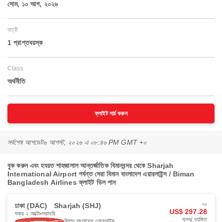
সোম, ১০ আগ, ২০২৬
যাত্রী
1 প্রাপ্তবয়স্ক
Class
অর্থনীতি
ফ্লাইট সার্চ করুন
সর্বশেষ আপডেট
৬ আগস্ট, ২০২৬ এ ০৮:৪৬ PM GMT +০
বুক করুন এবং হযরত শাহজালাল আন্তর্জাতিক বিমানবন্দর থেকে Sharjah
International Airport পর্যন্ত সেরা বিমান বাংলাদেশ এয়ারলাইন্স / Biman
Bangladesh Airlines ফ্লাইট ডিল পান
ঢাকা (DAC)
Sharjah (SHJ)
শুরু
US$ 297.28
শুক্র ২ অক্টো
সরাসরি
মূল্য/ ব্যক্তি
বিমান বাংলাদেশ এয়ারলাইন্স