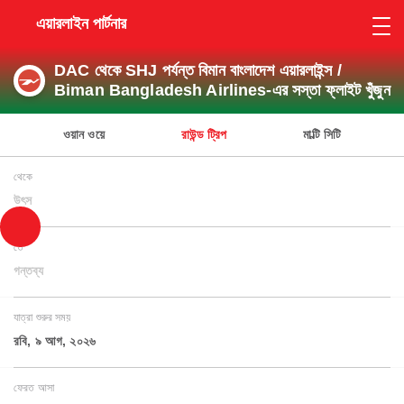
এয়ারলাইন পার্টনার
DAC থেকে SHJ পর্যন্ত বিমান বাংলাদেশ এয়ারলাইন্স /
Biman Bangladesh Airlines-এর সস্তা ফ্লাইট খুঁজুন
ওয়ান ওয়ে
রাউন্ড ট্রিপ
মাল্টি সিটি
থেকে
উৎস
তে
গন্তব্য
যাত্রা শুরুর সময়
রবি, ৯ আগ, ২০২৬
ফেরত আসা