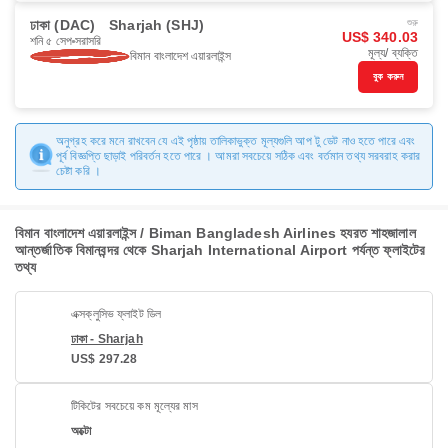
ঢাকা (DAC)
Sharjah (SHJ)
শুরু
US$ 340.03
শনি ৫ সেপ
সরাসরি
মূল্য/ ব্যক্তি
বিমান বাংলাদেশ এয়ারলাইন্স
বুক করুন
অনুগ্রহ করে মনে রাখবেন যে এই পৃষ্ঠায় তালিকাভুক্ত মূল্যগুলি আপ টু ডেট নাও হতে পারে এবং
পূর্ব বিজ্ঞপ্তি ছাড়াই পরিবর্তন হতে পারে । আমরা সবচেয়ে সঠিক এবং বর্তমান তথ্য সরবরাহ করার
চেষ্টা করি ।
বিমান বাংলাদেশ এয়ারলাইন্স / Biman Bangladesh Airlines হযরত শাহজালাল
আন্তর্জাতিক বিমানবন্দর থেকে Sharjah International Airport পর্যন্ত ফ্লাইটের
তথ্য
এক্সক্লুসিভ ফ্লাইট ডিল
ঢাকা - Sharjah
US$ 297.28
টিকিটের সবচেয়ে কম মূল্যের মাস
অক্টো