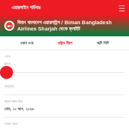
এয়ারলাইন পার্টনার
বিমান বাংলাদেশ এয়ারলাইন্স / Biman Bangladesh
Airlines Sharjah থেকে ফ্লাইট
ওয়ান ওয়ে
রাউন্ড ট্রিপ
মাল্টি সিটি
থেকে
উৎস
তে
গন্তব্য
যাত্রা শুরুর সময়
সোম, ১০ আগ, ২০২৬
ফেরত আসা