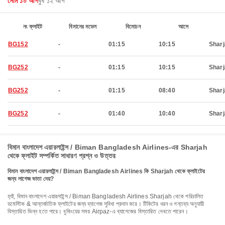
সোম ১০ আগ
বুধ ১২ আগ
নং ফ্লাইট
বিমানের মডেল
বিমোচন
আসে
BG152
-
01:15
10:15
Shar
BG252
-
01:15
10:15
Shar
BG252
-
01:15
08:40
Shar
BG252
-
01:40
10:40
Shar
বিমান বাংলাদেশ এয়ারলাইন্স / Biman Bangladesh Airlines-এর Sharjah
থেকে ফ্লাইট সম্পর্কিত সাধারণ প্রশ্ন ও উত্তর
বিমান বাংলাদেশ এয়ারলাইন্স / Biman Bangladesh Airlines কি Sharjah থেকে ফ্লাইটের
জন্য লাগেজ ভাতা দেয়?
হ্যাঁ, বিমান বাংলাদেশ এয়ারলাইন্স / Biman Bangladesh Airlines Sharjah থেকে পরিচালিত
ডমেস্টিক & আন্তর্জাতিক ফ্লাইটের জন্য ব্যাগেজ সুবিধা প্রদান করে। টিকিটের ধরন ও গন্তব্য অনুযায়ী
বিস্তারিত ভিন্ন হতে পারে। বুকিংয়ের সময় Airpaz-এ ব্যাগেজের বিস্তারিত দেখতে পারেন।