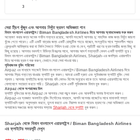
3
সেরা ট্রিপ খুঁজুন এবং আপনার নিখুঁত ভ্রমণ অভিজ্ঞতা পান
বিমান বাংলাদেশ এয়ারলাইন্স / Biman Bangladesh Airlines দিয়ে আপনার অ্যাডভেঞ্চার শুরু করুন
অন্বেষণ করার জন্য অনেক পর্যটন গন্তব্য রয়েছে, আপনি সহজেই আপনার দু: সাহসিক কাজ জন্য নিখুঁত জায়গা
খুঁজে পেতে পারেন। এটি একটি যাত্রার জন্য একটি রোমান্টিক শহরে যাচ্ছেন, সংস্কৃতির সাথে স্পন্দনশীল শহুরে
কেন্দ্রগুলি আবিষ্কার করা বা নির্মল সৈকতে শিথিল হওয়া হোক না কেন, প্রতিটি ধরণের ভ্রমণকারীর জন্য কিছু না
কিছু রয়েছে। আপনার নখদর্পণে বিভিন্ন বিকল্পের সাথে, আপনার আদর্শ গন্তব্যটি কেবল একটি ফ্লাইট দূরে।
বিমান বাংলাদেশ এয়ারলাইন্স / Biman Bangladesh Airlines, Sharjah-এর জনপ্রিয় এয়ারলাইন
দিয়ে আপনার ভ্রমণ শুরু করুন, যেখানে সেরা সেবা পাওয়া যায়।
সুবিধাজনক বুকিং পরিষেবা
Airpaz এর মাধ্যমে সহজেই বিমান বাংলাদেশ এয়ারলাইন্স / Biman Bangladesh Airlines দিয়ে
আপনার প্রিয় গন্তব্যে যাওয়ার ফ্লাইট বুক করুন। আমরা একটি দ্রুত এবং সুবিধাজনক ফ্লাইট বুকিং সেবা
প্রদান। আপনার ফ্লাইটের জন্য আপনার যদি কোনও বিশেষ অনুরোধ থাকে তবে আমরা এয়ারলাইনের সাথে
যোগাযোগে সহায়তা করতে পারি। Sharjah থেকে একটি সুবিধাজনক বিমান বুক করুন।
Airpaz থেকে অপরাজেয় ডিল
ফ্লাইট বুকিংয়ের জন্য Airpaz কে আপনার সেরা পছন্দ করুন এবং আকর্ষণীয় অফার উপভোগ করুন।
Airpaz-এর স্বজ্ঞাত অনলাইন বুকিং সিস্টেমের মাধ্যমে, আপনি আপনার বাজেটের সাথে মানানসই সস্তা
ফ্লাইটগুলি দ্রুত অনুসন্ধান করতে, তুলনা করতে এবং নিরাপদ করতে পারেন৷ ভ্রমণের সেরা অভিজ্ঞতা এবং
অপরাজেয় সঞ্চয়ের জন্য আপনার সস্তার
Sharjah থেকে ফ্লাইট
বুক করুন।
Sharjah থেকে বিমান বাংলাদেশ এয়ারলাইন্স / Biman Bangladesh Airlines
এর ফ্লাইটের সময়সূচী দেখুন