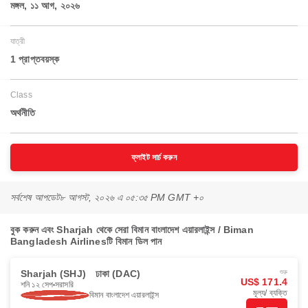
মঙ্গল, ১১ আগ, ২০২৬
যাত্রী
1 প্রাপ্তবয়স্ক
Class
অর্থনীতি
ফ্লাইট সার্চ করুন
সর্বশেষ আপডেট
৮ আগস্ট, ২০২৬ এ ০৫:৩৫ PM GMT +০
বুক করুন এবং Sharjah থেকে সেরা বিমান বাংলাদেশ এয়ারলাইন্স / Biman
Bangladesh Airlinesটি বিমান ডিল পান
Sharjah (SHJ)
ঢাকা (DAC)
শুরু
US$ 171.4
শনি ১২ সেপ
সরাসরি
মূল্য/ ব্যক্তি
বিমান বাংলাদেশ এয়ারলাইন্স