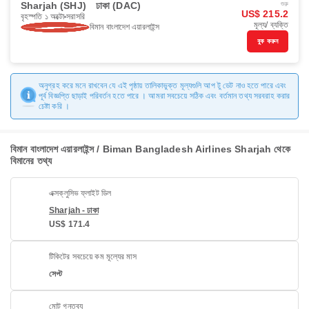
Sharjah (SHJ)
ঢাকা (DAC)
শুরু
US$ 215.2
বৃহস্পতি ১ অক্টো
সরাসরি
মূল্য/ ব্যক্তি
বিমান বাংলাদেশ এয়ারলাইন্স
বুক করুন
অনুগ্রহ করে মনে রাখবেন যে এই পৃষ্ঠায় তালিকাভুক্ত মূল্যগুলি আপ টু ডেট নাও হতে পারে এবং
পূর্ব বিজ্ঞপ্তি ছাড়াই পরিবর্তন হতে পারে । আমরা সবচেয়ে সঠিক এবং বর্তমান তথ্য সরবরাহ করার
চেষ্টা করি ।
বিমান বাংলাদেশ এয়ারলাইন্স / Biman Bangladesh Airlines Sharjah থেকে
বিমানের তথ্য
এক্সক্লুসিভ ফ্লাইট ডিল
Sharjah - ঢাকা
US$ 171.4
টিকিটের সবচেয়ে কম মূল্যের মাস
সেপ্ট
মোট গন্তব্য