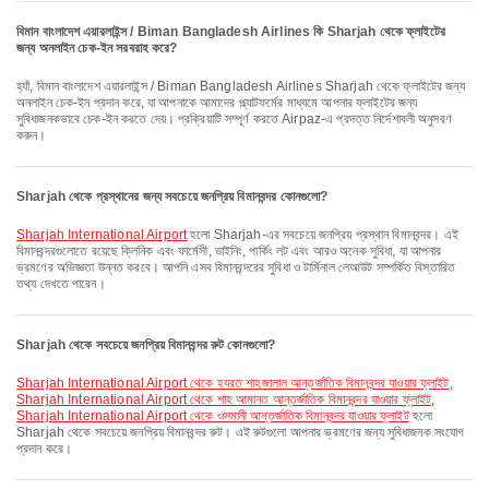
বিমান বাংলাদেশ এয়ারলাইন্স / Biman Bangladesh Airlines কি Sharjah থেকে ফ্লাইটের
জন্য অনলাইন চেক-ইন সরবরাহ করে?
হ্যাঁ, বিমান বাংলাদেশ এয়ারলাইন্স / Biman Bangladesh Airlines Sharjah থেকে ফ্লাইটের জন্য
অনলাইন চেক-ইন প্রদান করে, যা আপনাকে আমাদের প্ল্যাটফর্মের মাধ্যমে আপনার ফ্লাইটের জন্য
সুবিধাজনকভাবে চেক-ইন করতে দেয়। প্রক্রিয়াটি সম্পূর্ণ করতে Airpaz-এ প্রদত্ত নির্দেশাবলী অনুসরণ
করুন।
Sharjah থেকে প্রস্থানের জন্য সবচেয়ে জনপ্রিয় বিমানবন্দর কোনগুলো?
Sharjah International Airport
হলো Sharjah-এর সবচেয়ে জনপ্রিয় প্রস্থান বিমানবন্দর। এই
বিমানবন্দরগুলোতে রয়েছে ক্লিনিক এবং ফার্মেসী, ডাইনিং, পার্কিং লট এবং আরও অনেক সুবিধা, যা আপনার
ভ্রমণের অভিজ্ঞতা উন্নত করবে। আপনি এসব বিমানবন্দরের সুবিধা ও টার্মিনাল লেআউট সম্পর্কিত বিস্তারিত
তথ্য দেখতে পারেন।
Sharjah থেকে সবচেয়ে জনপ্রিয় বিমানবন্দর রুট কোনগুলো?
Sharjah International Airport থেকে হযরত শাহজালাল আন্তর্জাতিক বিমানবন্দর যাওয়ার ফ্লাইট
,
Sharjah International Airport থেকে শাহ আমানত আন্তর্জাতিক বিমানবন্দর যাওয়ার ফ্লাইট
,
Sharjah International Airport থেকে ওসমানী আন্তর্জাতিক বিমানবন্দর যাওয়ার ফ্লাইট
হলো
Sharjah থেকে সবচেয়ে জনপ্রিয় বিমানবন্দর রুট। এই রুটগুলো আপনার ভ্রমণের জন্য সুবিধাজনক সংযোগ
প্রদান করে।