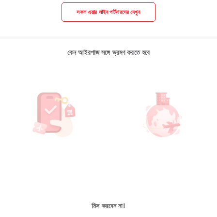
সকল এয়ার লাইন পার্টনারদের দেখুন
কেন আইরপাজ সঙ্গে ভ্রমণ করতে হবে
মিস করবেন না!