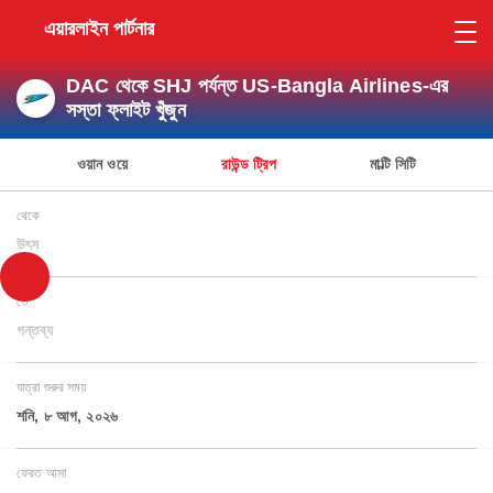
এয়ারলাইন পার্টনার
DAC থেকে SHJ পর্যন্ত US-Bangla Airlines-এর
সস্তা ফ্লাইট খুঁজুন
ওয়ান ওয়ে
রাউন্ড ট্রিপ
মাল্টি সিটি
থেকে
উৎস
তে
গন্তব্য
যাত্রা শুরুর সময়
শনি, ৮ আগ, ২০২৬
ফেরত আসা