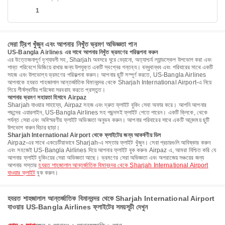
1
সেরা ট্রিপ খুঁজুন এবং আপনার নিখুঁত ভ্রমণ অভিজ্ঞতা পান
US-Bangla Airlines এর সাথে আপনার নিখুঁত ভ্রমণের পরিকল্পনা করুন
এর উত্তেজনাপূর্ণ দৃশ্যাবলী সহ, Sharjah অবসরে ঘুরে বেড়ানো, অত্যাশ্চর্য ল্যান্ডস্কেপ উপভোগ করা এবং
শান্ত পরিবেশে ভিজিয়ে রাখার জন্য উপযুক্ত একটি স্বপ্নের গন্তব্য। বন্ধুবান্ধব এবং পরিবারের সাথে একটি
সহজ এবং উপভোগ্য ভ্রমণের পরিকল্পনা করুন। আপনার ছুটি সম্পূর্ণ করতে, US-Bangla Airlines
আপনাকে হযরত শাহজালাল আন্তর্জাতিক বিমানবন্দর থেকে Sharjah International Airport-এ নিয়ে
গিয়ে শীর্ষস্থানীয় পরিষেবা সরবরাহ করতে প্রস্তুত।
আপনার ভ্রমণ সহায়তা হিসাবে Airpaz
Sharjah যাওয়ার সাহায্যে, Airpaz সহজ এবং দ্রুত ফ্লাইট বুকিং সেবা অফার করে। আপনি আপনার
পছন্দের এয়ারলাইন, US-Bangla Airlines সহ পছন্দসই ফ্লাইট পেতে পারেন। একটি ক্লিকে, থেকে
পর্যন্ত সেরা এবং অবিস্মরণীয় ফ্লাইট অভিজ্ঞতা অনুভব করুন। আপনার পরিবারের সাথে একটি আনন্দময় ছুটি
উপভোগ করুন বিচার ছাড়া।
Sharjah International Airport থেকে ফ্লাইটের জন্য আকর্ষণীয় ডিল
Airpaz-এর সাথে একচেটিয়াভাবে Sharjah-এ সস্তার ফ্লাইট খুঁজুন। সেরা প্রচারগুলি আবিষ্কার করুন
এবং সহজেই US-Bangla Airlines দিয়ে আপনার ফ্লাইট বুক করুন৷ Airpaz এ, আমরা নিশ্চিত করি যে
আপনার ফ্লাইট বুকিংয়ের সেরা অভিজ্ঞতা আছে। ভ্রমণের সেরা অভিজ্ঞতা এবং অপরাজেয় সঞ্চয়ের জন্য
আপনার সস্তার
হযরত শাহজালাল আন্তর্জাতিক বিমানবন্দর থেকে Sharjah International Airport
যাওয়ার ফ্লাইট
বুক করুন।
হযরত শাহজালাল আন্তর্জাতিক বিমানবন্দর থেকে Sharjah International Airport
যাওয়ার US-Bangla Airlines ফ্লাইটের সময়সূচী দেখুন