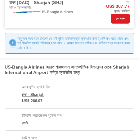
ঢাকা (DAC)
Sharjah (SHJ)
শুরু
US$ 307.77
শনি ৮ আগ
সরাসরি
মূল্য/ ব্যক্তি
US-Bangla Airlines
বুক করুন
অনুগ্রহ করে মনে রাখবেন যে এই পৃষ্ঠায় তালিকাভুক্ত মূল্যগুলি আপ টু ডেট নাও হতে পারে এবং
পূর্ব বিজ্ঞপ্তি ছাড়াই পরিবর্তন হতে পারে । আমরা সবচেয়ে সঠিক এবং বর্তমান তথ্য সরবরাহ করার
চেষ্টা করি ।
US-Bangla Airlines হযরত শাহজালাল আন্তর্জাতিক বিমানবন্দর থেকে Sharjah
International Airport পর্যন্ত ফ্লাইটের তথ্য
এক্সক্লুসিভ ফ্লাইট ডিল
ঢাকা - Sharjah
US$ 288.07
টিকিটের সবচেয়ে কম মূল্যের মাস
সেপ্ট
মোট গন্তব্য