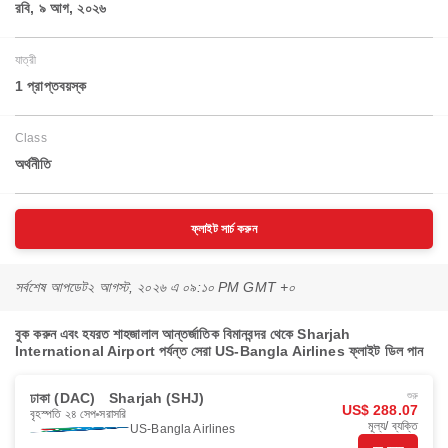
রবি, ৯ আগ, ২০২৬
যাত্রী
1 প্রাপ্তবয়স্ক
Class
অর্থনীতি
ফ্লাইট সার্চ করুন
সর্বশেষ আপডেট
২ আগস্ট, ২০২৬ এ ০৯:১০ PM GMT +০
বুক করুন এবং হযরত শাহজালাল আন্তর্জাতিক বিমানবন্দর থেকে Sharjah
International Airport পর্যন্ত সেরা US-Bangla Airlines ফ্লাইট ডিল পান
ঢাকা (DAC)
Sharjah (SHJ)
শুরু
US$ 288.07
বৃহস্পতি ২৪ সেপ
সরাসরি
মূল্য/ ব্যক্তি
US-Bangla Airlines