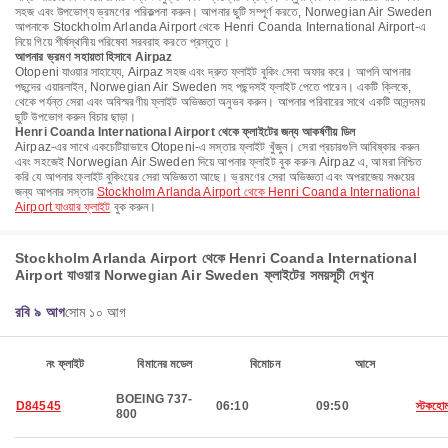
সহজ এবং উপভোগ্য ভ্রমণের পরিকল্পনা করুন। আপনার ছুটি সম্পূর্ণ করতে, Norwegian Air Sweden
আপনাকে Stockholm Arlanda Airport থেকে Henri Coanda International Airport-এ
নিয়ে গিয়ে শীর্ষস্থানীয় পরিষেবা সরবরাহ করতে প্রস্তুত।
আপনার ভ্রমণ সহায়তা হিসাবে Airpaz
Otopeni যাওয়ার সাহায্যে, Airpaz সহজ এবং দ্রুত ফ্লাইট বুকিং সেবা অফার করে। আপনি আপনার
পছন্দের এয়ারলাইন, Norwegian Air Sweden সহ পছন্দসই ফ্লাইট পেতে পারেন। একটি ক্লিকে,
থেকে পর্যন্ত সেরা এবং অবিস্মরণীয় ফ্লাইট অভিজ্ঞতা অনুভব করুন। আপনার পরিবারের সাথে একটি আনন্দময়
ছুটি উপভোগ করুন বিচার ছাড়া।
Henri Coanda International Airport থেকে ফ্লাইটের জন্য আকর্ষণীয় ডিল
Airpaz-এর সাথে একচেটিয়াভাবে Otopeni-এ সস্তার ফ্লাইট খুঁজুন। সেরা প্রচারগুলি আবিষ্কার করুন
এবং সহজেই Norwegian Air Sweden দিয়ে আপনার ফ্লাইট বুক করুন৷ Airpaz এ, আমরা নিশ্চিত
করি যে আপনার ফ্লাইট বুকিংয়ের সেরা অভিজ্ঞতা আছে। ভ্রমণের সেরা অভিজ্ঞতা এবং অপরাজেয় সঞ্চয়ের
জন্য আপনার সস্তার
Stockholm Arlanda Airport থেকে Henri Coanda International
Airport যাওয়ার ফ্লাইট
বুক করুন।
Stockholm Arlanda Airport থেকে Henri Coanda International
Airport যাওয়ার Norwegian Air Sweden ফ্লাইটের সময়সূচী দেখুন
রবি ৯ আগ
সোম ১০ আগ
নং ফ্লাইট
বিমানের মডেল
বিমোচন
আসে
BOEING 737-
D84545
06:10
09:50
স্টকহো
800