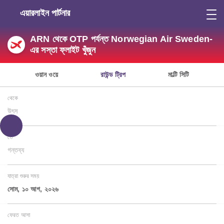
এয়ারলাইন পার্টনার
ARN থেকে OTP পর্যন্ত Norwegian Air Sweden-
এর সস্তা ফ্লাইট খুঁজুন
ওয়ান ওয়ে
রাউন্ড ট্রিপ
মাল্টি সিটি
থেকে
উৎস
তে
গন্তব্য
যাত্রা শুরুর সময়
সোম, ১০ আগ, ২০২৬
ফেরত আসা