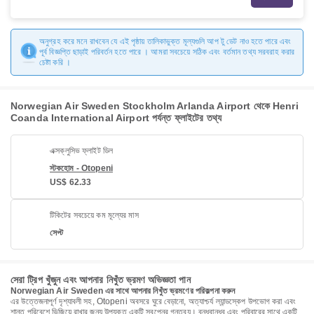
অনুগ্রহ করে মনে রাখবেন যে এই পৃষ্ঠায় তালিকাভুক্ত মূল্যগুলি আপ টু ডেট নাও হতে পারে এবং
পূর্ব বিজ্ঞপ্তি ছাড়াই পরিবর্তন হতে পারে । আমরা সবচেয়ে সঠিক এবং বর্তমান তথ্য সরবরাহ করার
চেষ্টা করি ।
Norwegian Air Sweden Stockholm Arlanda Airport থেকে Henri
Coanda International Airport পর্যন্ত ফ্লাইটের তথ্য
এক্সক্লুসিভ ফ্লাইট ডিল
স্টকহোম - Otopeni
US$ 62.33
টিকিটের সবচেয়ে কম মূল্যের মাস
সেপ্ট
সেরা ট্রিপ খুঁজুন এবং আপনার নিখুঁত ভ্রমণ অভিজ্ঞতা পান
Norwegian Air Sweden এর সাথে আপনার নিখুঁত ভ্রমণের পরিকল্পনা করুন
এর উত্তেজনাপূর্ণ দৃশ্যাবলী সহ, Otopeni অবসরে ঘুরে বেড়ানো, অত্যাশ্চর্য ল্যান্ডস্কেপ উপভোগ করা এবং
শান্ত পরিবেশে ভিজিয়ে রাখার জন্য উপযুক্ত একটি স্বপ্নের গন্তব্য। বন্ধুবান্ধব এবং পরিবারের সাথে একটি