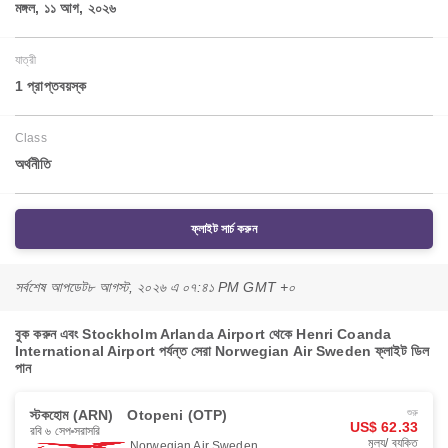
মঙ্গল, ১১ আগ, ২০২৬
যাত্রী
1 প্রাপ্তবয়স্ক
Class
অর্থনীতি
ফ্লাইট সার্চ করুন
সর্বশেষ আপডেট
৮ আগস্ট, ২০২৬ এ ০৭:৪১ PM GMT +০
বুক করুন এবং Stockholm Arlanda Airport থেকে Henri Coanda
International Airport পর্যন্ত সেরা Norwegian Air Sweden ফ্লাইট ডিল
পান
স্টকহোম (ARN)
Otopeni (OTP)
শুরু
US$ 62.33
রবি ৬ সেপ
সরাসরি
মূল্য/ ব্যক্তি
Norwegian Air Sweden