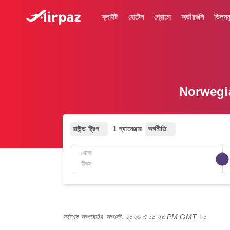
ফ্লাইট
হোটেল
প্রোমো
অর্ডারগুলি
ডিলসম
Norwegian
রাউন্ড ট্রিপ
1 প্যাসেঞ্জার
অর্থনীতি
থেকে
সর্বশেষ আপডেট
৪ আগস্ট, ২০২৬ এ ১০:২৩ PM GMT +০