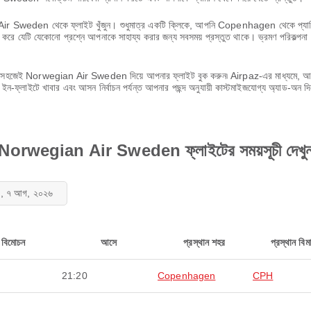
Air Sweden থেকে ফ্লাইট খুঁজুন। শুধুমাত্র একটি ক্লিকে, আপনি Copenhagen থেকে প্যারিস পর
করে যেটি যেকোনো প্রশ্নে আপনাকে সাহায্য করার জন্য সবসময় প্রস্তুত থাকে। ভ্রমণ পরিকল্পনা ন
জুন এবং সহজেই Norwegian Air Sweden দিয়ে আপনার ফ্লাইট বুক করুন৷ Airpaz-এর মাধ্যমে, আ
ন-ফ্লাইটে খাবার এবং আসন নির্বাচন পর্যন্ত আপনার পছন্দ অনুযায়ী কাস্টমাইজযোগ্য অ্যাড-অন দ
 Norwegian Air Sweden ফ্লাইটের সময়সূচী দেখু
্র, ৭ আগ, ২০২৬
বিমোচন
আসে
প্রস্থান শহর
প্রস্থান বিমা
21:20
Copenhagen
CPH