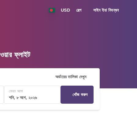
USD
হেল্প
সাইন ইন/ নিবন্ধন
়ার ফ্লাইট
অর্ডারের তালিকা দেখুন
ফেরত আসা
খোঁজ করুন
শনি, ৮ আগ, ২০২৬