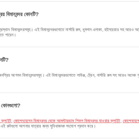
় বিমানবন্দর কোনটি?
ান বিমানবন্দরসমূহ। এই বিমানবন্দরগুলোতে নার্সারি রুম, ধূমপান এলাকা, হুইলচেয়ার সহ আরও
দেখতে পারেন।
োনটি?
প্রিয় আগমন বিমানবন্দরসমূহ। এই বিমানবন্দরগুলোতে লাউঞ্জ, ট্রেন, নার্সারি রুম সহ আরও অনেক 
ট কোনগুলো?
র ফ্লাইট
,
কোপেনহেগেন বিমানবন্দর থেকে আমস্টারডাম শিফল বিমানবন্দর যাওয়ার ফ্লাইট
,
কোপেনহেগেন
এই রুটগুলো আপনার যাত্রার জন্য সুবিধাজনক সংযোগ প্রদান করে।