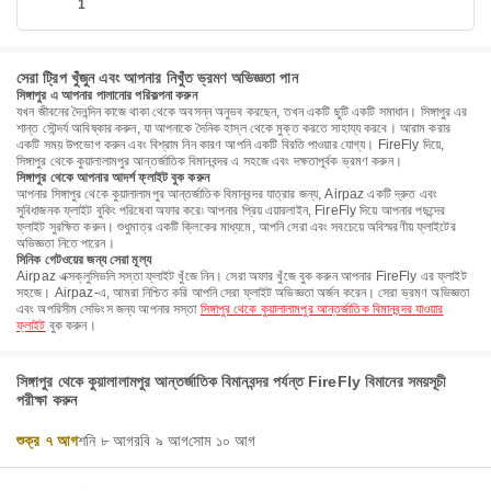
1
সেরা ট্রিপ খুঁজুন এবং আপনার নিখুঁত ভ্রমণ অভিজ্ঞতা পান
সিঙ্গাপুর এ আপনার পালানোর পরিকল্পনা করুন
যখন জীবনের দৈনন্দিন কাজে থাকা থেকে অবসন্ন অনুভব করছেন, তখন একটি ছুটি একটি সমাধান। সিঙ্গাপুর এর
শান্ত সৌন্দর্য আবিষ্কার করুন, যা আপনাকে দৈনিক হাস্ল থেকে মুক্ত করতে সাহায্য করবে। আরাম করার
একটি সময় উপভোগ করুন এবং বিশ্রাম নিন কারণ আপনি একটি বিরতি পাওয়ার যোগ্য। FireFly দিয়ে,
সিঙ্গাপুর থেকে কুয়ালালামপুর আন্তর্জাতিক বিমানবন্দর এ সহজে এবং দক্ষতাপূর্বক ভ্রমণ করুন।
সিঙ্গাপুর থেকে আপনার আদর্শ ফ্লাইট বুক করুন
আপনার সিঙ্গাপুর থেকে কুয়ালালামপুর আন্তর্জাতিক বিমানবন্দর যাত্রার জন্য, Airpaz একটি দ্রুত এবং
সুবিধাজনক ফ্লাইট বুকিং পরিষেবা অফার করে৷ আপনার প্রিয় এয়ারলাইন, FireFly দিয়ে আপনার পছন্দের
ফ্লাইট সুরক্ষিত করুন। শুধুমাত্র একটি ক্লিকের মাধ্যমে, আপনি সেরা এবং সবচেয়ে অবিস্মরণীয় ফ্লাইটের
অভিজ্ঞতা নিতে পারেন।
সিনিক গেটওয়ের জন্য সেরা মূল্য
Airpaz এক্সক্লুসিভলি সস্তা ফ্লাইট খুঁজে নিন। সেরা অফার খুঁজে বুক করুন আপনার FireFly এর ফ্লাইট
সহজে। Airpaz-এ, আমরা নিশ্চিত করি আপনি সেরা ফ্লাইট অভিজ্ঞতা অর্জন করেন। সেরা ভ্রমণ অভিজ্ঞতা
এবং অপরিসীম সেভিংস জন্য আপনার সস্তা
সিঙ্গাপুর থেকে কুয়ালালামপুর আন্তর্জাতিক বিমানবন্দর যাওয়ার
ফ্লাইট
বুক করুন।
সিঙ্গাপুর থেকে কুয়ালালামপুর আন্তর্জাতিক বিমানবন্দর পর্যন্ত FireFly বিমানের সময়সূচী
পরীক্ষা করুন
শুক্র ৭ আগ
শনি ৮ আগ
রবি ৯ আগ
সোম ১০ আগ