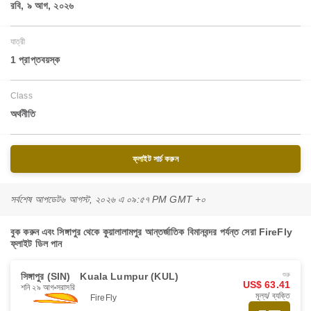
রবি, ৯ আগ, ২০২৬
যাত্রী
1 প্রাপ্তবয়স্ক
Class
অর্থনীতি
ফ্লাইট সার্চ করুন
সর্বশেষ আপডেট
৬ আগস্ট, ২০২৬ এ ০৯:৫৭ PM GMT +০
বুক করুন এবং সিঙ্গাপুর থেকে কুয়ালালামপুর আন্তর্জাতিক বিমানবন্দর পর্যন্ত সেরা FireFly
ফ্লাইট ডিল পান
সিঙ্গাপুর (SIN)
Kuala Lumpur (KUL)
শুরু
US$ 63.41
শনি ২৯ আগ
সরাসরি
মূল্য/ ব্যক্তি
FireFly