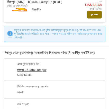
সিঙ্গাপুর (SIN)
Kuala Lumpur (KUL)
শুরু
US$ 63.68
সোম ২৮ সেপ
সরাসরি
মূল্য/ ব্যক্তি
FireFly
বুক করুন
অনুগ্রহ করে মনে রাখবেন যে এই পৃষ্ঠায় তালিকাভুক্ত মূল্যগুলি আপ টু ডেট নাও হতে পারে এবং
পূর্ব বিজ্ঞপ্তি ছাড়াই পরিবর্তন হতে পারে । আমরা সবচেয়ে সঠিক এবং বর্তমান তথ্য সরবরাহ করার
চেষ্টা করি ।
সিঙ্গাপুর থেকে কুয়ালালামপুর আন্তর্জাতিক বিমানবন্দর পর্যন্ত FireFly ফ্লাইট তথ্য
এক্সক্লুসিভ ফ্লাইট ডিল
সিঙ্গাপুর - Kuala Lumpur
US$ 63.41
টিকিটের সবচেয়ে কম মূল্যের মাস
আগস্ট
মোট গন্তব্য