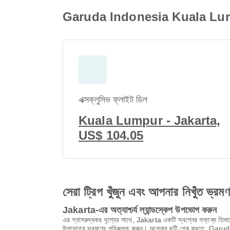
Garuda Indonesia Kuala Lumpur 
এক্সক্লুসিভ ফ্লাইট ডিল
Kuala Lumpur - Jakarta,
US$ 104.05
সেরা ট্রিপ খুঁজুন এবং আপনার নিখুঁত ভ্রম
Jakarta-এর অত্যাশ্চর্য ল্যান্ডস্কেপ উপভোগ করুন
এর শ্বাসরুদ্ধকর দৃশ্যের সাথে, Jakarta একটি স্বপ্নের গন্তব্য হিস
উপভোগ্য ভ্রমণের পরিকল্পনা করুন। আপনার ছুটি শেষ করতে, Garud