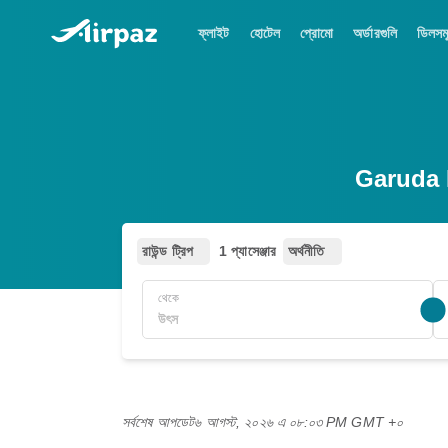
ফ্লাইট
হোটেল
প্রোমো
অর্ডারগুলি
ডিলসম
Garuda I
রাউন্ড ট্রিপ
1 প্যাসেঞ্জার
অর্থনীতি
থেকে
সর্বশেষ আপডেট
৬ আগস্ট, ২০২৬ এ ০৮:০৩ PM GMT +০