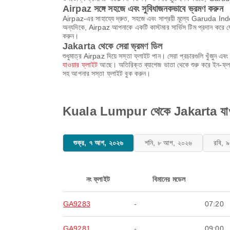
Airpaz সঙ্গে সহজে এবং সুবিধাজনকভাবে ভ্রমণ করুন
Airpaz-এর সাহায্যে দ্রুত, সহজে এবং সাশ্রয়ী মূল্যে Garuda Ind
অন্যদিকে, Airpaz আপনাকে একটি কাস্টমার সার্ভিস টিম প্রদান করে যে
করুন।
Jakarta থেকে সেরা ভ্রমণ ডিল
শুধুমাত্র Airpaz দিয়ে সস্তা ফ্লাইট পান। সেরা প্রচারগুলি খুঁজ
যাওয়ার ফ্লাইট
আছে। অতিরিক্ত ব্যাগেজ ভাতা থেকে শুরু করে ইন-ফ্লাইট
সহ আপনার সস্তা ফ্লাইট বুক করুন।
Kuala Lumpur থেকে Jakarta যাওয়
শুক্র, ৭ আগ, ২০২৬
শনি, ৮ আগ, ২০২৬
রবি, 
নং ফ্লাইট
বিমানের মডেল
GA9283
-
07:20
GA9281
-
09:00