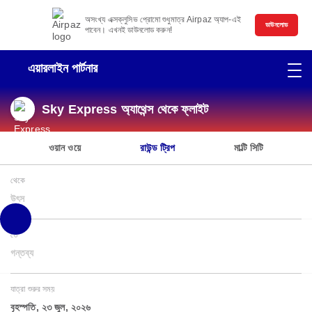
অসংখ্য এক্সক্লুসিভ প্রোমো শুধুমাত্র Airpaz অ্যাপ-এই
ডাউনলোড
পাবেন। এখনই ডাউনলোড করুন!
এয়ারলাইন পার্টনার
Sky Express অ্যাথেন্স থেকে ফ্লাইট
ওয়ান ওয়ে
রাউন্ড ট্রিপ
মাল্টি সিটি
থেকে
উৎস
তে
গন্তব্য
যাত্রা শুরুর সময়
বৃহস্পতি, ২৩ জুল, ২০২৬