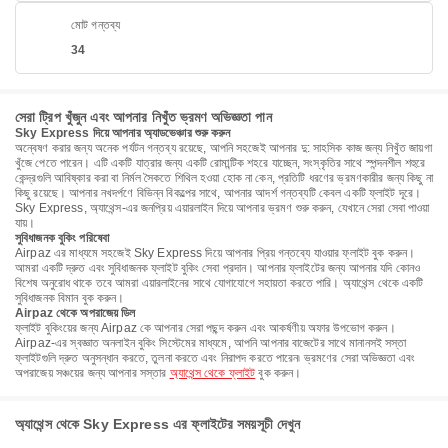
মোট গন্তব্য
34
সেরা ট্রিপ খুঁজুন এবং আপনার নিখুঁত ভ্রমণ অভিজ্ঞতা পান
Sky Express দিয়ে আপনার অ্যাডভেঞ্চার শুরু করুন
অন্বেষণ করার জন্য অনেক পর্যটন গন্তব্য রয়েছে, আপনি সহজেই আপনার দু: সাহসিক কাজ জন্য নিখুঁত জায়গা
খুঁজে পেতে পারেন। এটি একটি যাত্রার জন্য একটি রোমান্টিক শহরে যাচ্ছেন, সংস্কৃতির সাথে স্পন্দনশীল শহুরে
কেন্দ্রগুলি আবিষ্কার করা বা নির্মল সৈকতে শিথিল হওয়া হোক না কেন, প্রতিটি ধরণের ভ্রমণকারীর জন্য কিছু না
কিছু রয়েছে। আপনার নখদর্পণে বিভিন্ন বিকল্পের সাথে, আপনার আদর্শ গন্তব্যটি কেবল একটি ফ্লাইট দূরে।
Sky Express, অ্যাথেন্স-এর জনপ্রিয় এয়ারলাইন দিয়ে আপনার ভ্রমণ শুরু করুন, যেখানে সেরা সেবা পাওয়া
যায়।
সুবিধাজনক বুকিং পরিষেবা
Airpaz এর মাধ্যমে সহজেই Sky Express দিয়ে আপনার প্রিয় গন্তব্যে যাওয়ার ফ্লাইট বুক করুন।
আমরা একটি দ্রুত এবং সুবিধাজনক ফ্লাইট বুকিং সেবা প্রদান। আপনার ফ্লাইটের জন্য আপনার যদি কোনও
বিশেষ অনুরোধ থাকে তবে আমরা এয়ারলাইনের সাথে যোগাযোগে সহায়তা করতে পারি। অ্যাথেন্স থেকে একটি
সুবিধাজনক বিমান বুক করুন।
Airpaz থেকে অপরাজেয় ডিল
ফ্লাইট বুকিংয়ের জন্য Airpaz কে আপনার সেরা পছন্দ করুন এবং আকর্ষণীয় অফার উপভোগ করুন।
Airpaz-এর স্বজ্ঞাত অনলাইন বুকিং সিস্টেমের মাধ্যমে, আপনি আপনার বাজেটের সাথে মানানসই সস্তা
ফ্লাইটগুলি দ্রুত অনুসন্ধান করতে, তুলনা করতে এবং নিরাপদ করতে পারেন৷ ভ্রমণের সেরা অভিজ্ঞতা এবং
অপরাজেয় সঞ্চয়ের জন্য আপনার সস্তার
অ্যাথেন্স থেকে ফ্লাইট
বুক করুন।
অ্যাথেন্স থেকে Sky Express এর ফ্লাইটের সময়সূচী দেখুন