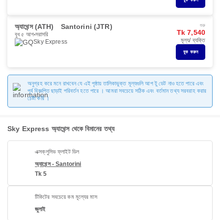
অ্যাথেন্স (ATH)
Santorini (JTR)
শুরু
Tk 7,540
বুধ ৫ আগ
সরাসরি
মূল্য/ ব্যক্তি
Sky Express
বুক করুন
অনুগ্রহ করে মনে রাখবেন যে এই পৃষ্ঠায় তালিকাভুক্ত মূল্যগুলি আপ টু ডেট নাও হতে পারে এবং
পূর্ব বিজ্ঞপ্তি ছাড়াই পরিবর্তন হতে পারে । আমরা সবচেয়ে সঠিক এবং বর্তমান তথ্য সরবরাহ করার
চেষ্টা করি ।
Sky Express অ্যাথেন্স থেকে বিমানের তথ্য
এক্সক্লুসিভ ফ্লাইট ডিল
অ্যাথেন্স - Santorini
Tk 5
টিকিটের সবচেয়ে কম মূল্যের মাস
জুলাই