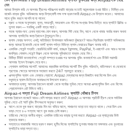
কেন ভ্রমণকারীরা Fuji Dream Airlines ফ্লাইট বুকিংয়ের জন্য Airpaz-কে বেছে
নেন
আমরা বিশ্বাস করি যে আপনার ট্রিপের পরিকল্পনা করাটা যাত্রার মতোই আনন্দদায়ক হওয়া উচিত। নির্বিঘ্ন এবং
বাজেট-বান্ধব বুকিং অভিজ্ঞতার জন্য বিশ্বব্যাপী লক্ষ লক্ষ ভ্রমণকারী Airpaz-কে বিশ্বাস করেন। আমাদের
সাথে বুকিং করলে আপনি যা যা পাবেন:
দ্রুত ও সহজ অনুসন্ধান: মূল্য, সময়সূচী, সময়কাল এবং স্টপের সংখ্যার উপর ভিত্তি করে ফ্লাইট ফিল্টার ও
তুলনা করুন — সবকিছু একটি মাত্র সার্চে।
সহজ অ্যাড-অন: চেকড ব্যাগেজ যোগ করুন, আপনার সিট বেছে নিন, আগে থেকে খাবার অর্ডার করুন অথবা
আপনার ফ্লাইটের জন্য ট্রাভেল ইন্স্যুরেন্স নিন।
ক্লাস ফেয়ার অপশন: একটু অতিরিক্ত বিলাসবহুল অভিজ্ঞতা খুঁজছেন? আরও প্রিমিয়াম ফ্লাইট অভিজ্ঞতার
জন্য আমরা ইকোনমি থেকে ফার্স্ট ক্লাস পর্যন্ত বিভিন্ন ক্লাস ফেয়ারের বিকল্প অফার করি।
একাধিক পেমেন্ট পদ্ধতি: ক্রেডিট/ডেবিট কার্ড, ব্যাঙ্ক ট্রান্সফার, PayPal, ই-ওয়ালেট এবং আরও অনেক
জনপ্রিয় লোকাল পেমেন্ট বিকল্প থেকে আপনার সুবিধামতো মাধ্যম বেছে নিন।
নির্বিঘ্ন টিকিট কনফার্মেশন: পেমেন্ট সম্পন্ন হওয়ার পর আপনার বুকিং কনফার্মেশন এবং টিকিট সরাসরি
আপনার ইমেল ইনবক্সে পেয়ে যান।
গ্লোবাল কাস্টমার সাপোর্ট: আমাদের বহুভাষিক কাস্টমার সাপোর্ট টিম বুকিং পরিবর্তন, বাতিলকরণ বা যেকোনো
প্রশ্নের ক্ষেত্রে আপনাকে সহায়তা করতে 24/7 প্রস্তুত রয়েছে।
এক্সক্লুসিভ অ্যাপ এবং মেম্বার প্রোমো: Airpaz মেম্বারদের জন্য ডিজাইন করা বিশেষ ডিল এবং
শুধুমাত্র অ্যাপ-ভিত্তিক অফারগুলো উপভোগ করুন।
অসামান্য ভ্যালু: আপনার ট্রাভেল বাজেট থেকে সর্বোচ্চ সুবিধা পেতে আমরা এক্সক্লুসিভ ডিল এবং বিশেষ
প্রোমোশনাল রেট নিশ্চিত করি।
Airpaz-এ সস্তা Fuji Dream Airlines ফ্লাইট খোঁজার টিপস
আপনার ট্রাভেল বাজেটে আরও বেশি সাশ্রয় করতে চান? Airpaz-এ আপনার প্রতিটি ট্রিপ থেকে সর্বাধিক
সুবিধা পেতে এই স্মার্ট বুকিং টিপসগুলো অনুসরণ করুন:
আগে থেকে বুক করুন: যাত্রার দিন যত ঘনিয়ে আসে, সাধারণত ভাড়া তত বাড়তে থাকে। সেরা ডিল এবং
ভাড়া পেতে ৪-৮ সপ্তাহ আগে বুক করার চেষ্টা করুন।
তারিখের ক্ষেত্রে নমনীয় থাকুন: একাধিক তারিখের ভাড়ার তুলনা করতে Airpaz-এর ক্যালেন্ডার ভিউ
ব্যবহার করুন।
সপ্তাহের মাঝামাঝি সময়ে ভ্রমণ করুন: ছুটির দিনের ফ্লাইটের তুলনায় সাধারণত মঙ্গলবার এবং বুধবারের
ফ্লাইটের ভাড়া সস্তা হয়।