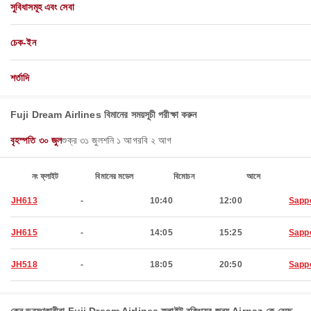
সুবিধাসমূহ এবং সেবা
চেক-ইন
শর্তাদি
Fuji Dream Airlines বিমানের সময়সূচী পরীক্ষা করুন
বৃহস্পতি ৩০ জুল
শুক্র ৩১ জুল
শনি ১ আগ
রবি ২ আগ
নং ফ্লাইট
বিমানের মডেল
বিমোচন
আসে
JH613
-
10:40
12:00
Sapp
JH615
-
14:05
15:25
Sapp
JH518
-
18:05
20:50
Sapp