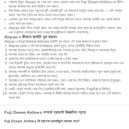
প্রোমো খুঁজুন: Airpaz-এর পেজ এবং পেজে প্রোমো কোড এবং Fuji Dream Airlines-এর সীমিত
সময়ের অফারগুলোর জন্য নিয়মিত চেক করুন।
পিক সিজন এড়িয়ে চলুন: স্কুলের ছুটি, সরকারি ছুটি এবং উৎসবের মরসুমে ভাড়া বেড়ে যায় — বেশি সাশ্রয়
করতে অফ-পিক (ভিড় কম থাকে এমন) সময়ে ভ্রমণ করুন।
একসাথে বুক করে সাশ্রয় করুন: আরও বেশি সাশ্রয় উপভোগ করতে আপনার ফ্লাইট এবং থাকার জায়গা
একই সাথে বুক করুন।
Airpaz অ্যাপ দিয়ে পেমেন্ট করুন: কম ভাড়ায় ফ্লাইট পাওয়ার জন্য অ্যাপের এক্সক্লুসিভ প্রোমো কোড
এবং শুধুমাত্র মেম্বারদের জন্য দেওয়া ডিসকাউন্টগুলো প্রায়শই সেরা উপায়।
Airpaz-এ কীভাবে ফ্লাইট বুক করবেন
Airpaz-এ Fuji Dream Airlines ফ্লাইট বুক করতে এই সহজ ধাপগুলো অনুসরণ করুন:
Airpaz.com-এ যান অথবা Airpaz অ্যাপ খুলুন, এরপর (ফ্লাইট) নির্বাচন করুন
আপনার যাত্রার শহর (যেমন- কুয়ালালামপুর) এবং গন্তব্য (যেমন- বালি, সিঙ্গাপুর বা ব্যাংকক) লিখুন
আপনার ভ্রমণের তারিখ এবং যাত্রীর সংখ্যা বেছে নিন
অ্যাভেইলেবল ফ্লাইটগুলো দেখতে (খোঁজ করুন)-এ ট্যাপ করুন
সেরা বিকল্পটি খুঁজে পেতে মূল্য, যাত্রার সময় বা ফ্লাইটের সময়কালের মতো ফিল্টারগুলো ব্যবহার করুন এবং
তারপর আপনার পছন্দের ফ্লাইটটি বেছে নিন
আপনার পাসপোর্ট বা আইডিতে ঠিক যেভাবে দেওয়া আছে, সেভাবেই যাত্রীর বিবরণ পূরণ করুন (পুরো নাম,
জন্মতারিখ, জাতীয়তা এবং যোগাযোগের তথ্য)
প্রয়োজন হলে অতিরিক্ত পরিষেবা যোগ করুন, যেমন- ব্যাগেজ, সিট নির্বাচন, খাবার বা ট্রাভেল ইন্স্যুরেন্স
আপনার বুকিংয়ের বিবরণ ভালোভাবে যাচাই করে নিন
একটি পেমেন্ট পদ্ধতি বেছে নিন (ক্রেডিট/ডেবিট কার্ড, ব্যাঙ্ক ট্রান্সফার, PayPal বা কিস্তি)
আপনার পেমেন্ট সম্পন্ন করুন—আপনার ই-টিকিট আপনার ইমেলে পাঠিয়ে দেওয়া হবে এবং এটি অ্যাপেও
পাওয়া যাবে
Fuji Dream Airlines সম্পর্কে প্রায়শই জিজ্ঞাসিত প্রশ্ন
Fuji Dream Airlines কি ব্যাগেজ অ্যালাউয়ান্স সরবরাহ করে?