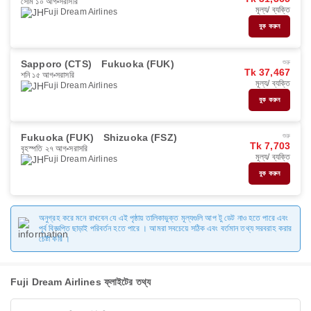
সোম ১০ আগ
সরাসরি
মূল্য/ ব্যক্তি
Fuji Dream Airlines
বুক করুন
Sapporo (CTS)
Fukuoka (FUK)
শুরু
Tk 37,467
শনি ১৫ আগ
সরাসরি
মূল্য/ ব্যক্তি
Fuji Dream Airlines
বুক করুন
Fukuoka (FUK)
Shizuoka (FSZ)
শুরু
Tk 7,703
বৃহস্পতি ২৭ আগ
সরাসরি
মূল্য/ ব্যক্তি
Fuji Dream Airlines
বুক করুন
অনুগ্রহ করে মনে রাখবেন যে এই পৃষ্ঠায় তালিকাভুক্ত মূল্যগুলি আপ টু ডেট নাও হতে পারে এবং
পূর্ব বিজ্ঞপ্তি ছাড়াই পরিবর্তন হতে পারে । আমরা সবচেয়ে সঠিক এবং বর্তমান তথ্য সরবরাহ করার
চেষ্টা করি ।
Fuji Dream Airlines ফ্লাইটের তথ্য