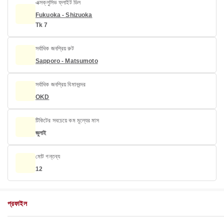
এক্সক্লুসিভ ফ্লাইট ডিল
Fukuoka - Shizuoka
Tk 7
সর্বাধিক জনপ্রিয় রুট
Sapporo - Matsumoto
সর্বাধিক জনপ্রিয় বিমানবন্দর
OKD
টিকিটের সবচেয়ে কম মূল্যের মাস
জুলাই
মোট গন্তব্য
12
প্রফাইল