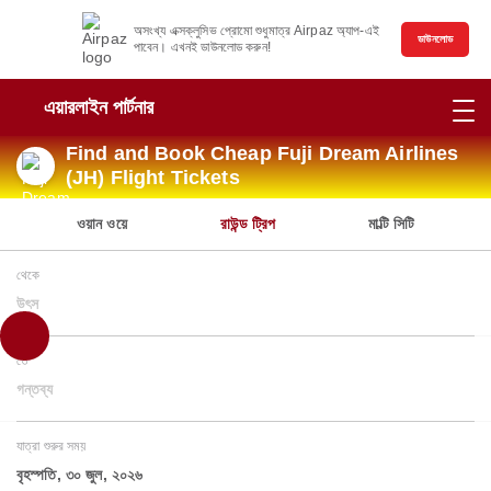
অসংখ্য এক্সক্লুসিভ প্রোমো শুধুমাত্র Airpaz অ্যাপ-এই
ডাউনলোড
পাবেন। এখনই ডাউনলোড করুন!
এয়ারলাইন পার্টনার
Find and Book Cheap Fuji Dream Airlines
(JH) Flight Tickets
ওয়ান ওয়ে
রাউন্ড ট্রিপ
মাল্টি সিটি
থেকে
উৎস
তে
গন্তব্য
যাত্রা শুরুর সময়
বৃহস্পতি, ৩০ জুল, ২০২৬