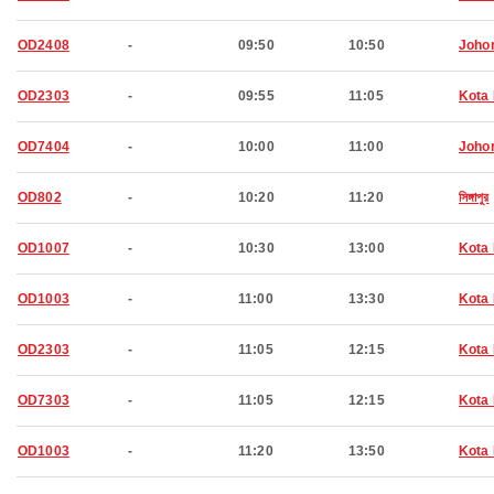
OD2408
-
09:50
10:50
Joho
OD2303
-
09:55
11:05
Kota
OD7404
-
10:00
11:00
Joho
OD802
-
10:20
11:20
সিঙ্গাপুর
OD1007
-
10:30
13:00
Kota 
OD1003
-
11:00
13:30
Kota 
OD2303
-
11:05
12:15
Kota
OD7303
-
11:05
12:15
Kota
OD1003
-
11:20
13:50
Kota 