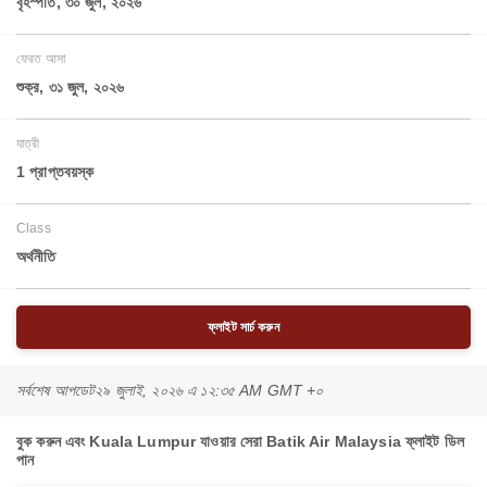
বৃহস্পতি, ৩০ জুল, ২০২৬
ফেরত আসা
শুক্র, ৩১ জুল, ২০২৬
যাত্রী
1 প্রাপ্তবয়স্ক
Class
অর্থনীতি
ফ্লাইট সার্চ করুন
সর্বশেষ আপডেট
২৯ জুলাই, ২০২৬ এ ১২:৩৫ AM GMT +০
বুক করুন এবং Kuala Lumpur যাওয়ার সেরা Batik Air Malaysia ফ্লাইট ডিল
পান