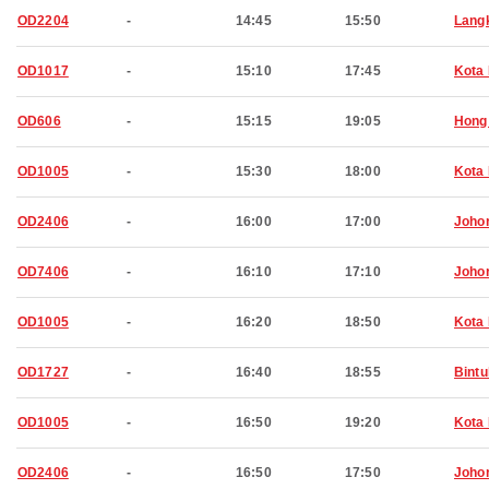
OD2204
-
14:45
15:50
Lang
OD1017
-
15:10
17:45
Kota 
OD606
-
15:15
19:05
Hong
OD1005
-
15:30
18:00
Kota 
OD2406
-
16:00
17:00
Joho
OD7406
-
16:10
17:10
Joho
OD1005
-
16:20
18:50
Kota 
OD1727
-
16:40
18:55
Bintu
OD1005
-
16:50
19:20
Kota 
OD2406
-
16:50
17:50
Joho