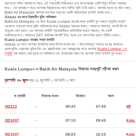
প্রাণবন্ত পর্যটন আকর্ষণের সাথে, এই গন্তব্যটি শিথিলকরণ এবং উত্তেজনার একটি নিখুঁত মিশ্রণ সরবরাহ
করে। এই অসাধারণ শহরে আপনার প্রিয়জনদের সাথে লালিত স্মৃতি তৈরি করুন। আপনার ভ্রমণের সাথে সাথে,
Batik Air Malaysia আপনার স্বপ্নের গন্তব্যে একটি আরামদায়ক ফ্লাইট অফার করে।
Airpaz এর সাথে বিরামহীন বুকিং অভিজ্ঞতা
Batik Air Malaysia এর সাথে Kuala Lumpur যাওয়ার জন্য ফ্লাইট বুক করতে অসুবিধা হচ্ছে?
যেকোনো গন্তব্যে সহজ বুকিং অভিজ্ঞতার জন্য Airpaz ব্যবহার করুন। আমাদের সাহায্যে, আপনি বিশেষ
অনুরোধ যোগ করতে এবং আপনার ফ্লাইট প্রয়োজনীয়তা কাস্টমাইজ করতে পারবেন, সব একটি
অ্যাপ্লিকেশনে। আমাদের 24/7 কাস্টমার সাপোর্ট দিয়ে, সহজ এবং হাসল-ফ্রি ভ্রমণ নিশ্চিত করুন।
Kuala Lumpur যাওয়ার সস্তা ফ্লাইট
Airpaz-এর সাথে আপনার ফ্লাইটের জন্য বিশেষ অফার পান । উত্তেজনাপূর্ণ অফারে ভরপুর আমাদের
এক্সক্লুসিভ প্রোমোর সুবিধা নিন এবং আত্মবিশ্বাস এবং স্বাচ্ছন্দ্যের সাথে আপনার
Kuala Lumpur -তে
ফ্লাইট
শুরু করুন! সেরা ভ্রমণের অভিজ্ঞতা এবং অপরাজেয় সঞ্চয় সহ আপনার সস্তা ফ্লাইট বুক করুন ।
Kuala Lumpur-এ Batik Air Malaysia বিমানের সময়সূচী পরীক্ষা করুন
বৃহস্পতি ৩০ জুল
শুক্র ৩১ জুল
শনি ১ আগ
রবি ২ আগ
নং ফ্লাইট
বিমানের মডেল
বিমোচন
আসে
OD232
-
00:45
07:40
কচি
OD1007
-
07:10
09:40
Kota 
OD1007
-
08:05
10:35
Kota 