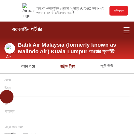
অসংখ্য এক্সক্লুসিভ প্রোমো শুধুমাত্র Airpaz অ্যাপ-এই
ডাউনলোড
পাবেন। এখনই ডাউনলোড করুন!
এয়ারলাইন পার্টনার
Batik Air Malaysia (formerly known as
Malindo Air) Kuala Lumpur যাওয়ার ফ্লাইট
ওয়ান ওয়ে
রাউন্ড ট্রিপ
মাল্টি সিটি
থেকে
উৎস
তে
গন্তব্য
যাত্রা শুরুর সময়