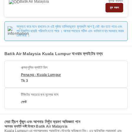
মূল্য/ ব্যক্তি
Batik Air Malaysia
বুক করুন
অনুগ্রহ করে মনে রাখবেন যে এই পৃষ্ঠায় তালিকাভুক্ত মূল্যগুলি আপ টু ডেট নাও হতে পারে এবং
পূর্ব বিজ্ঞপ্তি ছাড়াই পরিবর্তন হতে পারে । আমরা সবচেয়ে সঠিক এবং বর্তমান তথ্য সরবরাহ করার
চেষ্টা করি ।
Batik Air Malaysia Kuala Lumpur যাওয়ার ফ্লাইটের তথ্য
এক্সক্লুসিভ ফ্লাইট ডিল
Penang - Kuala Lumpur
Tk 3
টিকিটের সবচেয়ে কম মূল্যের মাস
সেপ্ট
সেরা ট্রিপ খুঁজুন এবং আপনার নিখুঁত ভ্রমণ অভিজ্ঞতা পান
আপনার ফ্লাইট সঙ্গী হিসাবে Batik Air Malaysia
Kuala Lumpur-এর শ্বাসরুদ্ধকর প্রাকৃতিক সৌন্দর্যের অভিজ্ঞতা নিন। এর আইকনিক ল্যান্ডমার্ক এবং