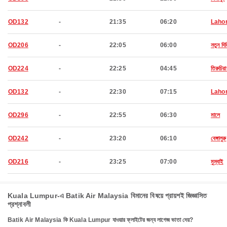
OD132
-
21:35
06:20
Laho
OD206
-
22:05
06:00
নতুন দিল
OD224
-
22:25
04:45
তিরুচিরা
OD132
-
22:30
07:15
Laho
OD296
-
22:55
06:30
মালে
OD242
-
23:20
06:10
বেঙ্গালুরু
OD216
-
23:25
07:00
মুম্বাই
Kuala Lumpur-এ Batik Air Malaysia বিমানের বিষয়ে প্রায়শই জিজ্ঞাসিত
প্রশ্নাবলী
Batik Air Malaysia কি Kuala Lumpur যাওয়ার ফ্লাইটের জন্য লাগেজ ভাতা দেয়?