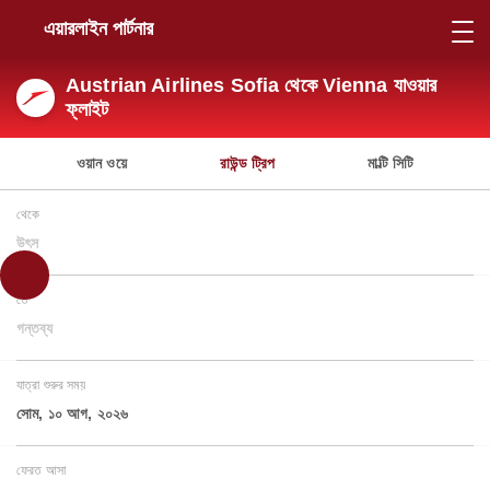
এয়ারলাইন পার্টনার
Austrian Airlines Sofia থেকে Vienna যাওয়ার
ফ্লাইট
ওয়ান ওয়ে
রাউন্ড ট্রিপ
মাল্টি সিটি
থেকে
উৎস
তে
গন্তব্য
যাত্রা শুরুর সময়
সোম, ১০ আগ, ২০২৬
ফেরত আসা