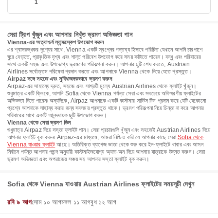
1
সেরা ট্রিপ খুঁজুন এবং আপনার নিখুঁত ভ্রমণ অভিজ্ঞতা পান
Vienna-এর অত্যাশ্চর্য ল্যান্ডস্কেপ উপভোগ করুন
এর শ্বাসরুদ্ধকর দৃশ্যের সাথে, Vienna একটি স্বপ্নের গন্তব্য হিসাবে পরিচিত যেখানে আপনি চারপাশে
ঘুরে বেড়াতে, প্রাকৃতিক দৃশ্য এবং শান্ত পরিবেশ উপভোগ করে সময় কাটাতে পারেন। বন্ধু এবং পরিবারের
সাথে একটি সহজ এবং উপভোগ্য ভ্রমণের পরিকল্পনা করুন। আপনার ছুটি শেষ করতে, Austrian
Airlines সর্বোত্তম পরিষেবা প্রদান করতে এবং আপনাকে Vienna থেকে নিয়ে যেতে প্রস্তুত।
Airpaz সঙ্গে সহজে এবং সুবিধাজনকভাবে ভ্রমণ করুন
Airpaz-এর সাহায্যে দ্রুত, সহজে এবং সাশ্রয়ী মূল্যে Austrian Airlines থেকে ফ্লাইট খুঁজুন।
শুধুমাত্র একটি ক্লিকে, আপনি Sofia থেকে Vienna পর্যন্ত সেরা এবং সবচেয়ে অবিস্মরণীয় ফ্লাইটের
অভিজ্ঞতা নিতে পারেন৷ অন্যদিকে, Airpaz আপনাকে একটি কাস্টমার সার্ভিস টিম প্রদান করে যেটি যেকোনো
প্রশ্নে আপনাকে সাহায্য করার জন্য সবসময় প্রস্তুত থাকে। ভ্রমণ পরিকল্পনা নিয়ে চিন্তা না করে আপনার
পরিবারের সাথে একটি আনন্দদায়ক ছুটি উপভোগ করুন।
Vienna থেকে সেরা ভ্রমণ ডিল
শুধুমাত্র Airpaz দিয়ে সস্তা ফ্লাইট পান। সেরা প্রচারগুলি খুঁজুন এবং সহজেই Austrian Airlines দিয়ে
আপনার ফ্লাইট বুক করুন৷ Airpaz-এর মাধ্যমে, আমরা নিশ্চিত করি যে আপনার কাছে সেরা
Sofia থেকে
Vienna যাওয়ার ফ্লাইট
আছে। অতিরিক্ত ব্যাগেজ ভাতা থেকে শুরু করে ইন-ফ্লাইটে খাবার এবং আসন
নির্বাচন পর্যন্ত আপনার পছন্দ অনুযায়ী কাস্টমাইজযোগ্য অ্যাড-অন দিয়ে আপনার যাত্রাকে উন্নত করুন। সেরা
ভ্রমণ অভিজ্ঞতা এবং অপরাজেয় সঞ্চয় সহ আপনার সস্তা ফ্লাইট বুক করুন।
Sofia থেকে Vienna যাওয়ার Austrian Airlines ফ্লাইটের সময়সূচী দেখুন
রবি ৯ আগ
সোম ১০ আগ
মঙ্গল ১১ আগ
বুধ ১২ আগ