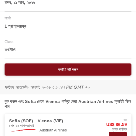
মঙ্গল, ১১ আগ, ২০২৬
যাত্রী
1 প্রাপ্তবয়স্ক
Class
অর্থনীতি
ফ্লাইট সার্চ করুন
সর্বশেষ আপডেট
৮ আগস্ট, ২০২৬ এ ১০:৫৭ PM GMT +০
বুক করুন এবং Sofia থেকে Vienna পর্যন্ত সেরা Austrian Airlines ফ্লাইট ডিল
পান
Sofia (SOF)
Vienna (VIE)
শুরু
US$ 86.59
সোম ১০ আগ
সরাসরি
মূল্য/ ব্যক্তি
Austrian Airlines