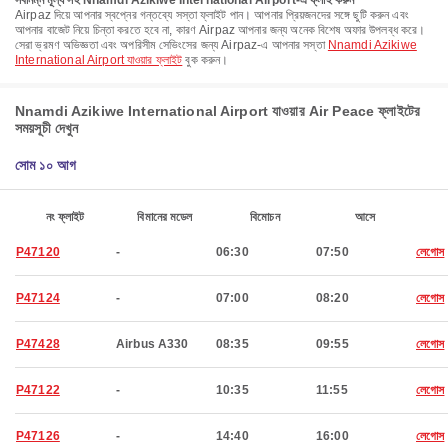
সর্বনিম্ন মূল্য সহ Nnamdi Azikiwe International Airport-এ ফ্লাই করুন
Airpaz দিয়ে আপনার স্বপ্নের গন্তব্যে সস্তা ফ্লাইট পান। আপনার প্রিয়জনদের সঙ্গে ছুটি করুন এবং
আপনার বাজেট নিয়ে চিন্তা করতে হবে না, কারণ Airpaz আপনার জন্য অনেক বিশেষ অফার উপলব্ধ করে।
সেরা ভ্রমণ অভিজ্ঞতা এবং অপরিসীম সেভিংসের জন্য Airpaz-এ আপনার সস্তা
Nnamdi Azikiwe
International Airport যাওয়ার ফ্লাইট
বুক করুন।
Nnamdi Azikiwe International Airport যাওয়ার Air Peace ফ্লাইটের
সময়সূচী দেখুন
সোম ১০ আগ
নং ফ্লাইট
বিমানের মডেল
বিমোচন
আসে
P47120
-
06:30
07:50
লেগোস
P47124
-
07:00
08:20
লেগোস
P47428
Airbus A330
08:35
09:55
লেগোস
P47122
-
10:35
11:55
লেগোস
P47126
-
14:40
16:00
লেগোস