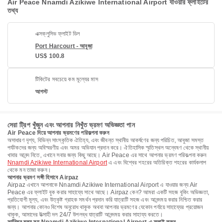
Air Peace Nnamdi Azikiwe International Airport যাওয়ার ফ্লাইটের
তথ্য
এক্সক্লুসিভ ফ্লাইট ডিল
Port Harcourt - আবুজা
US$ 100.8
টিকিটের সবচেয়ে কম মূল্যের মাস
আগস্ট
সেরা ট্রিপ খুঁজুন এবং আপনার নিখুঁত ভ্রমণ অভিজ্ঞতা পান
Air Peace দিয়ে আপনার ভ্রমণের পরিকল্পনা করুন
অসাধারণ দৃশ্য, বিভিন্ন সাংস্কৃতিক ঐতিহ্য, এবং জীবন্ত স্থানীয় আকর্ষণের জন্য পরিচিত, আবুজা সমস্ত
পর্যটকদের জন্য অবিস্মরণীয় এবং অমর অভিযান প্রদান করে। ঐতিহাসিক স্মৃতিস্থল অন্বেষণ থেকে স্থানীয়
খাবার আনন্দ নিতে, এখানে সবার জন্য কিছু আছে। Air Peace এর সাথে আপনার ভ্রমণ পরিকল্পনা করুন
Nnamdi Azikiwe International Airport
এ এবং বিশ্বের শহরের অতিরিক্ত শহরের কার্যকলাপ
থেকে মন তাজা করুন।
আপনার ভ্রমণ সঙ্গী হিসাবে Airpaz
Airpaz এখানে আপনাকে Nnamdi Azikiwe International Airport এ যাওয়ার জন্য Air
Peace এর ফ্লাইট বুক করার সাহায্যে সাথে আছে। Airpaz কেন? আমরা একটি সহজ বুকিং অভিজ্ঞতা,
প্রতিযোগী মূল্য, এবং উত্কৃষ্ট গ্রাহক সমর্থন প্রদান করি যাত্রাটি সহজ এবং আনন্দময় করার নিশ্চিত করার
জন্য। আপনার কোনও বিশেষ অনুরোধ থাকুক অথবা আপনার ভ্রমণের যেকোন পর্যায়ে সাহায্যের প্রয়োজন
থাকুক, আমাদের উত্সাহী দল 24/7 উপলব্ধ যাত্রাটি আনন্দময় করার সাহায্য করতে।