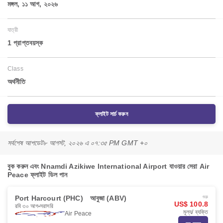
মঙ্গল, ১১ আগ, ২০২৬
যাত্রী
1 প্রাপ্তবয়স্ক
Class
অর্থনীতি
ফ্লাইট সার্চ করুন
সর্বশেষ আপডেট
৮ আগস্ট, ২০২৬ এ ০৭:৩৫ PM GMT +০
বুক করুন এবং Nnamdi Azikiwe International Airport যাওয়ার সেরা Air
Peace ফ্লাইট ডিল পান
Port Harcourt (PHC)
আবুজা (ABV)
শুরু
US$ 100.8
রবি ৩০ আগ
সরাসরি
মূল্য/ ব্যক্তি
Air Peace