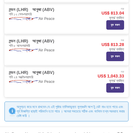
লন্ডন (LHR)
আবুজা (ABV)
শুরু
US$ 813.04
শনি ১২ সেপ
সরাসরি
মূল্য/ ব্যক্তি
Air Peace
বুক করুন
লন্ডন (LHR)
আবুজা (ABV)
শুরু
US$ 813.28
শনি ৮ আগ
সরাসরি
মূল্য/ ব্যক্তি
Air Peace
বুক করুন
লন্ডন (LHR)
আবুজা (ABV)
শুরু
US$ 1,043.33
শনি ২৪ অক্টো
সরাসরি
মূল্য/ ব্যক্তি
Air Peace
বুক করুন
অনুগ্রহ করে মনে রাখবেন যে এই পৃষ্ঠায় তালিকাভুক্ত মূল্যগুলি আপ টু ডেট নাও হতে পারে এবং
পূর্ব বিজ্ঞপ্তি ছাড়াই পরিবর্তন হতে পারে । আমরা সবচেয়ে সঠিক এবং বর্তমান তথ্য সরবরাহ করার
চেষ্টা করি ।