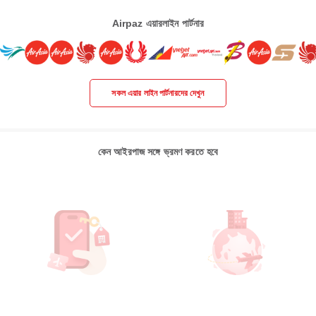
Airpaz এয়ারলাইন পার্টনার
সকল এয়ার লাইন পার্টনারদের দেখুন
কেন আইরপাজ সঙ্গে ভ্রমণ করতে হবে