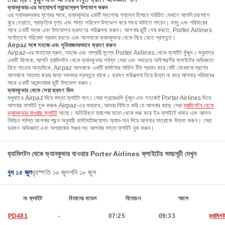
ভ্যানকুভার-এর অত্যাশ্চর্য ল্যান্ডস্কেপ উপভোগ করুন
এর শ্বাসরুদ্ধকর দৃশ্যের সাথে, ভ্যানকুভার একটি স্বপ্নের গন্তব্য হিসাবে পরিচিত যেখানে আপনি চারপাশে
ঘুরে বেড়াতে, প্রাকৃতিক দৃশ্য এবং শান্ত পরিবেশ উপভোগ করে সময় কাটাতে পারেন। বন্ধু এবং পরিবারের
সাথে একটি সহজ এবং উপভোগ্য ভ্রমণের পরিকল্পনা করুন। আপনার ছুটি শেষ করতে, Porter Airlines
সর্বোত্তম পরিষেবা প্রদান করতে এবং আপনাকে ভ্যানকুভার থেকে নিয়ে যেতে প্রস্তুত।
Airpaz সঙ্গে সহজে এবং সুবিধাজনকভাবে ভ্রমণ করুন
Airpaz-এর সাহায্যে দ্রুত, সহজে এবং সাশ্রয়ী মূল্যে Porter Airlines থেকে ফ্লাইট খুঁজুন। শুধুমাত্র
একটি ক্লিকে, আপনি হ্যামিলটন থেকে ভ্যানকুভার পর্যন্ত সেরা এবং সবচেয়ে অবিস্মরণীয় ফ্লাইটের অভিজ্ঞতা
নিতে পারেন৷ অন্যদিকে, Airpaz আপনাকে একটি কাস্টমার সার্ভিস টিম প্রদান করে যেটি যেকোনো প্রশ্নে
আপনাকে সাহায্য করার জন্য সবসময় প্রস্তুত থাকে। ভ্রমণ পরিকল্পনা নিয়ে চিন্তা না করে আপনার পরিবারের
সাথে একটি আনন্দদায়ক ছুটি উপভোগ করুন।
ভ্যানকুভার থেকে সেরা ভ্রমণ ডিল
শুধুমাত্র Airpaz দিয়ে সস্তা ফ্লাইট পান। সেরা প্রচারগুলি খুঁজুন এবং সহজেই Porter Airlines দিয়ে
আপনার ফ্লাইট বুক করুন৷ Airpaz-এর মাধ্যমে, আমরা নিশ্চিত করি যে আপনার কাছে সেরা
হ্যামিলটন থেকে
ভ্যানকুভার যাওয়ার ফ্লাইট
আছে। অতিরিক্ত ব্যাগেজ ভাতা থেকে শুরু করে ইন-ফ্লাইটে খাবার এবং আসন
নির্বাচন পর্যন্ত আপনার পছন্দ অনুযায়ী কাস্টমাইজযোগ্য অ্যাড-অন দিয়ে আপনার যাত্রাকে উন্নত করুন। সেরা
ভ্রমণ অভিজ্ঞতা এবং অপরাজেয় সঞ্চয় সহ আপনার সস্তা ফ্লাইট বুক করুন।
হ্যামিলটন থেকে ভ্যানকুভার যাওয়ার Porter Airlines ফ্লাইটের সময়সূচী দেখুন
বুধ ১৫ জুল
বৃহস্পতি ১৬ জুল
শনি ১৮ জুল
নং ফ্লাইট
বিমানের মডেল
বিমোচন
আসে
PD481
-
07:25
09:33
হ্যামিল