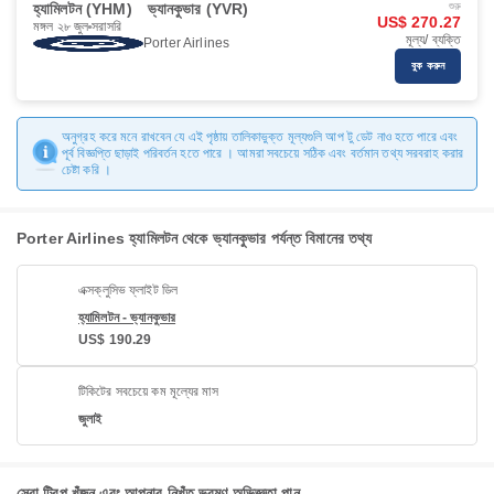
হ্যামিলটন (YHM)
ভ্যানকুভার (YVR)
শুরু
US$ 270.27
মঙ্গল ২৮ জুল
সরাসরি
মূল্য/ ব্যক্তি
Porter Airlines
বুক করুন
অনুগ্রহ করে মনে রাখবেন যে এই পৃষ্ঠায় তালিকাভুক্ত মূল্যগুলি আপ টু ডেট নাও হতে পারে এবং
পূর্ব বিজ্ঞপ্তি ছাড়াই পরিবর্তন হতে পারে । আমরা সবচেয়ে সঠিক এবং বর্তমান তথ্য সরবরাহ করার
চেষ্টা করি ।
Porter Airlines হ্যামিলটন থেকে ভ্যানকুভার পর্যন্ত বিমানের তথ্য
এক্সক্লুসিভ ফ্লাইট ডিল
হ্যামিলটন - ভ্যানকুভার
US$ 190.29
টিকিটের সবচেয়ে কম মূল্যের মাস
জুলাই
সেরা ট্রিপ খুঁজুন এবং আপনার নিখুঁত ভ্রমণ অভিজ্ঞতা পান