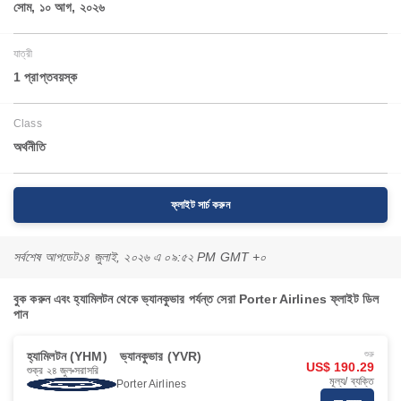
সোম, ১০ আগ, ২০২৬
যাত্রী
1 প্রাপ্তবয়স্ক
Class
অর্থনীতি
ফ্লাইট সার্চ করুন
সর্বশেষ আপডেট
১৪ জুলাই, ২০২৬ এ ০৯:৫২ PM GMT +০
বুক করুন এবং হ্যামিলটন থেকে ভ্যানকুভার পর্যন্ত সেরা Porter Airlines ফ্লাইট ডিল
পান
হ্যামিলটন (YHM)
ভ্যানকুভার (YVR)
শুরু
US$ 190.29
শুক্র ২৪ জুল
সরাসরি
মূল্য/ ব্যক্তি
Porter Airlines