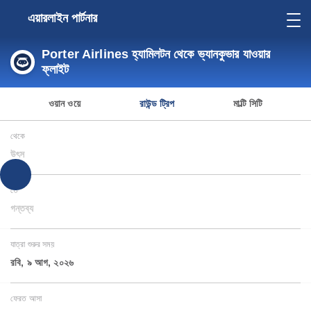
এয়ারলাইন পার্টনার
Porter Airlines হ্যামিলটন থেকে ভ্যানকুভার যাওয়ার
ফ্লাইট
ওয়ান ওয়ে
রাউন্ড ট্রিপ
মাল্টি সিটি
থেকে
উৎস
তে
গন্তব্য
যাত্রা শুরুর সময়
রবি, ৯ আগ, ২০২৬
ফেরত আসা