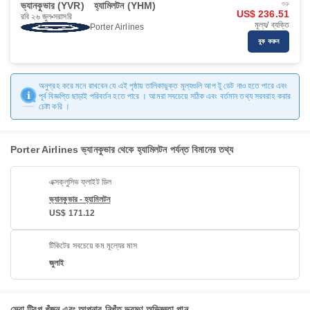
ভ্যানকুভার (YVR)
হ্যামিলটন (YHM)
শুরু
US$ 236.51
রবি ২৬ জুল
সরাসরি
মূল্য/ ব্যক্তি
Porter Airlines
বুক করুন
অনুগ্রহ করে মনে রাখবেন যে এই পৃষ্ঠায় তালিকাভুক্ত মূল্যগুলি আপ টু ডেট নাও হতে পারে এবং
পূর্ব বিজ্ঞপ্তি ছাড়াই পরিবর্তন হতে পারে । আমরা সবচেয়ে সঠিক এবং বর্তমান তথ্য সরবরাহ করার
চেষ্টা করি ।
Porter Airlines ভ্যানকুভার থেকে হ্যামিলটন পর্যন্ত বিমানের তথ্য
এক্সক্লুসিভ ফ্লাইট ডিল
ভ্যানকুভার - হ্যামিলটন
US$ 171.12
টিকিটের সবচেয়ে কম মূল্যের মাস
জুলাই
সেরা ট্রিপ খুঁজুন এবং আপনার নিখুঁত ভ্রমণ অভিজ্ঞতা পান