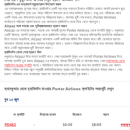
হ্যামিলটন-এর অত্যাশ্চর্য ল্যান্ডস্কেপ উপভোগ করুন
এর শ্বাসরুদ্ধকর দৃশ্যের সাথে, হ্যামিলটন একটি স্বপ্নের গন্তব্য হিসাবে পরিচিত যেখানে আপনি চারপাশে ঘুরে
বেড়াতে, প্রাকৃতিক দৃশ্য এবং শান্ত পরিবেশ উপভোগ করে সময় কাটাতে পারেন। বন্ধু এবং পরিবারের সাথে
একটি সহজ এবং উপভোগ্য ভ্রমণের পরিকল্পনা করুন। আপনার ছুটি শেষ করতে, Porter Airlines
সর্বোত্তম পরিষেবা প্রদান করতে এবং আপনাকে হ্যামিলটন থেকে নিয়ে যেতে প্রস্তুত।
Airpaz সঙ্গে সহজে এবং সুবিধাজনকভাবে ভ্রমণ করুন
Airpaz-এর সাহায্যে দ্রুত, সহজে এবং সাশ্রয়ী মূল্যে Porter Airlines থেকে ফ্লাইট খুঁজুন। শুধুমাত্র
একটি ক্লিকে, আপনি ভ্যানকুভার থেকে হ্যামিলটন পর্যন্ত সেরা এবং সবচেয়ে অবিস্মরণীয় ফ্লাইটের অভিজ্ঞতা
নিতে পারেন৷ অন্যদিকে, Airpaz আপনাকে একটি কাস্টমার সার্ভিস টিম প্রদান করে যেটি যেকোনো প্রশ্নে
আপনাকে সাহায্য করার জন্য সবসময় প্রস্তুত থাকে। ভ্রমণ পরিকল্পনা নিয়ে চিন্তা না করে আপনার পরিবারের
সাথে একটি আনন্দদায়ক ছুটি উপভোগ করুন।
হ্যামিলটন থেকে সেরা ভ্রমণ ডিল
শুধুমাত্র Airpaz দিয়ে সস্তা ফ্লাইট পান। সেরা প্রচারগুলি খুঁজুন এবং সহজেই Porter Airlines দিয়ে
আপনার ফ্লাইট বুক করুন৷ Airpaz-এর মাধ্যমে, আমরা নিশ্চিত করি যে আপনার কাছে সেরা
ভ্যানকুভার থেকে
হ্যামিলটন যাওয়ার ফ্লাইট
আছে। অতিরিক্ত ব্যাগেজ ভাতা থেকে শুরু করে ইন-ফ্লাইটে খাবার এবং আসন
নির্বাচন পর্যন্ত আপনার পছন্দ অনুযায়ী কাস্টমাইজযোগ্য অ্যাড-অন দিয়ে আপনার যাত্রাকে উন্নত করুন। সেরা
ভ্রমণ অভিজ্ঞতা এবং অপরাজেয় সঞ্চয় সহ আপনার সস্তা ফ্লাইট বুক করুন।
ভ্যানকুভার থেকে হ্যামিলটন যাওয়ার Porter Airlines ফ্লাইটের সময়সূচী দেখুন
বুধ ১৫ জুল
নং ফ্লাইট
বিমানের মডেল
বিমোচন
আসে
PD482
-
10:30
18:00
ভ্যানকু