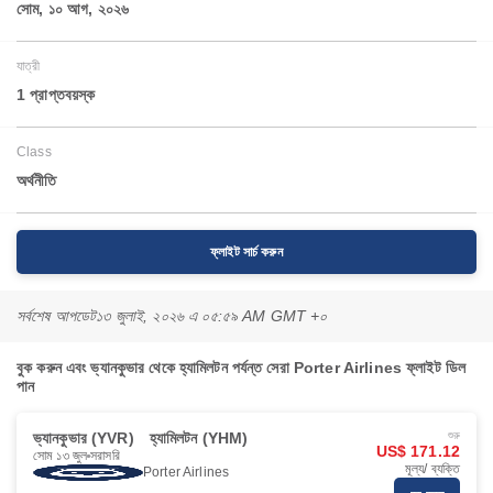
সোম, ১০ আগ, ২০২৬
যাত্রী
1 প্রাপ্তবয়স্ক
Class
অর্থনীতি
ফ্লাইট সার্চ করুন
সর্বশেষ আপডেট
১৩ জুলাই, ২০২৬ এ ০৫:৫৯ AM GMT +০
বুক করুন এবং ভ্যানকুভার থেকে হ্যামিলটন পর্যন্ত সেরা Porter Airlines ফ্লাইট ডিল
পান
ভ্যানকুভার (YVR)
হ্যামিলটন (YHM)
শুরু
US$ 171.12
সোম ১৩ জুল
সরাসরি
মূল্য/ ব্যক্তি
Porter Airlines