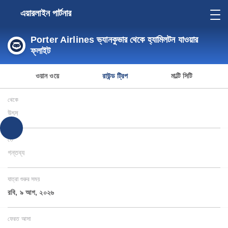
এয়ারলাইন পার্টনার
Porter Airlines ভ্যানকুভার থেকে হ্যামিলটন যাওয়ার
ফ্লাইট
ওয়ান ওয়ে
রাউন্ড ট্রিপ
মাল্টি সিটি
থেকে
উৎস
তে
গন্তব্য
যাত্রা শুরুর সময়
রবি, ৯ আগ, ২০২৬
ফেরত আসা