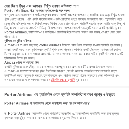
সেরা ট্রিপ খুঁজুন এবং আপনার নিখুঁত ভ্রমণ অভিজ্ঞতা পান
Porter Airlines দিয়ে আপনার অ্যাডভেঞ্চার শুরু করুন
অন্বেষণ করার জন্য অনেক পর্যটন গন্তব্য রয়েছে, আপনি সহজেই আপনার দু: সাহসিক কাজ জন্য নিখুঁত জায়গা
খুঁজে পেতে পারেন। এটি একটি যাত্রার জন্য একটি রোমান্টিক শহরে যাচ্ছেন, সংস্কৃতির সাথে স্পন্দনশীল শহুরে
কেন্দ্রগুলি আবিষ্কার করা বা নির্মল সৈকতে শিথিল হওয়া হোক না কেন, প্রতিটি ধরণের ভ্রমণকারীর জন্য কিছু না
কিছু রয়েছে। আপনার নখদর্পণে বিভিন্ন বিকল্পের সাথে, আপনার আদর্শ গন্তব্যটি কেবল একটি ফ্লাইট দূরে।
Porter Airlines, হ্যামিলটন-এর জনপ্রিয় এয়ারলাইন দিয়ে আপনার ভ্রমণ শুরু করুন, যেখানে সেরা সেবা
পাওয়া যায়।
সুবিধাজনক বুকিং পরিষেবা
Airpaz এর মাধ্যমে সহজেই Porter Airlines দিয়ে আপনার প্রিয় গন্তব্যে যাওয়ার ফ্লাইট বুক করুন।
আমরা একটি দ্রুত এবং সুবিধাজনক ফ্লাইট বুকিং সেবা প্রদান। আপনার ফ্লাইটের জন্য আপনার যদি কোনও
বিশেষ অনুরোধ থাকে তবে আমরা এয়ারলাইনের সাথে যোগাযোগে সহায়তা করতে পারি। হ্যামিলটন থেকে একটি
সুবিধাজনক বিমান বুক করুন।
Airpaz থেকে অপরাজেয় ডিল
ফ্লাইট বুকিংয়ের জন্য Airpaz কে আপনার সেরা পছন্দ করুন এবং আকর্ষণীয় অফার উপভোগ করুন।
Airpaz-এর স্বজ্ঞাত অনলাইন বুকিং সিস্টেমের মাধ্যমে, আপনি আপনার বাজেটের সাথে মানানসই সস্তা
ফ্লাইটগুলি দ্রুত অনুসন্ধান করতে, তুলনা করতে এবং নিরাপদ করতে পারেন৷ ভ্রমণের সেরা অভিজ্ঞতা এবং
অপরাজেয় সঞ্চয়ের জন্য আপনার সস্তার
হ্যামিলটন থেকে ফ্লাইট
বুক করুন।
Porter Airlines-এর হ্যামিলটন থেকে ফ্লাইট সম্পর্কিত সাধারণ প্রশ্ন ও উত্তর
Porter Airlines কি হ্যামিলটন থেকে ফ্লাইটের জন্য লাগেজ ভাতা দেয়?
না, Porter Airlines হ্যামিলটন থেকে পরিচালিত ডমেস্টিক & আন্তর্জাতিক ফ্লাইটের জন্য বিনামূল্যের
ব্যাগেজ অন্তর্ভুক্ত করে না। আপনাকে আলাদাভাবে ব্যাগেজ কিনতে হবে।