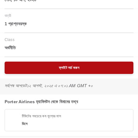
যাত্রী
1 প্রাপ্তবয়স্ক
Class
অর্থনীতি
ফ্লাইট সার্চ করুন
সর্বশেষ আপডেট
১২ আগস্ট, ২০২৫ এ ০৭:০১ AM GMT +০
Porter Airlines হ্যামিলটন থেকে বিমানের তথ্য
টিকিটের সবচেয়ে কম মূল্যের মাস
ডিসে