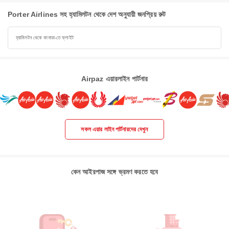
Porter Airlines সহ হ্যামিলটন থেকে দেশ অনুযায়ী জনপ্রিয় রুট
হ্যামিলটন থেকে কানাডা-তে ফ্লাইট
Airpaz এয়ারলাইন পার্টনার
সকল এয়ার লাইন পার্টনারদের দেখুন
কেন আইরপাজ সঙ্গে ভ্রমণ করতে হবে