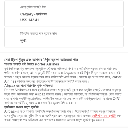
এক্সক্লুসিভ ফ্লাইট ডিল
Calgary - হ্যামিলটন
US$ 142.41
টিকিটের সবচেয়ে কম মূল্যের মাস
জুলাই
সেরা ট্রিপ খুঁজুন এবং আপনার নিখুঁত ভ্রমণ অভিজ্ঞতা পান
আপনার ফ্লাইট সঙ্গী হিসাবে Porter Airlines
হ্যামিলটন-এর শ্বাসরুদ্ধকর প্রাকৃতিক সৌন্দর্যের অভিজ্ঞতা নিন। এর আইকনিক ল্যান্ডমার্ক এবং প্রাণবন্ত
পর্যটন আকর্ষণের সাথে, এই গন্তব্যটি শিথিলকরণ এবং উত্তেজনার একটি নিখুঁত মিশ্রণ সরবরাহ করে। এই
অসাধারণ শহরে আপনার প্রিয়জনদের সাথে লালিত স্মৃতি তৈরি করুন। আপনার ভ্রমণের সাথে সাথে, Porter
Airlines আপনার স্বপ্নের গন্তব্যে একটি আরামদায়ক ফ্লাইট অফার করে।
Airpaz এর সাথে বিরামহীন বুকিং অভিজ্ঞতা
Porter Airlines এর সাথে হ্যামিলটন যাওয়ার জন্য ফ্লাইট বুক করতে অসুবিধা হচ্ছে? যেকোনো গন্তব্যে
সহজ বুকিং অভিজ্ঞতার জন্য Airpaz ব্যবহার করুন। আমাদের সাহায্যে, আপনি বিশেষ অনুরোধ যোগ করতে
এবং আপনার ফ্লাইট প্রয়োজনীয়তা কাস্টমাইজ করতে পারবেন, সব একটি অ্যাপ্লিকেশনে। আমাদের 24/7
কাস্টমার সাপোর্ট দিয়ে, সহজ এবং হাসল-ফ্রি ভ্রমণ নিশ্চিত করুন।
হ্যামিলটন যাওয়ার সস্তা ফ্লাইট
Airpaz-এর সাথে আপনার ফ্লাইটের জন্য বিশেষ অফার পান । উত্তেজনাপূর্ণ অফারে ভরপুর আমাদের
এক্সক্লুসিভ প্রোমোর সুবিধা নিন এবং আত্মবিশ্বাস এবং স্বাচ্ছন্দ্যের সাথে আপনার
হ্যামিলটন -তে ফ্লাইট
শুরু
করুন! সেরা ভ্রমণের অভিজ্ঞতা এবং অপরাজেয় সঞ্চয় সহ আপনার সস্তা ফ্লাইট বুক করুন ।