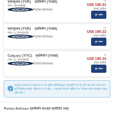
ভ্যানকুভার (YVR)
হ্যামিলটন (YHM)
শুরু
US$ 188.51
রবি ৯ আগ
সরাসরি
মূল্য/ ব্যক্তি
Porter Airlines
বুক করুন
ভ্যানকুভার (YVR)
হ্যামিলটন (YHM)
শুরু
US$ 189.22
শুক্র ২১ আগ
সরাসরি
মূল্য/ ব্যক্তি
Porter Airlines
বুক করুন
Calgary (YYC)
হ্যামিলটন (YHM)
শুরু
US$ 190.22
সোম ২৪ আগ
সরাসরি
মূল্য/ ব্যক্তি
Porter Airlines
বুক করুন
অনুগ্রহ করে মনে রাখবেন যে এই পৃষ্ঠায় তালিকাভুক্ত মূল্যগুলি আপ টু ডেট নাও হতে পারে এবং
পূর্ব বিজ্ঞপ্তি ছাড়াই পরিবর্তন হতে পারে । আমরা সবচেয়ে সঠিক এবং বর্তমান তথ্য সরবরাহ করার
চেষ্টা করি ।
Porter Airlines হ্যামিলটন যাওয়ার ফ্লাইটের তথ্য