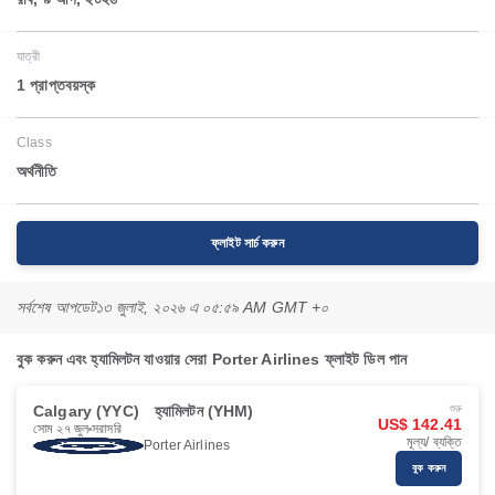
যাত্রী
1 প্রাপ্তবয়স্ক
Class
অর্থনীতি
ফ্লাইট সার্চ করুন
সর্বশেষ আপডেট
১৩ জুলাই, ২০২৬ এ ০৫:৫৯ AM GMT +০
বুক করুন এবং হ্যামিলটন যাওয়ার সেরা Porter Airlines ফ্লাইট ডিল পান
Calgary (YYC)
হ্যামিলটন (YHM)
শুরু
US$ 142.41
সোম ২৭ জুল
সরাসরি
মূল্য/ ব্যক্তি
Porter Airlines
বুক করুন