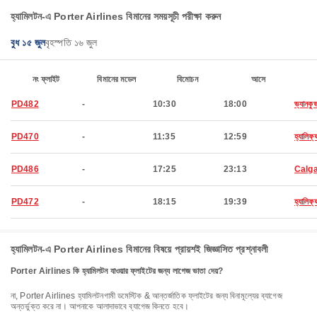
হ্যামিলটন-এ Porter Airlines বিমানের সময়সূচী পরীক্ষা করুন
বুধ ১৫ জুল
বৃহস্পতি ১৬ জুল
নং ফ্লাইট
বিমানের মডেল
বিমোচন
আসে
PD482
-
10:30
18:00
ভ্যানকু
PD470
-
11:35
12:59
হ্যালিফ্য
PD486
-
17:25
23:13
Calg
PD472
-
18:15
19:39
হ্যালিফ্য
হ্যামিলটন-এ Porter Airlines বিমানের বিষয়ে প্রায়শই জিজ্ঞাসিত প্রশ্নাবলী
Porter Airlines কি হ্যামিলটন যাওয়ার ফ্লাইটের জন্য লাগেজ ভাতা দেয়?
না, Porter Airlines হ্যামিলটনগামী ডমেস্টিক & আন্তর্জাতিক ফ্লাইটের জন্য বিনামূল্যের ব্যাগেজ
অন্তর্ভুক্ত করে না। আপনাকে আলাদাভাবে ব্যাগেজ কিনতে হবে।