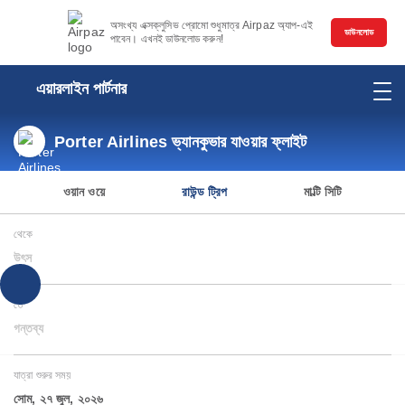
অসংখ্য এক্সক্লুসিভ প্রোমো শুধুমাত্র Airpaz অ্যাপ-এই
ডাউনলোড
পাবেন। এখনই ডাউনলোড করুন!
এয়ারলাইন পার্টনার
Porter Airlines ভ্যানকুভার যাওয়ার ফ্লাইট
ওয়ান ওয়ে
রাউন্ড ট্রিপ
মাল্টি সিটি
থেকে
উৎস
তে
গন্তব্য
যাত্রা শুরুর সময়
সোম, ২৭ জুল, ২০২৬