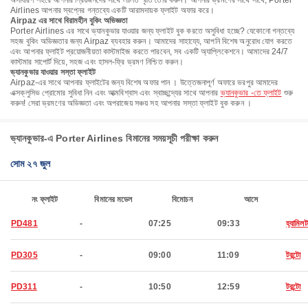
অসাধারণ শহরে আপনার প্রিয়জনদের সাথে লালিত স্মৃতি তৈরি করুন। আপনার ভ্রমণের সাথে সাথে, Porter
Airlines আপনার স্বপ্নের গন্তব্যে একটি আরামদায়ক ফ্লাইট অফার করে।
Airpaz এর সাথে বিরামহীন বুকিং অভিজ্ঞতা
Porter Airlines এর সাথে ভ্যানকুভার যাওয়ার জন্য ফ্লাইট বুক করতে অসুবিধা হচ্ছে? যেকোনো গন্তব্যে
সহজ বুকিং অভিজ্ঞতার জন্য Airpaz ব্যবহার করুন। আমাদের সাহায্যে, আপনি বিশেষ অনুরোধ যোগ করতে
এবং আপনার ফ্লাইট প্রয়োজনীয়তা কাস্টমাইজ করতে পারবেন, সব একটি অ্যাপ্লিকেশনে। আমাদের 24/7
কাস্টমার সাপোর্ট দিয়ে, সহজ এবং হাসল-ফ্রি ভ্রমণ নিশ্চিত করুন।
ভ্যানকুভার যাওয়ার সস্তা ফ্লাইট
Airpaz-এর সাথে আপনার ফ্লাইটের জন্য বিশেষ অফার পান । উত্তেজনাপূর্ণ অফারে ভরপুর আমাদের
এক্সক্লুসিভ প্রোমোর সুবিধা নিন এবং আত্মবিশ্বাস এবং স্বাচ্ছন্দ্যের সাথে আপনার
ভ্যানকুভার -তে ফ্লাইট
শুরু
করুন! সেরা ভ্রমণের অভিজ্ঞতা এবং অপরাজেয় সঞ্চয় সহ আপনার সস্তা ফ্লাইট বুক করুন ।
ভ্যানকুভার-এ Porter Airlines বিমানের সময়সূচী পরীক্ষা করুন
সোম ২৭ জুল
নং ফ্লাইট
বিমানের মডেল
বিমোচন
আসে
PD481
-
07:25
09:33
হ্যামিল
PD305
-
09:00
11:09
টরন্টো
PD311
-
10:50
12:59
টরন্টো