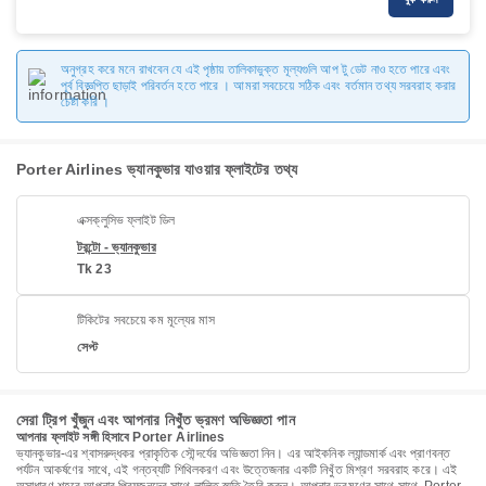
অনুগ্রহ করে মনে রাখবেন যে এই পৃষ্ঠায় তালিকাভুক্ত মূল্যগুলি আপ টু ডেট নাও হতে পারে এবং
পূর্ব বিজ্ঞপ্তি ছাড়াই পরিবর্তন হতে পারে । আমরা সবচেয়ে সঠিক এবং বর্তমান তথ্য সরবরাহ করার
চেষ্টা করি ।
Porter Airlines ভ্যানকুভার যাওয়ার ফ্লাইটের তথ্য
এক্সক্লুসিভ ফ্লাইট ডিল
টরন্টো - ভ্যানকুভার
Tk 23
টিকিটের সবচেয়ে কম মূল্যের মাস
সেপ্ট
সেরা ট্রিপ খুঁজুন এবং আপনার নিখুঁত ভ্রমণ অভিজ্ঞতা পান
আপনার ফ্লাইট সঙ্গী হিসাবে Porter Airlines
ভ্যানকুভার-এর শ্বাসরুদ্ধকর প্রাকৃতিক সৌন্দর্যের অভিজ্ঞতা নিন। এর আইকনিক ল্যান্ডমার্ক এবং প্রাণবন্ত
পর্যটন আকর্ষণের সাথে, এই গন্তব্যটি শিথিলকরণ এবং উত্তেজনার একটি নিখুঁত মিশ্রণ সরবরাহ করে। এই