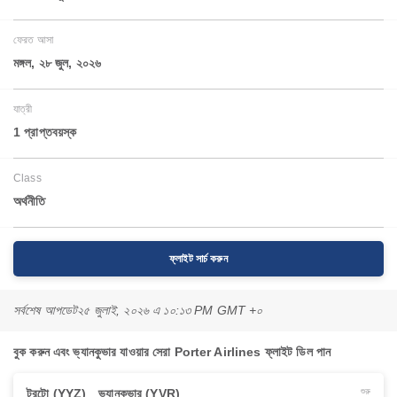
ফেরত আসা
মঙ্গল, ২৮ জুল, ২০২৬
যাত্রী
1 প্রাপ্তবয়স্ক
Class
অর্থনীতি
ফ্লাইট সার্চ করুন
সর্বশেষ আপডেট
২৫ জুলাই, ২০২৬ এ ১০:১৩ PM GMT +০
বুক করুন এবং ভ্যানকুভার যাওয়ার সেরা Porter Airlines ফ্লাইট ডিল পান
টরন্টো (YYZ)
ভ্যানকুভার (YVR)
শুরু