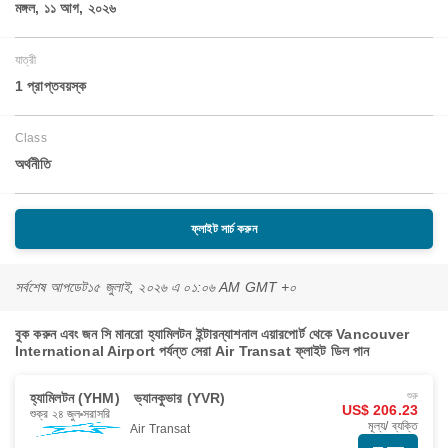
মঙ্গল, ১১ আগ, ২০২৬
যাত্রী
1 প্রাপ্তবয়স্ক
Class
অর্থনীতি
ফ্লাইট সার্চ করুন
সর্বশেষ আপডেট
১৫ জুলাই, ২০২৬ এ ০১:০৬ AM GMT +০
বুক করুন এবং জন সি মানরো হ্যামিলটন ইন্টারন্যাশনাল এয়ারপোর্ট থেকে Vancouver
International Airport পর্যন্ত সেরা Air Transat ফ্লাইট ডিল পান
হ্যামিলটন (YHM)
ভ্যানকুভার (YVR)
শুরু
US$ 206.23
শুক্র ২৪ জুল
সরাসরি
মূল্য/ ব্যক্তি
Air Transat