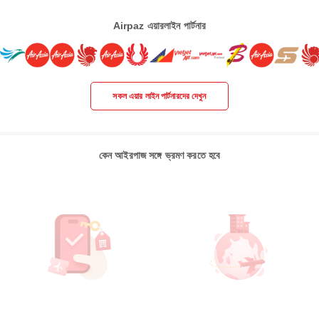
Airpaz এয়ারলাইন পার্টনার
সকল এয়ার লাইন পার্টনারদের দেখুন
কেন আইরপাজ সঙ্গে ভ্রমণ করতে হবে