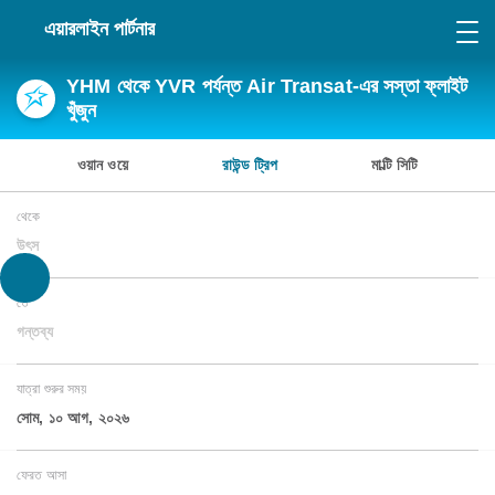
এয়ারলাইন পার্টনার
YHM থেকে YVR পর্যন্ত Air Transat-এর সস্তা ফ্লাইট
খুঁজুন
ওয়ান ওয়ে
রাউন্ড ট্রিপ
মাল্টি সিটি
থেকে
উৎস
তে
গন্তব্য
যাত্রা শুরুর সময়
সোম, ১০ আগ, ২০২৬
ফেরত আসা