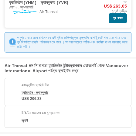
হ্যামিলটন (YHM)
ভ্যানকুভার (YVR)
শুরু
US$ 263.05
সোম ২০ জুল
সরাসরি
মূল্য/ ব্যক্তি
Air Transat
বুক করুন
অনুগ্রহ করে মনে রাখবেন যে এই পৃষ্ঠায় তালিকাভুক্ত মূল্যগুলি আপ টু ডেট নাও হতে পারে এবং
পূর্ব বিজ্ঞপ্তি ছাড়াই পরিবর্তন হতে পারে । আমরা সবচেয়ে সঠিক এবং বর্তমান তথ্য সরবরাহ করার
চেষ্টা করি ।
Air Transat জন সি মানরো হ্যামিলটন ইন্টারন্যাশনাল এয়ারপোর্ট থেকে Vancouver
International Airport পর্যন্ত ফ্লাইটের তথ্য
এক্সক্লুসিভ ফ্লাইট ডিল
হ্যামিলটন - ভ্যানকুভার
US$ 206.23
টিকিটের সবচেয়ে কম মূল্যের মাস
জুলাই