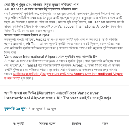
সেরা ট্রিপ খুঁজুন এবং আপনার নিখুঁত ভ্রমণ অভিজ্ঞতা পান
Air Transat এর সাথে আপনার নিখুঁত ভ্রমণের পরিকল্পনা করুন
এর উত্তেজনাপূর্ণ দৃশ্যাবলী সহ, ভ্যানকুভার অবসরে ঘুরে বেড়ানো, অত্যাশ্চর্য ল্যান্ডস্কেপ উপভোগ করা এবং
শান্ত পরিবেশে ভিজিয়ে রাখার জন্য উপযুক্ত একটি স্বপ্নের গন্তব্য। বন্ধুবান্ধব এবং পরিবারের সাথে একটি
সহজ এবং উপভোগ্য ভ্রমণের পরিকল্পনা করুন। আপনার ছুটি সম্পূর্ণ করতে, Air Transat আপনাকে জন সি
মানরো হ্যামিলটন ইন্টারন্যাশনাল এয়ারপোর্ট থেকে Vancouver International Airport-এ নিয়ে গিয়ে
শীর্ষস্থানীয় পরিষেবা সরবরাহ করতে প্রস্তুত।
আপনার ভ্রমণ সহায়তা হিসাবে Airpaz
ভ্যানকুভার যাওয়ার সাহায্যে, Airpaz সহজ এবং দ্রুত ফ্লাইট বুকিং সেবা অফার করে। আপনি আপনার
পছন্দের এয়ারলাইন, Air Transat সহ পছন্দসই ফ্লাইট পেতে পারেন। একটি ক্লিকে, থেকে পর্যন্ত সেরা
এবং অবিস্মরণীয় ফ্লাইট অভিজ্ঞতা অনুভব করুন। আপনার পরিবারের সাথে একটি আনন্দময় ছুটি উপভোগ করুন
বিচার ছাড়া।
Vancouver International Airport থেকে ফ্লাইটের জন্য আকর্ষণীয় ডিল
Airpaz-এর সাথে একচেটিয়াভাবে ভ্যানকুভার-এ সস্তার ফ্লাইট খুঁজুন। সেরা প্রচারগুলি আবিষ্কার করুন
এবং সহজেই Air Transat দিয়ে আপনার ফ্লাইট বুক করুন৷ Airpaz এ, আমরা নিশ্চিত করি যে আপনার
ফ্লাইট বুকিংয়ের সেরা অভিজ্ঞতা আছে। ভ্রমণের সেরা অভিজ্ঞতা এবং অপরাজেয় সঞ্চয়ের জন্য আপনার
সস্তার
জন সি মানরো হ্যামিলটন ইন্টারন্যাশনাল এয়ারপোর্ট থেকে Vancouver International Airport
যাওয়ার ফ্লাইট
বুক করুন।
জন সি মানরো হ্যামিলটন ইন্টারন্যাশনাল এয়ারপোর্ট থেকে Vancouver
International Airport যাওয়ার Air Transat ফ্লাইটের সময়সূচী দেখুন
বৃহস্পতি ১৬ জুল
শনি ১৮ জুল
রবি ১৯ জুল
নং ফ্লাইট
বিমানের মডেল
বিমোচন
আসে