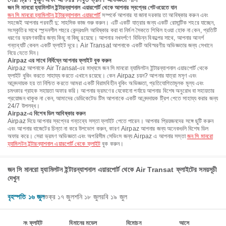
জন সি মানরো হ্যামিলটন ইন্টারন্যাশনাল এয়ারপোর্ট থেকে আপনার স্বপ্নের গেটওয়েতে যান
জন সি মানরো হ্যামিলটন ইন্টারন্যাশনাল এয়ারপোর্ট
সম্পর্কে আপনার যা জানা দরকার তা আবিষ্কার করুন এবং
সহজেই আপনার পরবর্তী দু: সাহসিক কাজ শুরু করুন। এটি একটি যাত্রার জন্য একটি রোমান্টিক শহরে যাচ্ছেন,
সংস্কৃতির সাথে স্পন্দনশীল শহুরে কেন্দ্রগুলি আবিষ্কার করা বা নির্মল সৈকতে শিথিল হওয়া হোক না কেন, প্রতিটি
ধরণের ভ্রমণকারীর জন্য কিছু না কিছু রয়েছে। আপনার নখদর্পণে বিভিন্ন বিকল্পের সাথে, আপনার আদর্শ
গন্তব্যটি কেবল একটি ফ্লাইট দূরে। Air Transat আপনাকে একটি অবিস্মরণীয় অভিজ্ঞতার জন্য সেখানে
নিয়ে যেতে দিন।
Airpaz এর সাথে নির্বিঘ্নে আপনার ফ্লাইট বুক করুন
Airpaz আপনাকে Air Transat-এর মাধ্যমে জন সি মানরো হ্যামিলটন ইন্টারন্যাশনাল এয়ারপোর্ট থেকে
ফ্লাইট বুকিং করতে সাহায্য করতে এখানে রয়েছে। কেন Airpaz চয়ন? আপনার যাত্রা মসৃণ এবং
আনন্দদায়ক হয় তা নিশ্চিত করতে আমরা একটি বিরামবিহীন বুকিং অভিজ্ঞতা, প্রতিযোগিতামূলক মূল্য এবং
চমৎকার গ্রাহক সহায়তা অফার করি। আপনার ভ্রমণের যেকোনো পর্যায়ে আপনার বিশেষ অনুরোধ বা সহায়তার
প্রয়োজন থাকুক না কেন, আমাদের ডেডিকেটেড টিম আপনাকে একটি আনন্দদায়ক ট্রিপ পেতে সাহায্য করার জন্য
24/7 উপলব্ধ।
Airpaz-এ বিশেষ ডিল আবিষ্কার করুন
Airpaz দিয়ে আপনার স্বপ্নের গন্তব্যে সস্তা ফ্লাইট পেতে পারেন। আপনার প্রিয়জনদের সঙ্গে ছুটি করুন
এবং আপনার বাজেটের চিন্তা না করে উপভোগ করুন, কারণ Airpaz আপনার জন্য অনেকগুলি বিশেষ ডিল
অফার করে। সেরা ভ্রমণ অভিজ্ঞতা এবং অপরিসীম সেভিংস জন্য Airpaz এ আপনার সস্তা
জন সি মানরো
হ্যামিলটন ইন্টারন্যাশনাল এয়ারপোর্ট থেকে ফ্লাইট
বুক করুন।
জন সি মানরো হ্যামিলটন ইন্টারন্যাশনাল এয়ারপোর্ট থেকে Air Transat ফ্লাইটের সময়সূচী
দেখুন
বৃহস্পতি ১৬ জুল
শুক্র ১৭ জুল
শনি ১৮ জুল
রবি ১৯ জুল
নং ফ্লাইট
বিমানের মডেল
বিমোচন
আসে