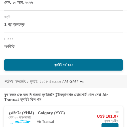
সোম, ১০ আগ, ২০২৬
যাত্রী
1 প্রাপ্তবয়স্ক
Class
অর্থনীতি
ফ্লাইট সার্চ করুন
সর্বশেষ আপডেট
১৫ জুলাই, ২০২৬ এ ০১:০৬ AM GMT +০
বুক করুন এবং জন সি মানরো হ্যামিলটন ইন্টারন্যাশনাল এয়ারপোর্ট থেকে সেরা Air
Transat ফ্লাইট ডিল পান
হ্যামিলটন (YHM)
Calgary (YYC)
শুরু
US$ 161.07
সোম ২০ জুল
সরাসরি
মূল্য/ ব্যক্তি
Air Transat