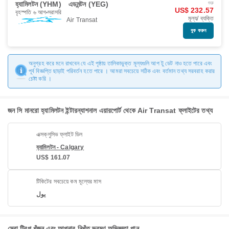
হ্যামিলটন (YHM)
এডমন্টন (YEG)
শুরু
US$ 232.57
বৃহস্পতি ৬ আগ
সরাসরি
মূল্য/ ব্যক্তি
Air Transat
বুক করুন
অনুগ্রহ করে মনে রাখবেন যে এই পৃষ্ঠায় তালিকাভুক্ত মূল্যগুলি আপ টু ডেট নাও হতে পারে এবং
পূর্ব বিজ্ঞপ্তি ছাড়াই পরিবর্তন হতে পারে । আমরা সবচেয়ে সঠিক এবং বর্তমান তথ্য সরবরাহ করার
চেষ্টা করি ।
জন সি মানরো হ্যামিলটন ইন্টারন্যাশনাল এয়ারপোর্ট থেকে Air Transat ফ্লাইটের তথ্য
এক্সক্লুসিভ ফ্লাইট ডিল
হ্যামিলটন - Calgary
US$ 161.07
টিকিটের সবচেয়ে কম মূল্যের মাস
يول
সেরা ট্রিপ খুঁজুন এবং আপনার নিখুঁত ভ্রমণ অভিজ্ঞতা পান