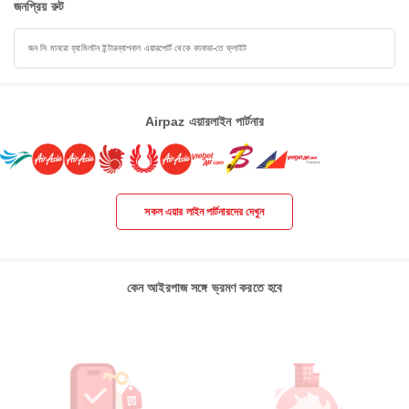
জনপ্রিয় রুট
জন সি মানরো হ্যামিলটন ইন্টারন্যাশনাল এয়ারপোর্ট থেকে কানাডা-তে ফ্লাইট
Airpaz এয়ারলাইন পার্টনার
সকল এয়ার লাইন পার্টনারদের দেখুন
কেন আইরপাজ সঙ্গে ভ্রমণ করতে হবে