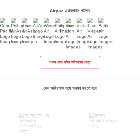
Airpaz এয়ারলাইন পার্টনার
সকল এয়ার লাইন পার্টনারদের দেখুন
কেন আইরপাজ সঙ্গে ভ্রমণ করতে হবে