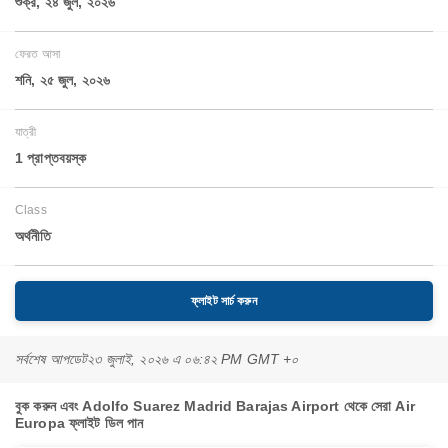
শুক্র, ২৪ জুল, ২০২৬
ফেরত আসা
শনি, ২৫ জুল, ২০২৬
যাত্রী
1 প্রাপ্তবয়স্ক
Class
অর্থনীতি
ফ্লাইট সার্চ করুন
সর্বশেষ আপডেট
২৩ জুলাই, ২০২৬ এ ০৬:৪২ PM GMT +০
বুক করুন এবং Adolfo Suarez Madrid Barajas Airport থেকে সেরা Air
Europa ফ্লাইট ডিল পান