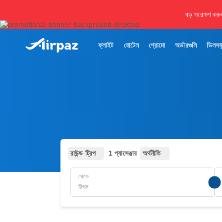
বড় সংরক্ষণ করু
ফ্লাইট
হোটেল
প্রোমো
অর্ডারগুলি
ডিলসম
রাউন্ড ট্রিপ
1 প্যাসেঞ্জার
অর্থনীতি
থেকে