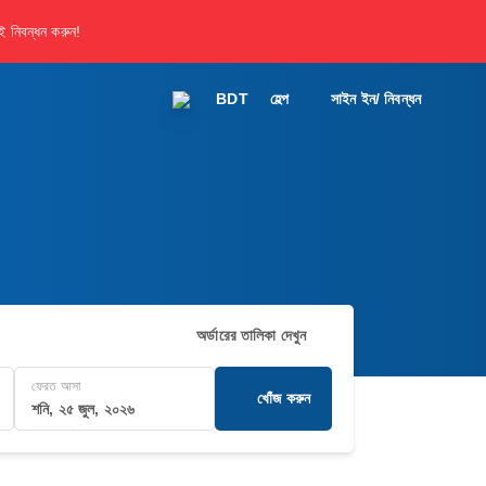
 নিবন্ধন করুন!
BDT
হেল্প
সাইন ইন/ নিবন্ধন
অর্ডারের তালিকা দেখুন
ফেরত আসা
খোঁজ করুন
শনি, ২৫ জুল, ২০২৬