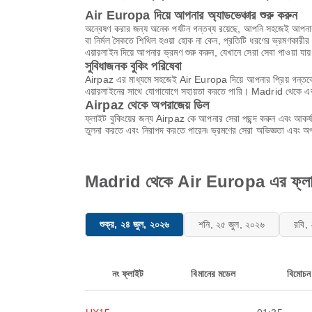
Air Europa দিয়ে আপনার অ্যাডভেঞ্চার শুরু করুন
অন্বেষণ করার জন্য অনেক পর্যটন গন্তব্য রয়েছে, আপনি সহজেই আপনার দু
বা নির্মল সৈকতে শিথিল হওয়া হোক না কেন, প্রতিটি ধরণের ভ্রমণকারী
এয়ারলাইন দিয়ে আপনার ভ্রমণ শুরু করুন, যেখানে সেরা সেবা পাওয়া যায
সুবিধাজনক বুকিং পরিষেবা
Airpaz এর মাধ্যমে সহজেই Air Europa দিয়ে আপনার প্রিয় গন্তব্
এয়ারলাইনের সাথে যোগাযোগে সহায়তা করতে পারি। Madrid থেকে এক
Airpaz থেকে অপরাজেয় ডিল
ফ্লাইট বুকিংয়ের জন্য Airpaz কে আপনার সেরা পছন্দ করুন এবং আকর্
তুলনা করতে এবং নিরাপদ করতে পারেন৷ ভ্রমণের সেরা অভিজ্ঞতা এবং অপ
Madrid থেকে Air Europa এর ফ্লাইটে
শুক্র, ২৪ জুল, ২০২৬
শনি, ২৫ জুল, ২০২৬
রবি,
নং ফ্লাইট
বিমানের মডেল
বিমোচন