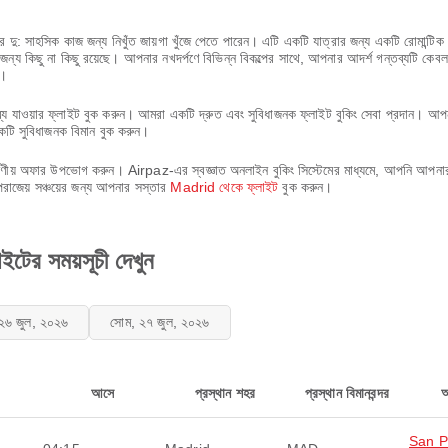
: সাহসিক কাজ জন্য নিখুঁত জায়গা খুঁজে পেতে পারেন। এটি একটি যাত্রার জন্য একটি রোমান্টিক শহরে
র জন্য কিছু না কিছু রয়েছে। আপনার নখদর্পণে বিভিন্ন বিকল্পের সাথে, আপনার আদর্শ গন্তব্যট
়।
যে যাওয়ার ফ্লাইট বুক করুন। আমরা একটি দ্রুত এবং সুবিধাজনক ফ্লাইট বুকিং সেবা প্রদান। 
টি সুবিধাজনক বিমান বুক করুন।
ষণীয় অফার উপভোগ করুন। Airpaz-এর স্বজ্ঞাত অনলাইন বুকিং সিস্টেমের মাধ্যমে, আপনি আপনার 
রাজেয় সঞ্চয়ের জন্য আপনার সস্তার
Madrid থেকে ফ্লাইট
বুক করুন।
র সময়সূচী দেখুন
 ২৬ জুল, ২০২৬
সোম, ২৭ জুল, ২০২৬
আসে
প্রস্থান শহর
প্রস্থান বিমানবন্দর
San P