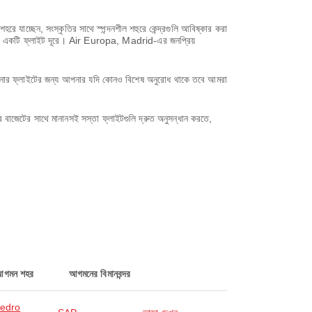
 যাচ্ছেন, সংস্কৃতির সাথে স্পন্দনশীল শহুরে কেন্দ্রগুলি আবিষ্কার করা
ি কেবল একটি ফ্লাইট দূরে। Air Europa, Madrid-এর জনপ্রিয়
আপনার ফ্লাইটের জন্য আপনার যদি কোনও বিশেষ অনুরোধ থাকে তবে আমরা
বাজেটের সাথে মানানসই সস্তা ফ্লাইটগুলি দ্রুত অনুসন্ধান করতে,
আগমন শহর
আগমনের বিমানবন্দর
edro