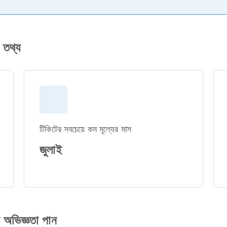
তথ্য
টিকিটের সবচেয়ে কম মূল্যের মাস
জুলাই
ণ অভিজ্ঞতা পান