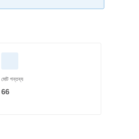
মোট গন্তব্য
66