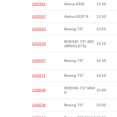
UX3391
Airbus A330
12:45
UX3247
Airbus A320 N
12:50
UX3853
Boeing 737
13:55
BOEING 737-800
UX1029
14:20
(WINGLETS)
UX6067
Boeing 737
14:35
UX1671
Boeing 737
14:55
BOEING 737 MAX
UX9048
15:00
8
UX5039
Boeing 737
15:00