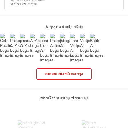
Lyon থেকে Morocco-তে ফ্লাইট
Lyon থেকে স্পেন-তে ফ্লাইট
Airpaz এয়ারলাইন পার্টনার
সকল এয়ার লাইন পার্টনারদের দেখুন
কেন আইরপাজ সঙ্গে ভ্রমণ করতে হবে