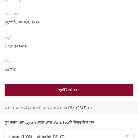
ফেরত আসা
বৃহস্পতি, ৩০ জুল, ২০২৬
যাত্রী
1 প্রাপ্তবয়স্ক
Class
অর্থনীতি
ফ্লাইট সার্চ করুন
সর্বশেষ আপডেট
২৫ জুলাই, ২০২৬ এ ০৫:০৪ PM GMT +০
বুক করুন এবং Lyon থেকে সেরা Voloteaটি বিমান ডিল পান
Lyon (LYS)
ভালেনসিয়া (VLC)
শুরু