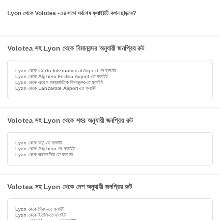
Lyon থেকে Volotea -এর সাথে সর্বশেষ ফ্লাইটটি কখন ছাড়বে?
Volotea সহ Lyon থেকে বিমানবন্দর অনুযায়ী জনপ্রিয় রুট
Lyon থেকে Corfu International Airport-তে ফ্লাইট
Lyon থেকে Alghero Fertilia Airport-তে ফ্লাইট
Lyon থেকে এথেন্স আন্তর্জাতিক বিমানবন্দর-তে ফ্লাইট
Lyon থেকে Lanzarote Airport-তে ফ্লাইট
Volotea সহ Lyon থেকে শহর অনুযায়ী জনপ্রিয় রুট
Lyon থেকে কর্ফু-তে ফ্লাইট
Lyon থেকে Alghero-তে ফ্লাইট
Lyon থেকে ভালেনসিয়া-তে ফ্লাইট
Volotea সহ Lyon থেকে দেশ অনুযায়ী জনপ্রিয় রুট
Lyon থেকে গ্রিস-তে ফ্লাইট
Lyon থেকে ইতালি-তে ফ্লাইট