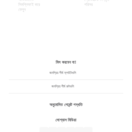
মিস করবেন না!
জনপ্রিয় শীর্ষ ফ্লাইটগুলি
জনপ্রিয় শীর্ষ রুটগুলি
অনুমোদিত পেমেন্ট পদ্ধতি
সোশ্যাল মিডিয়া