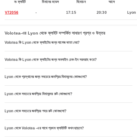
নং ফ্লাইট
বিমানের মডেল
বিমোচন
আসে
V72056
-
17:15
20:30
Lyon
Volotea-এর Lyon থেকে ফ্লাইট সম্পর্কিত সাধারণ প্রশ্ন ও উত্তর
Volotea কি Lyon থেকে ফ্লাইটের জন্য লাগেজ ভাতা দেয়?
Volotea কি Lyon থেকে ফ্লাইটের জন্য অনলাইন চেক-ইন সরবরাহ করে?
Lyon থেকে প্রস্থানের জন্য সবচেয়ে জনপ্রিয় বিমানবন্দর কোনগুলো?
Lyon থেকে সবচেয়ে জনপ্রিয় বিমানবন্দর রুট কোনগুলো?
Lyon থেকে সবচেয়ে জনপ্রিয় শহর রুট কোনগুলো?
Lyon থেকে Volotea -এর সাথে প্রথম ফ্লাইটটি কখন ছাড়বে?