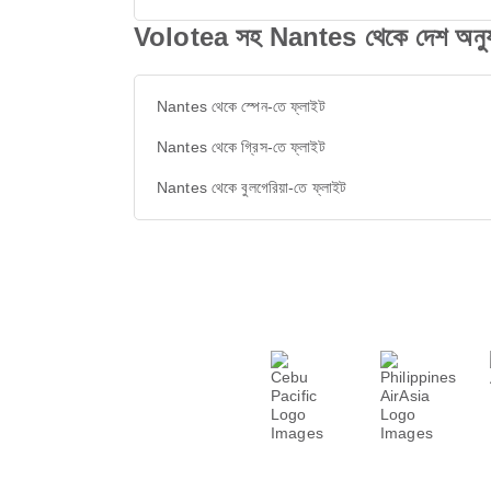
Volotea সহ Nantes থেকে দেশ অনুযায়
Nantes থেকে স্পেন-তে ফ্লাইট
Nantes থেকে গ্রিস-তে ফ্লাইট
Nantes থেকে বুলগেরিয়া-তে ফ্লাইট