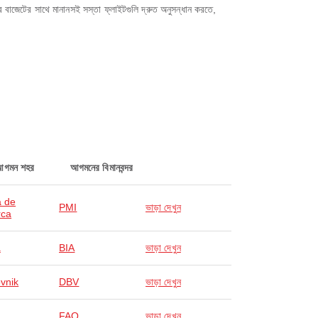
বাজেটের সাথে মানানসই সস্তা ফ্লাইটগুলি দ্রুত অনুসন্ধান করতে,
আগমন শহর
আগমনের বিমানবন্দর
 de
PMI
ভাড়া দেখুন
rca
a
BIA
ভাড়া দেখুন
vnik
DBV
ভাড়া দেখুন
FAO
ভাড়া দেখুন