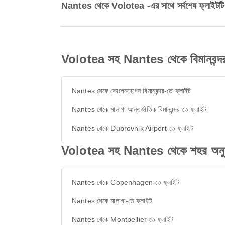
Nantes থেকে Volotea -এর সাথে সর্বশেষ ফ্লাইটটি
Volotea সহ Nantes থেকে বিমানবন্দর অন
Nantes থেকে কোপেনহেগেন বিমানবন্দর-তে ফ্লাইট
Nantes থেকে মালাগা আন্তর্জাতিক বিমানবন্দর-তে ফ্লাইট
Nantes থেকে Dubrovnik Airport-তে ফ্লাইট
Volotea সহ Nantes থেকে শহর অনুযায়
Nantes থেকে Copenhagen-তে ফ্লাইট
Nantes থেকে মালাগা-তে ফ্লাইট
Nantes থেকে Montpellier-তে ফ্লাইট