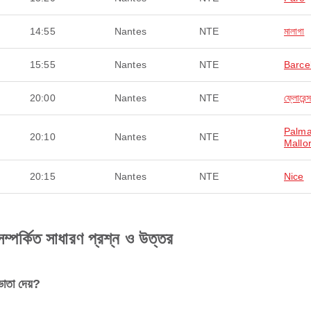
14:55
Nantes
NTE
মালাগা
15:55
Nantes
NTE
Barce
20:00
Nantes
NTE
ফ্লোরেন্
Palma
20:10
Nantes
NTE
Mallo
20:15
Nantes
NTE
Nice
র্কিত সাধারণ প্রশ্ন ও উত্তর
াতা দেয়?