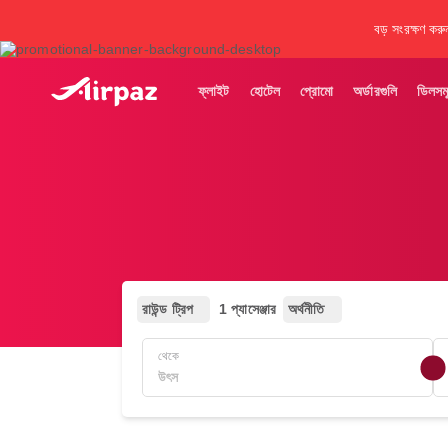
বড় সংরক্ষণ করু
ফ্লাইট
হোটেল
প্রোমো
অর্ডারগুলি
ডিলসম
রাউন্ড ট্রিপ
1 প্যাসেঞ্জার
অর্থনীতি
থেকে