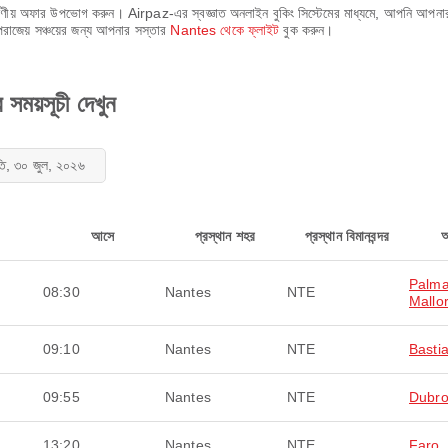
ষণীয় অফার উপভোগ করুন। Airpaz-এর স্বজ্ঞাত অনলাইন বুকিং সিস্টেমের মাধ্যমে, আপনি আপনার 
রাজেয় সঞ্চয়ের জন্য আপনার সস্তার
Nantes থেকে ফ্লাইট
বুক করুন।
ময়সূচী দেখুন
পতি, ৩০ জুল, ২০২৬
আসে
প্রস্থান শহর
প্রস্থান বিমানবন্দর
Palma
08:30
Nantes
NTE
Mallo
09:10
Nantes
NTE
Basti
09:55
Nantes
NTE
Dubro
13:20
Nantes
NTE
Faro