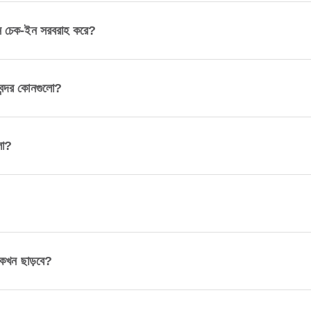
 চেক-ইন সরবরাহ করে?
বন্দর কোনগুলো?
লো?
কখন ছাড়বে?