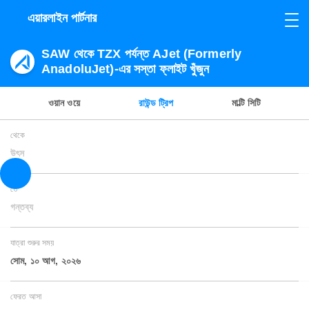
এয়ারলাইন পার্টনার
SAW থেকে TZX পর্যন্ত AJet (Formerly
AnadoluJet)-এর সস্তা ফ্লাইট খুঁজুন
ওয়ান ওয়ে
রাউন্ড ট্রিপ
মাল্টি সিটি
থেকে
উৎস
তে
গন্তব্য
যাত্রা শুরুর সময়
সোম, ১০ আগ, ২০২৬
ফেরত আসা