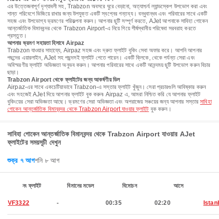
এর উত্তেজনাপূর্ণ দৃশ্যাবলী সহ, Trabzon অবসরে ঘুরে বেড়ানো, অত্যাশ্চর্য ল্যান্ডস্কেপ উপভোগ করা এবং
শান্ত পরিবেশে ভিজিয়ে রাখার জন্য উপযুক্ত একটি স্বপ্নের গন্তব্য। বন্ধুবান্ধব এবং পরিবারের সাথে একটি
সহজ এবং উপভোগ্য ভ্রমণের পরিকল্পনা করুন। আপনার ছুটি সম্পূর্ণ করতে, AJet আপনাকে সাবিহা গোকেন
আন্তর্জাতিক বিমানবন্দর থেকে Trabzon Airport-এ নিয়ে গিয়ে শীর্ষস্থানীয় পরিষেবা সরবরাহ করতে
প্রস্তুত।
আপনার ভ্রমণ সহায়তা হিসাবে Airpaz
Trabzon যাওয়ার সাহায্যে, Airpaz সহজ এবং দ্রুত ফ্লাইট বুকিং সেবা অফার করে। আপনি আপনার
পছন্দের এয়ারলাইন, AJet সহ পছন্দসই ফ্লাইট পেতে পারেন। একটি ক্লিকে, থেকে পর্যন্ত সেরা এবং
অবিস্মরণীয় ফ্লাইট অভিজ্ঞতা অনুভব করুন। আপনার পরিবারের সাথে একটি আনন্দময় ছুটি উপভোগ করুন বিচার
ছাড়া।
Trabzon Airport থেকে ফ্লাইটের জন্য আকর্ষণীয় ডিল
Airpaz-এর সাথে একচেটিয়াভাবে Trabzon-এ সস্তার ফ্লাইট খুঁজুন। সেরা প্রচারগুলি আবিষ্কার করুন
এবং সহজেই AJet দিয়ে আপনার ফ্লাইট বুক করুন৷ Airpaz এ, আমরা নিশ্চিত করি যে আপনার ফ্লাইট
বুকিংয়ের সেরা অভিজ্ঞতা আছে। ভ্রমণের সেরা অভিজ্ঞতা এবং অপরাজেয় সঞ্চয়ের জন্য আপনার সস্তার
সাবিহা
গোকেন আন্তর্জাতিক বিমানবন্দর থেকে Trabzon Airport যাওয়ার ফ্লাইট
বুক করুন।
সাবিহা গোকেন আন্তর্জাতিক বিমানবন্দর থেকে Trabzon Airport যাওয়ার AJet
ফ্লাইটের সময়সূচী দেখুন
শুক্র ৭ আগ
শনি ৮ আগ
নং ফ্লাইট
বিমানের মডেল
বিমোচন
আসে
VF3322
-
00:35
02:20
Istan