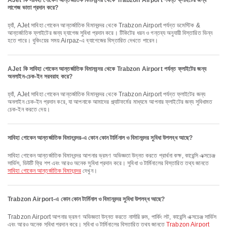
AJet কি সাবিহা গোকেন আন্তর্জাতিক বিমানবন্দর থেকে Trabzon Airport পর্যন্ত ফ্লাইটের জন্য
লাগেজ ভাতা প্রদান করে?
হ্যাঁ, AJet সাবিহা গোকেন আন্তর্জাতিক বিমানবন্দর থেকে Trabzon Airport পর্যন্ত ডমেস্টিক &
আন্তর্জাতিক ফ্লাইটের জন্য ব্যাগেজ সুবিধা প্রদান করে। টিকিটের ধরন ও গন্তব্য অনুযায়ী বিস্তারিত ভিন্ন
হতে পারে। বুকিংয়ের সময় Airpaz-এ ব্যাগেজের বিস্তারিত দেখতে পারেন।
AJet কি সাবিহা গোকেন আন্তর্জাতিক বিমানবন্দর থেকে Trabzon Airport পর্যন্ত ফ্লাইটের জন্য
অনলাইন-চেক-ইন সরবরাহ করে?
হ্যাঁ, AJet সাবিহা গোকেন আন্তর্জাতিক বিমানবন্দর থেকে Trabzon Airport পর্যন্ত ফ্লাইটের জন্য
অনলাইন চেক-ইন প্রদান করে, যা আপনাকে আমাদের প্ল্যাটফর্মের মাধ্যমে আপনার ফ্লাইটের জন্য সুবিধামত
চেক-ইন করতে দেয়।
সাবিহা গোকেন আন্তর্জাতিক বিমানবন্দর-এ কোন কোন টার্মিনাল ও বিমানবন্দর সুবিধা উপলব্ধ আছে?
সাবিহা গোকেন আন্তর্জাতিক বিমানবন্দর আপনার ভ্রমণ অভিজ্ঞতা উন্নত করতে প্রার্থনা কক্ষ, কারেন্সি এক্সচেঞ্জ
সার্ভিস, ডিউটি ফ্রি শপ এবং আরও অনেক সুবিধা প্রদান করে। সুবিধা ও টার্মিনালের বিস্তারিত তথ্য জানতে
সাবিহা গোকেন আন্তর্জাতিক বিমানবন্দর
দেখুন।
Trabzon Airport-এ কোন কোন টার্মিনাল ও বিমানবন্দর সুবিধা উপলব্ধ আছে?
Trabzon Airport আপনার ভ্রমণ অভিজ্ঞতা উন্নত করতে নার্সারি রুম, পার্কিং লট, কারেন্সি এক্সচেঞ্জ সার্ভিস
এবং আরও অনেক সুবিধা প্রদান করে। সুবিধা ও টার্মিনালের বিস্তারিত তথ্য জানতে
Trabzon Airport