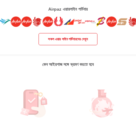
Airpaz এয়ারলাইন পার্টনার
সকল এয়ার লাইন পার্টনারদের দেখুন
কেন আইরপাজ সঙ্গে ভ্রমণ করতে হবে