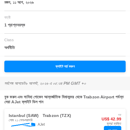
মঙ্গল, ১১ আগ, ২০২৬
যাত্রী
1 প্রাপ্তবয়স্ক
Class
অর্থনীতি
ফ্লাইট সার্চ করুন
সর্বশেষ আপডেট
৬ আগস্ট, ২০২৬ এ ০৫:৩৪ PM GMT +০
বুক করুন এবং সাবিহা গোকেন আন্তর্জাতিক বিমানবন্দর থেকে Trabzon Airport পর্যন্ত
সেরা AJet ফ্লাইট ডিল পান
Istanbul (SAW)
Trabzon (TZX)
শুরু
US$ 42.99
সোম ২১ সেপ
সরাসরি
মূল্য/ ব্যক্তি
AJet