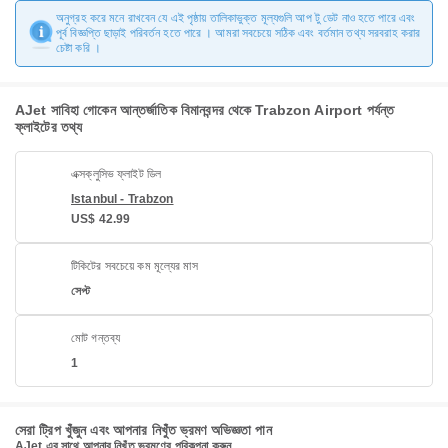
অনুগ্রহ করে মনে রাখবেন যে এই পৃষ্ঠায় তালিকাভুক্ত মূল্যগুলি আপ টু ডেট নাও হতে পারে এবং
পূর্ব বিজ্ঞপ্তি ছাড়াই পরিবর্তন হতে পারে । আমরা সবচেয়ে সঠিক এবং বর্তমান তথ্য সরবরাহ করার
চেষ্টা করি ।
AJet সাবিহা গোকেন আন্তর্জাতিক বিমানবন্দর থেকে Trabzon Airport পর্যন্ত
ফ্লাইটের তথ্য
এক্সক্লুসিভ ফ্লাইট ডিল
Istanbul - Trabzon
US$ 42.99
টিকিটের সবচেয়ে কম মূল্যের মাস
সেপ্ট
মোট গন্তব্য
1
সেরা ট্রিপ খুঁজুন এবং আপনার নিখুঁত ভ্রমণ অভিজ্ঞতা পান
AJet এর সাথে আপনার নিখুঁত ভ্রমণের পরিকল্পনা করুন