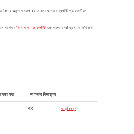
পনি বিশেষ অনুরোধ যোগ করতে এবং আপনার ফ্লাইট প্রয়োজনীয়তা
 সাথে আপনার
তিবি‌লিসি -তে ফ্লাইট
শুরু করুন! সেরা ভ্রমণের অভিজ্ঞতা
আগমন শহর
আগমনের বিমানবন্দর
ি
TBS
ভাড়া দেখুন