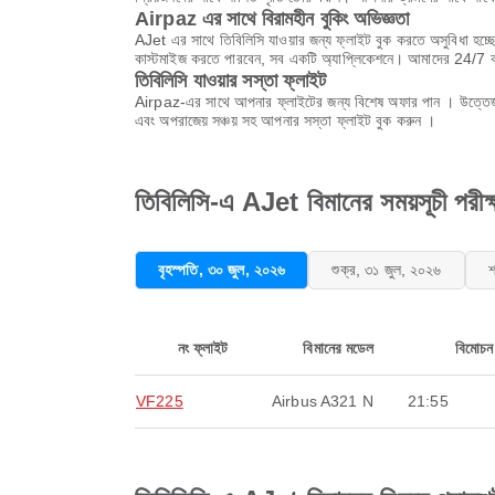
Airpaz এর সাথে বিরামহীন বুকিং অভিজ্ঞতা
AJet এর সাথে তিবি‌লিসি যাওয়ার জন্য ফ্লাইট বুক করতে অসুবিধা হচ
কাস্টমাইজ করতে পারবেন, সব একটি অ্যাপ্লিকেশনে। আমাদের 24/7 কাস্
তিবি‌লিসি যাওয়ার সস্তা ফ্লাইট
Airpaz-এর সাথে আপনার ফ্লাইটের জন্য বিশেষ অফার পান । উত্তেজনাপূর
এবং অপরাজেয় সঞ্চয় সহ আপনার সস্তা ফ্লাইট বুক করুন ।
তিবি‌লিসি-এ AJet বিমানের সময়সূচী পরীক্
বৃহস্পতি, ৩০ জুল, ২০২৬
শুক্র, ৩১ জুল, ২০২৬
শ
নং ফ্লাইট
বিমানের মডেল
বিমোচন
VF225
Airbus A321 N
21:55