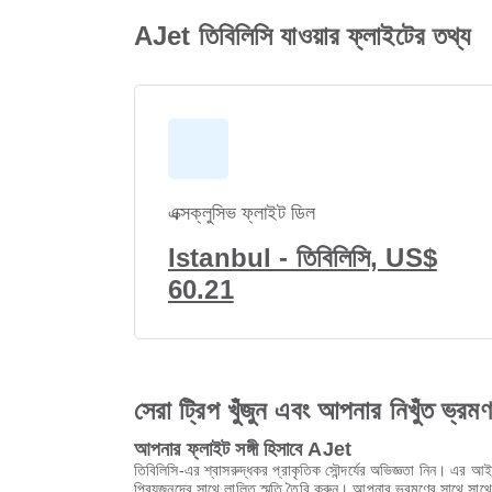
AJet তিবি‌লিসি যাওয়ার ফ্লাইটের তথ্য
এক্সক্লুসিভ ফ্লাইট ডিল
Istanbul - তিবি‌লিসি, US$
60.21
সেরা ট্রিপ খুঁজুন এবং আপনার নিখুঁত ভ্রম
আপনার ফ্লাইট সঙ্গী হিসাবে AJet
তিবি‌লিসি-এর শ্বাসরুদ্ধকর প্রাকৃতিক সৌন্দর্যের অভিজ্ঞতা নিন। এর
প্রিয়জনদের সাথে লালিত স্মৃতি তৈরি করুন। আপনার ভ্রমণের সাথে স