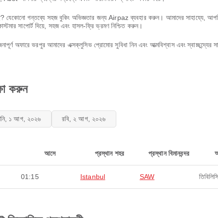
্ছে? যেকোনো গন্তব্যে সহজ বুকিং অভিজ্ঞতার জন্য Airpaz ব্যবহার করুন। আমাদের সাহায্যে, আ
টমার সাপোর্ট দিয়ে, সহজ এবং হাসল-ফ্রি ভ্রমণ নিশ্চিত করুন।
্ণ অফারে ভরপুর আমাদের এক্সক্লুসিভ প্রোমোর সুবিধা নিন এবং আত্মবিশ্বাস এবং স্বাচ্ছন্দ্যের
ষা করুন
নি, ১ আগ, ২০২৬
রবি, ২ আগ, ২০২৬
আসে
প্রস্থান শহর
প্রস্থান বিমানবন্দর
01:15
Istanbul
SAW
তিবি‌লিস