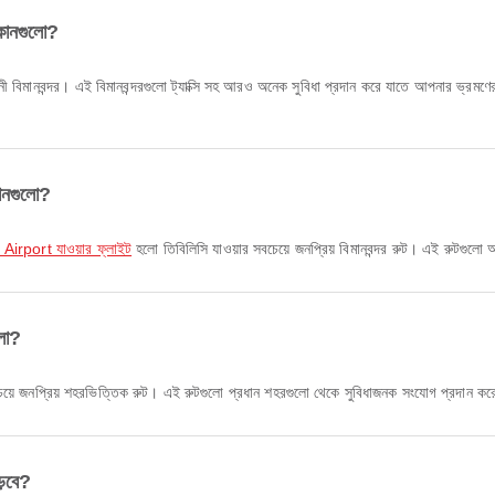
 কোনগুলো?
 বিমানবন্দর। এই বিমানবন্দরগুলো ট্যাক্সি সহ আরও অনেক সুবিধা প্রদান করে যাতে আপনার ভ্রমণ
কোনগুলো?
l Airport যাওয়ার ফ্লাইট
হলো তিবি‌লিসি যাওয়ার সবচেয়ে জনপ্রিয় বিমানবন্দর রুট। এই রুটগুল
ুলো?
চেয়ে জনপ্রিয় শহরভিত্তিক রুট। এই রুটগুলো প্রধান শহরগুলো থেকে সুবিধাজনক সংযোগ প্রদান ক
ড়বে?