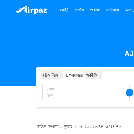
ফ্লাইট
হোটেল
প্রোমো
অর্ডারগুলি
ডিলসম
AJe
রাউন্ড ট্রিপ
1 প্যাসেঞ্জার
অর্থনীতি
থেকে
সর্বশেষ আপডেট
২৯ জুলাই, ২০২৬ এ ১২:১৩ AM GMT +০