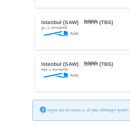
Istanbul (SAW)
তিবি‌লিসি (TBS)
বুধ ১৯ আগ
সরাসরি
AJet
Istanbul (SAW)
তিবি‌লিসি (TBS)
শুক্র ৬ নভে
সরাসরি
AJet
অনুগ্রহ করে মনে রাখবেন যে এই পৃষ্ঠায় তালিকাভুক্ত মূল্যগুল