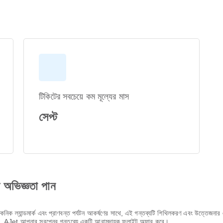
টিকিটের সবচেয়ে কম মূল্যের মাস
সেপ্ট
ণ অভিজ্ঞতা পান
 আইকনিক ল্যান্ডমার্ক এবং প্রাণবন্ত পর্যটন আকর্ষণের সাথে, এই গন্তব্যটি শিথিলকরণ এবং উত্তে
াথে, AJet আপনার স্বপ্নের গন্তব্যে একটি আরামদায়ক ফ্লাইট অফার করে।