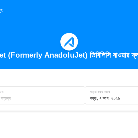
ূহ
t (Formerly AnadoluJet) তিবি‌লিসি যাওয়ার ফ্
তে
যাত্রা শুরুর সময়
শুক্র, ৭ আগ, ২০২৬