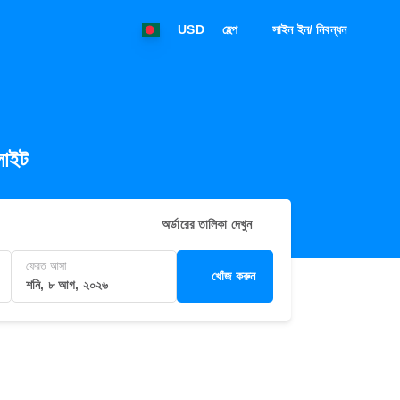
USD
হেল্প
সাইন ইন/ নিবন্ধন
লাইট
অর্ডারের তালিকা দেখুন
ফেরত আসা
খোঁজ করুন
শনি, ৮ আগ, ২০২৬