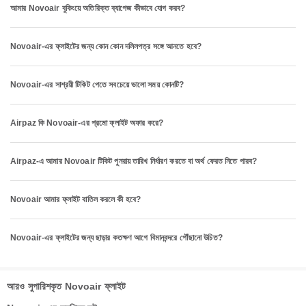
আমার Novoair বুকিংয়ে অতিরিক্ত ব্যাগেজ কীভাবে যোগ করব?
Novoair-এর ফ্লাইটের জন্য কোন কোন দলিলপত্র সঙ্গে আনতে হবে?
Novoair-এর সাশ্রয়ী টিকিট পেতে সবচেয়ে ভালো সময় কোনটি?
Airpaz কি Novoair-এর প্রমো ফ্লাইট অফার করে?
Airpaz-এ আমার Novoair টিকিট পুনরায় তারিখ নির্ধারণ করতে বা অর্থ ফেরত নিতে পারব?
Novoair আমার ফ্লাইট বাতিল করলে কী হবে?
Novoair-এর ফ্লাইটের জন্য ছাড়ার কতক্ষণ আগে বিমানবন্দরে পৌঁছানো উচিত?
আরও সুপারিশকৃত Novoair ফ্লাইট