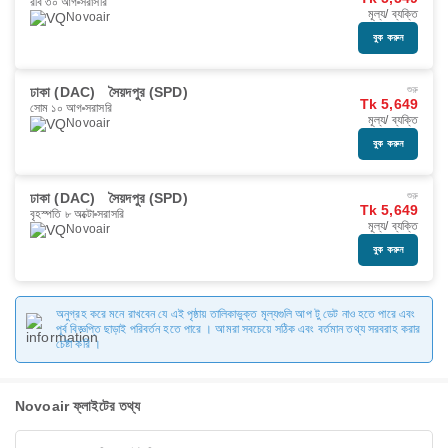
রবি ৩০ আগ
সরাসরি
মূল্য/ ব্যক্তি
Novoair
বুক করুন
ঢাকা (DAC)
সৈয়দপুর (SPD)
শুরু
Tk 5,649
সোম ১০ আগ
সরাসরি
মূল্য/ ব্যক্তি
Novoair
বুক করুন
ঢাকা (DAC)
সৈয়দপুর (SPD)
শুরু
Tk 5,649
বৃহস্পতি ৮ অক্টো
সরাসরি
মূল্য/ ব্যক্তি
Novoair
বুক করুন
অনুগ্রহ করে মনে রাখবেন যে এই পৃষ্ঠায় তালিকাভুক্ত মূল্যগুলি আপ টু ডেট নাও হতে পারে এবং
পূর্ব বিজ্ঞপ্তি ছাড়াই পরিবর্তন হতে পারে । আমরা সবচেয়ে সঠিক এবং বর্তমান তথ্য সরবরাহ করার
চেষ্টা করি ।
Novoair ফ্লাইটের তথ্য