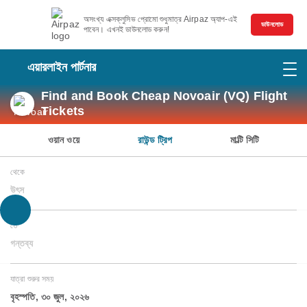
অসংখ্য এক্সক্লুসিভ প্রোমো শুধুমাত্র Airpaz অ্যাপ-এই
ডাউনলোড
পাবেন। এখনই ডাউনলোড করুন!
এয়ারলাইন পার্টনার
Find and Book Cheap Novoair (VQ) Flight
Tickets
ওয়ান ওয়ে
রাউন্ড ট্রিপ
মাল্টি সিটি
থেকে
উৎস
তে
গন্তব্য
যাত্রা শুরুর সময়
বৃহস্পতি, ৩০ জুল, ২০২৬