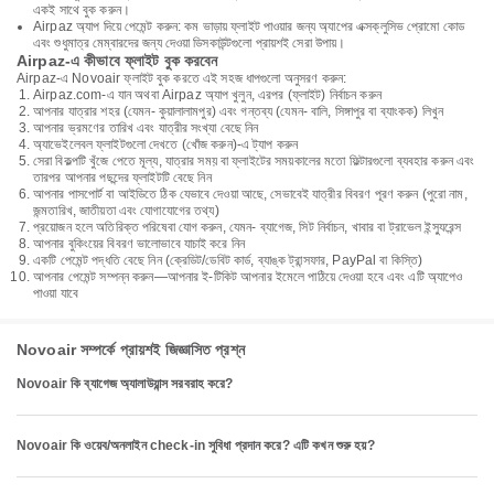
একই সাথে বুক করুন।
Airpaz অ্যাপ দিয়ে পেমেন্ট করুন: কম ভাড়ায় ফ্লাইট পাওয়ার জন্য অ্যাপের এক্সক্লুসিভ প্রোমো কোড
এবং শুধুমাত্র মেম্বারদের জন্য দেওয়া ডিসকাউন্টগুলো প্রায়শই সেরা উপায়।
Airpaz-এ কীভাবে ফ্লাইট বুক করবেন
Airpaz-এ Novoair ফ্লাইট বুক করতে এই সহজ ধাপগুলো অনুসরণ করুন:
Airpaz.com-এ যান অথবা Airpaz অ্যাপ খুলুন, এরপর (ফ্লাইট) নির্বাচন করুন
আপনার যাত্রার শহর (যেমন- কুয়ালালামপুর) এবং গন্তব্য (যেমন- বালি, সিঙ্গাপুর বা ব্যাংকক) লিখুন
আপনার ভ্রমণের তারিখ এবং যাত্রীর সংখ্যা বেছে নিন
অ্যাভেইলেবল ফ্লাইটগুলো দেখতে (খোঁজ করুন)-এ ট্যাপ করুন
সেরা বিকল্পটি খুঁজে পেতে মূল্য, যাত্রার সময় বা ফ্লাইটের সময়কালের মতো ফিল্টারগুলো ব্যবহার করুন এবং
তারপর আপনার পছন্দের ফ্লাইটটি বেছে নিন
আপনার পাসপোর্ট বা আইডিতে ঠিক যেভাবে দেওয়া আছে, সেভাবেই যাত্রীর বিবরণ পূরণ করুন (পুরো নাম,
জন্মতারিখ, জাতীয়তা এবং যোগাযোগের তথ্য)
প্রয়োজন হলে অতিরিক্ত পরিষেবা যোগ করুন, যেমন- ব্যাগেজ, সিট নির্বাচন, খাবার বা ট্রাভেল ইন্স্যুরেন্স
আপনার বুকিংয়ের বিবরণ ভালোভাবে যাচাই করে নিন
একটি পেমেন্ট পদ্ধতি বেছে নিন (ক্রেডিট/ডেবিট কার্ড, ব্যাঙ্ক ট্রান্সফার, PayPal বা কিস্তি)
আপনার পেমেন্ট সম্পন্ন করুন—আপনার ই-টিকিট আপনার ইমেলে পাঠিয়ে দেওয়া হবে এবং এটি অ্যাপেও
পাওয়া যাবে
Novoair সম্পর্কে প্রায়শই জিজ্ঞাসিত প্রশ্ন
Novoair কি ব্যাগেজ অ্যালাউয়ান্স সরবরাহ করে?
Novoair কি ওয়েব/অনলাইন check-in সুবিধা প্রদান করে? এটি কখন শুরু হয়?