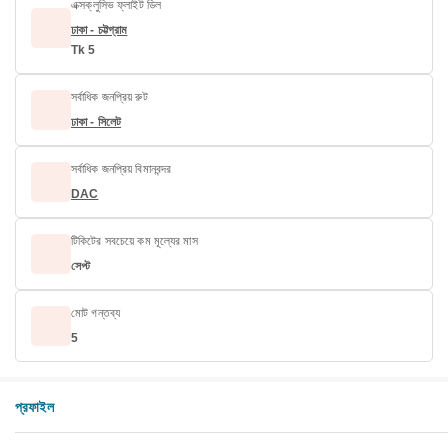
এক্সক্লুসিভ ফ্লাইট ডিল
ঢাকা - চট্টগ্রাম
Tk 5
সর্বাধিক জনপ্রিয় রুট
ঢাকা - সিলেট
সর্বাধিক জনপ্রিয় বিমানবন্দর
DAC
টিকিটের সবচেয়ে কম মূল্যের মাস
সেপ্ট
মোট গন্তব্য
5
প্রফাইল