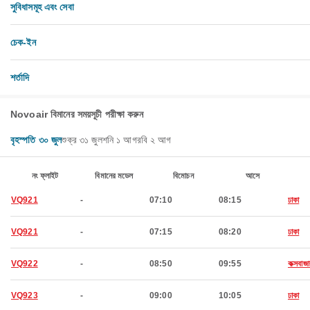
সুবিধাসমূহ এবং সেবা
চেক-ইন
শর্তাদি
Novoair বিমানের সময়সূচী পরীক্ষা করুন
বৃহস্পতি ৩০ জুল
শুক্র ৩১ জুল
শনি ১ আগ
রবি ২ আগ
নং ফ্লাইট
বিমানের মডেল
বিমোচন
আসে
VQ921
-
07:10
08:15
ঢাকা
VQ921
-
07:15
08:20
ঢাকা
VQ922
-
08:50
09:55
কক্সবাজা
VQ923
-
09:00
10:05
ঢাকা