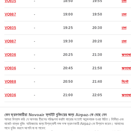
VQ935
-
18:50
19:55
ঢাকা
VQ987
-
19:00
19:50
ঢাকা
VQ935
-
19:25
20:30
ঢাকা
VQ987
-
19:30
20:20
ঢাকা
VQ936
-
20:25
21:30
কক্সবাজা
VQ936
-
20:45
21:50
কক্সবাজা
VQ988
-
20:50
21:40
সিলেট
VQ936
-
21:00
22:05
কক্সবাজা
কেন ভ্রমণকারীরা Novoair ফ্লাইট বুকিংয়ের জন্য Airpaz-কে বেছে নেন
আমরা বিশ্বাস করি যে আপনার ট্রিপের পরিকল্পনা করাটা যাত্রার মতোই আনন্দদায়ক হওয়া উচিত। নির্বিঘ্ন এবং
বাজেট-বান্ধব বুকিং অভিজ্ঞতার জন্য বিশ্বব্যাপী লক্ষ লক্ষ ভ্রমণকারী Airpaz-কে বিশ্বাস করেন। আমাদের
সাথে বুকিং করলে আপনি যা যা পাবেন: