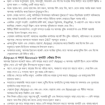
দ্রুত ও সহজ অনুসন্ধান: মূল্য, সময়সূচী, সময়কাল এবং স্টপের সংখ্যার উপর ভিত্তি করে ফ্লাইট ফিল্টার ও
তুলনা করুন — সবকিছু একটি মাত্র সার্চে।
সহজ অ্যাড-অন: চেকড ব্যাগেজ যোগ করুন, আপনার সিট বেছে নিন, আগে থেকে খাবার অর্ডার করুন অথবা
আপনার ফ্লাইটের জন্য ট্রাভেল ইন্স্যুরেন্স নিন।
ক্লাস ফেয়ার অপশন: একটু অতিরিক্ত বিলাসবহুল অভিজ্ঞতা খুঁজছেন? আরও প্রিমিয়াম ফ্লাইট অভিজ্ঞতার
জন্য আমরা ইকোনমি থেকে ফার্স্ট ক্লাস পর্যন্ত বিভিন্ন ক্লাস ফেয়ারের বিকল্প অফার করি।
একাধিক পেমেন্ট পদ্ধতি: ক্রেডিট/ডেবিট কার্ড, ব্যাঙ্ক ট্রান্সফার, PayPal, ই-ওয়ালেট এবং আরও অনেক
জনপ্রিয় লোকাল পেমেন্ট বিকল্প থেকে আপনার সুবিধামতো মাধ্যম বেছে নিন।
নির্বিঘ্ন টিকিট কনফার্মেশন: পেমেন্ট সম্পন্ন হওয়ার পর আপনার বুকিং কনফার্মেশন এবং টিকিট সরাসরি
আপনার ইমেল ইনবক্সে পেয়ে যান।
গ্লোবাল কাস্টমার সাপোর্ট: আমাদের বহুভাষিক কাস্টমার সাপোর্ট টিম বুকিং পরিবর্তন, বাতিলকরণ বা যেকোনো
প্রশ্নের ক্ষেত্রে আপনাকে সহায়তা করতে 24/7 প্রস্তুত রয়েছে।
এক্সক্লুসিভ অ্যাপ এবং মেম্বার প্রোমো: Airpaz মেম্বারদের জন্য ডিজাইন করা বিশেষ ডিল এবং
শুধুমাত্র অ্যাপ-ভিত্তিক অফারগুলো উপভোগ করুন।
অসামান্য ভ্যালু: আপনার ট্রাভেল বাজেট থেকে সর্বোচ্চ সুবিধা পেতে আমরা এক্সক্লুসিভ ডিল এবং বিশেষ
প্রোমোশনাল রেট নিশ্চিত করি।
Airpaz-এ সস্তা Novoair ফ্লাইট খোঁজার টিপস
আপনার ট্রাভেল বাজেটে আরও বেশি সাশ্রয় করতে চান? Airpaz-এ আপনার প্রতিটি ট্রিপ থেকে সর্বাধিক
সুবিধা পেতে এই স্মার্ট বুকিং টিপসগুলো অনুসরণ করুন:
আগে থেকে বুক করুন: যাত্রার দিন যত ঘনিয়ে আসে, সাধারণত ভাড়া তত বাড়তে থাকে। সেরা ডিল এবং
ভাড়া পেতে ৪-৮ সপ্তাহ আগে বুক করার চেষ্টা করুন।
তারিখের ক্ষেত্রে নমনীয় থাকুন: একাধিক তারিখের ভাড়ার তুলনা করতে Airpaz-এর ক্যালেন্ডার ভিউ
ব্যবহার করুন।
সপ্তাহের মাঝামাঝি সময়ে ভ্রমণ করুন: ছুটির দিনের ফ্লাইটের তুলনায় সাধারণত মঙ্গলবার এবং বুধবারের
ফ্লাইটের ভাড়া সস্তা হয়।
প্রোমো খুঁজুন: Airpaz-এর পেজ এবং পেজে প্রোমো কোড এবং Novoair-এর সীমিত সময়ের
অফারগুলোর জন্য নিয়মিত চেক করুন।
পিক সিজন এড়িয়ে চলুন: স্কুলের ছুটি, সরকারি ছুটি এবং উৎসবের মরসুমে ভাড়া বেড়ে যায় — বেশি সাশ্রয়
করতে অফ-পিক (ভিড় কম থাকে এমন) সময়ে ভ্রমণ করুন।
একসাথে বুক করে সাশ্রয় করুন: আরও বেশি সাশ্রয় উপভোগ করতে আপনার ফ্লাইট এবং থাকার জায়গা