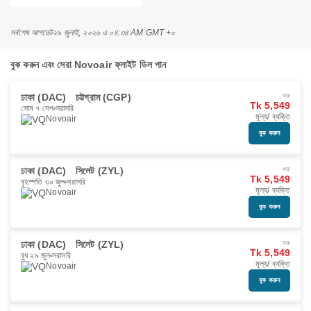
সর্বশেষ আপডেট
২৯ জুলাই, ২০২৬ এ ০৪:৩৪ AM GMT +০
বুক করুন এবং সেরা Novoair ফ্লাইট ডিল পান
ঢাকা (DAC)
চট্টগ্রাম (CGP)
শুরু
Tk 5,549
সোম ৭ সেপ
সরাসরি
মূল্য/ ব্যক্তি
Novoair
বুক করুন
ঢাকা (DAC)
সিলেট (ZYL)
শুরু
Tk 5,549
বৃহস্পতি ৩০ জুল
সরাসরি
মূল্য/ ব্যক্তি
Novoair
বুক করুন
ঢাকা (DAC)
সিলেট (ZYL)
শুরু
Tk 5,549
বুধ ২৯ জুল
সরাসরি
মূল্য/ ব্যক্তি
Novoair
বুক করুন