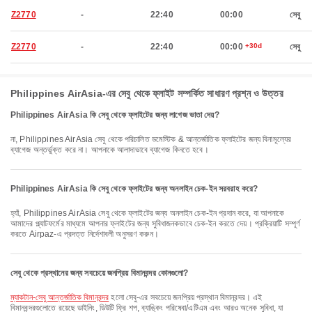
Z2770
-
22:40
00:00
সেবু
Z2770
-
22:40
00:00
+30d
সেবু
Philippines AirAsia-এর সেবু থেকে ফ্লাইট সম্পর্কিত সাধারণ প্রশ্ন ও উত্তর
Philippines AirAsia কি সেবু থেকে ফ্লাইটের জন্য লাগেজ ভাতা দেয়?
না, Philippines AirAsia সেবু থেকে পরিচালিত ডমেস্টিক & আন্তর্জাতিক ফ্লাইটের জন্য বিনামূল্যের
ব্যাগেজ অন্তর্ভুক্ত করে না। আপনাকে আলাদাভাবে ব্যাগেজ কিনতে হবে।
Philippines AirAsia কি সেবু থেকে ফ্লাইটের জন্য অনলাইন চেক-ইন সরবরাহ করে?
হ্যাঁ, Philippines AirAsia সেবু থেকে ফ্লাইটের জন্য অনলাইন চেক-ইন প্রদান করে, যা আপনাকে
আমাদের প্ল্যাটফর্মের মাধ্যমে আপনার ফ্লাইটের জন্য সুবিধাজনকভাবে চেক-ইন করতে দেয়। প্রক্রিয়াটি সম্পূর্ণ
করতে Airpaz-এ প্রদত্ত নির্দেশাবলী অনুসরণ করুন।
সেবু থেকে প্রস্থানের জন্য সবচেয়ে জনপ্রিয় বিমানবন্দর কোনগুলো?
ম্যাকটান-সেবু আন্তর্জাতিক বিমানবন্দর
হলো সেবু-এর সবচেয়ে জনপ্রিয় প্রস্থান বিমানবন্দর। এই
বিমানবন্দরগুলোতে রয়েছে ডাইনিং, ডিউটি ফ্রি শপ, ব্যাঙ্কিং পরিষেবা/এটিএম এবং আরও অনেক সুবিধা, যা