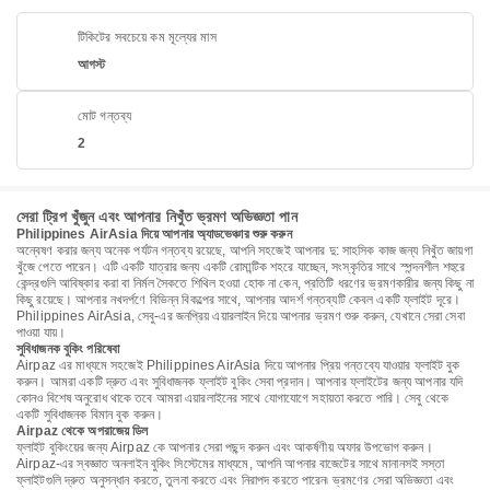
টিকিটের সবচেয়ে কম মূল্যের মাস
আগস্ট
মোট গন্তব্য
2
সেরা ট্রিপ খুঁজুন এবং আপনার নিখুঁত ভ্রমণ অভিজ্ঞতা পান
Philippines AirAsia দিয়ে আপনার অ্যাডভেঞ্চার শুরু করুন
অন্বেষণ করার জন্য অনেক পর্যটন গন্তব্য রয়েছে, আপনি সহজেই আপনার দু: সাহসিক কাজ জন্য নিখুঁত জায়গা
খুঁজে পেতে পারেন। এটি একটি যাত্রার জন্য একটি রোমান্টিক শহরে যাচ্ছেন, সংস্কৃতির সাথে স্পন্দনশীল শহুরে
কেন্দ্রগুলি আবিষ্কার করা বা নির্মল সৈকতে শিথিল হওয়া হোক না কেন, প্রতিটি ধরণের ভ্রমণকারীর জন্য কিছু না
কিছু রয়েছে। আপনার নখদর্পণে বিভিন্ন বিকল্পের সাথে, আপনার আদর্শ গন্তব্যটি কেবল একটি ফ্লাইট দূরে।
Philippines AirAsia, সেবু-এর জনপ্রিয় এয়ারলাইন দিয়ে আপনার ভ্রমণ শুরু করুন, যেখানে সেরা সেবা
পাওয়া যায়।
সুবিধাজনক বুকিং পরিষেবা
Airpaz এর মাধ্যমে সহজেই Philippines AirAsia দিয়ে আপনার প্রিয় গন্তব্যে যাওয়ার ফ্লাইট বুক
করুন। আমরা একটি দ্রুত এবং সুবিধাজনক ফ্লাইট বুকিং সেবা প্রদান। আপনার ফ্লাইটের জন্য আপনার যদি
কোনও বিশেষ অনুরোধ থাকে তবে আমরা এয়ারলাইনের সাথে যোগাযোগে সহায়তা করতে পারি। সেবু থেকে
একটি সুবিধাজনক বিমান বুক করুন।
Airpaz থেকে অপরাজেয় ডিল
ফ্লাইট বুকিংয়ের জন্য Airpaz কে আপনার সেরা পছন্দ করুন এবং আকর্ষণীয় অফার উপভোগ করুন।
Airpaz-এর স্বজ্ঞাত অনলাইন বুকিং সিস্টেমের মাধ্যমে, আপনি আপনার বাজেটের সাথে মানানসই সস্তা
ফ্লাইটগুলি দ্রুত অনুসন্ধান করতে, তুলনা করতে এবং নিরাপদ করতে পারেন৷ ভ্রমণের সেরা অভিজ্ঞতা এবং