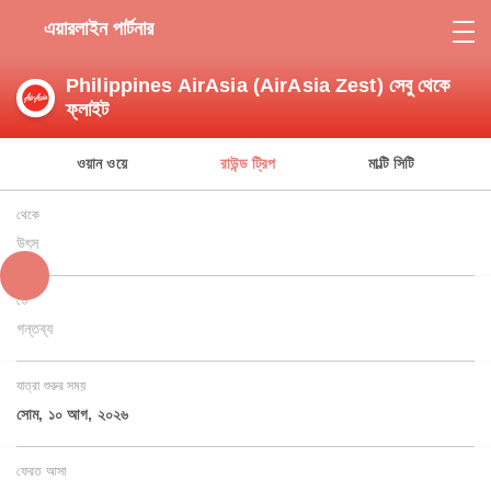
এয়ারলাইন পার্টনার
Philippines AirAsia (AirAsia Zest) সেবু থেকে
ফ্লাইট
ওয়ান ওয়ে
রাউন্ড ট্রিপ
মাল্টি সিটি
থেকে
উৎস
তে
গন্তব্য
যাত্রা শুরুর সময়
সোম, ১০ আগ, ২০২৬
ফেরত আসা