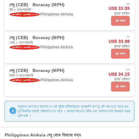
সেবু (CEB)
Boracay (MPH)
শুরু
US$ 33.55
রবি ৮ নভে
সরাসরি
মূল্য/ ব্যক্তি
Philippines AirAsia
বুক করুন
সেবু (CEB)
Boracay (MPH)
শুরু
US$ 33.98
সোম ২ নভে
সরাসরি
মূল্য/ ব্যক্তি
Philippines AirAsia
বুক করুন
সেবু (CEB)
Boracay (MPH)
শুরু
US$ 34.15
মঙ্গল ৩ নভে
সরাসরি
মূল্য/ ব্যক্তি
Philippines AirAsia
বুক করুন
অনুগ্রহ করে মনে রাখবেন যে এই পৃষ্ঠায় তালিকাভুক্ত মূল্যগুলি আপ টু ডেট নাও হতে পারে এবং
পূর্ব বিজ্ঞপ্তি ছাড়াই পরিবর্তন হতে পারে । আমরা সবচেয়ে সঠিক এবং বর্তমান তথ্য সরবরাহ করার
চেষ্টা করি ।
Philippines AirAsia সেবু থেকে বিমানের তথ্য