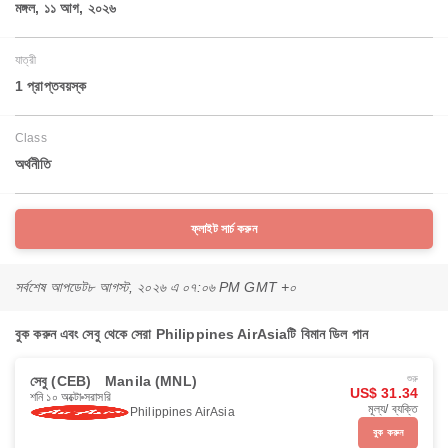
মঙ্গল, ১১ আগ, ২০২৬
যাত্রী
1 প্রাপ্তবয়স্ক
Class
অর্থনীতি
ফ্লাইট সার্চ করুন
সর্বশেষ আপডেট
৮ আগস্ট, ২০২৬ এ ০৭:০৬ PM GMT +০
বুক করুন এবং সেবু থেকে সেরা Philippines AirAsiaটি বিমান ডিল পান
সেবু (CEB)
Manila (MNL)
শুরু
US$ 31.34
শনি ১০ অক্টো
সরাসরি
মূল্য/ ব্যক্তি
Philippines AirAsia
বুক করুন