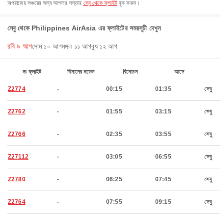
অপরাজেয় সঞ্চয়ের জন্য আপনার সস্তার
সেবু থেকে ফ্লাইট
বুক করুন।
সেবু থেকে Philippines AirAsia এর ফ্লাইটের সময়সূচী দেখুন
রবি ৯ আগ
সোম ১০ আগ
মঙ্গল ১১ আগ
বুধ ১২ আগ
নং ফ্লাইট
বিমানের মডেল
বিমোচন
আসে
Z2774
-
00:15
01:35
সেবু
Z2762
-
01:55
03:15
সেবু
Z2766
-
02:35
03:55
সেবু
Z27112
-
03:05
06:55
সেবু
Z2780
-
06:25
07:45
সেবু
Z2764
-
07:55
09:15
সেবু