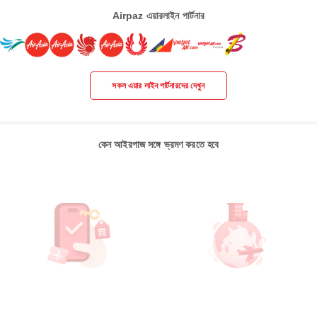
Airpaz এয়ারলাইন পার্টনার
সকল এয়ার লাইন পার্টনারদের দেখুন
কেন আইরপাজ সঙ্গে ভ্রমণ করতে হবে