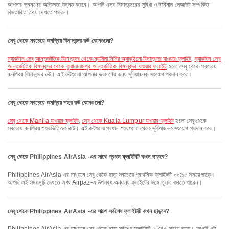
আপনার ভ্রমণের অভিজ্ঞতা উন্নত করবে। আপনি এসব বিমানবন্দরের সুবিধা ও টার্মিনাল লেআউট সম্পর্কিত
বিস্তারিত তথ্য দেখতে পারেন।
সেবু থেকে সবচেয়ে জনপ্রিয় বিমানবন্দর রুট কোনগুলো?
ম্যাকটান-সেবু আন্তর্জাতিক বিমানবন্দর থেকে ম্যানিলা নিনিয় অ্যাকুইনো বিমানবন্দর যাওয়ার ফ্লাইট
,
ম্যাকটান-সেবু
আন্তর্জাতিক বিমানবন্দর থেকে কুয়ালালামপুর আন্তর্জাতিক বিমানবন্দর যাওয়ার ফ্লাইট
হলো সেবু থেকে সবচেয়ে
জনপ্রিয় বিমানবন্দর রুট। এই রুটগুলো আপনার ভ্রমণের জন্য সুবিধাজনক সংযোগ প্রদান করে।
সেবু থেকে সবচেয়ে জনপ্রিয় শহর রুট কোনগুলো?
সেবু থেকে Manila যাওয়ার ফ্লাইট
,
সেবু থেকে Kuala Lumpur যাওয়ার ফ্লাইট
হলো সেবু থেকে
সবচেয়ে জনপ্রিয় শহরভিত্তিক রুট। এই রুটগুলো প্রধান শহরগুলো থেকে সুবিধাজনক সংযোগ প্রদান করে।
সেবু থেকে Philippines AirAsia -এর সাথে প্রথম ফ্লাইটটি কখন ছাড়বে?
Philippines AirAsia এর মাধ্যমে সেবু থেকে ছাড়া সবচেয়ে প্রাথমিক ফ্লাইটটি ০০:১৫ সময়ে ছাড়ে।
আপনি এই সময়সূচি দেখতে এবং Airpaz-এ উপলব্ধ অন্যান্য ফ্লাইটের সঙ্গে তুলনা করতে পারেন।
সেবু থেকে Philippines AirAsia -এর সাথে সর্বশেষ ফ্লাইটটি কখন ছাড়বে?